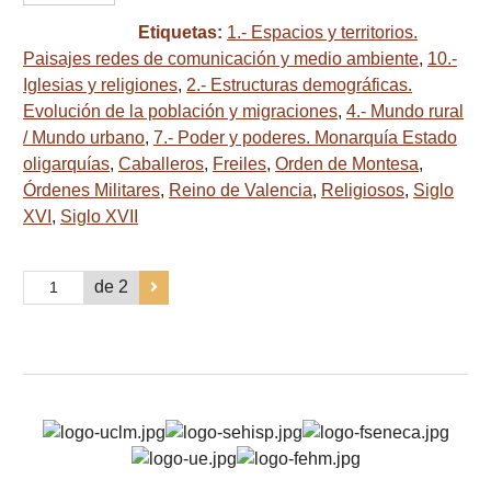
Etiquetas:
1.- Espacios y territorios.
Paisajes redes de comunicación y medio ambiente
,
10.-
Iglesias y religiones
,
2.- Estructuras demográficas.
Evolución de la población y migraciones
,
4.- Mundo rural
/ Mundo urbano
,
7.- Poder y poderes. Monarquía Estado
oligarquías
,
Caballeros
,
Freiles
,
Orden de Montesa
,
Órdenes Militares
,
Reino de Valencia
,
Religiosos
,
Siglo
XVI
,
Siglo XVII
de 2