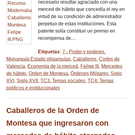
necesario resultar agraciado con una
merced de hábito que concedía el rey en
virtud de su condición de administrador
perpetuo de estas instituciones. Esta
patente solía constituir un premio en
recompensa de…
Etiquetas:
7.- Poder y poderes.
Monarquía Estado oligarquías
,
Caballeros
,
Cortes de
Valencia
,
Economía de la merced
,
Felipe III
,
Mercedes
de hábito
,
Orden de Montesa
,
Órdenes Militares
,
Siglo
XVI
,
Siglo XVII
,
TC3. Temas sociales
,
TC4: Temas
políticos e institucionales
Caballeros de la Orden de
Montesa que ingresaron con