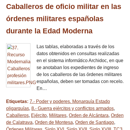
Caballeros de oficio militar en las
órdenes militares españolas
durante la Edad Moderna
Las tablas, elaboradas a través de los
datos obtenidos en consultas realizadas
en el sistema informático Archidoc, en que
se anotaban los expedientes de ingreso
de los caballeros de las órdenes militares
españolas, deben ser tomadas con recelo.
En…
Etiquetas:
7.- Poder y poderes. Monarquía Estado
oligarquías
,
8.- Guerra ejércitos y conflictos armados
,
Caballeros
,
Ejército
,
Militares
,
Orden de Alcántara
,
Orden
de Calatrava
,
Orden de Montesa
,
Orden de Santiago
,
Órdenes Militares
,
Siglo XVI
,
Siglo XVII
,
Siglo XVIII
,
TC3.