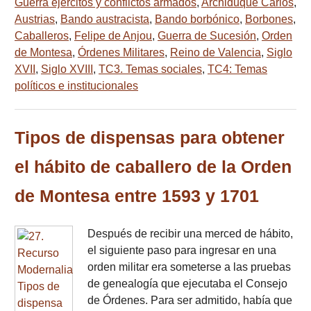
Guerra ejércitos y conflictos armados
,
Archiduque Carlos
,
Austrias
,
Bando austracista
,
Bando borbónico
,
Borbones
,
Caballeros
,
Felipe de Anjou
,
Guerra de Sucesión
,
Orden
de Montesa
,
Órdenes Militares
,
Reino de Valencia
,
Siglo
XVII
,
Siglo XVIII
,
TC3. Temas sociales
,
TC4: Temas
políticos e institucionales
Tipos de dispensas para obtener
el hábito de caballero de la Orden
de Montesa entre 1593 y 1701
Después de recibir una merced de hábito,
el siguiente paso para ingresar en una
orden militar era someterse a las pruebas
de genealogía que ejecutaba el Consejo
de Órdenes. Para ser admitido, había que