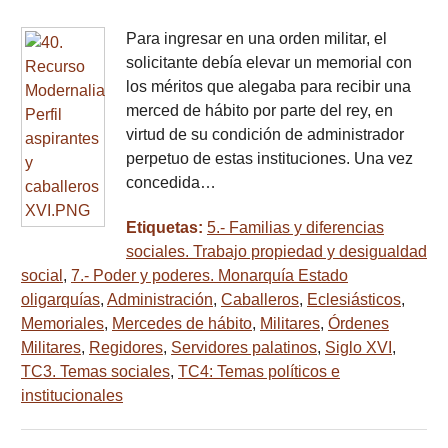
Para ingresar en una orden militar, el
solicitante debía elevar un memorial con
los méritos que alegaba para recibir una
merced de hábito por parte del rey, en
virtud de su condición de administrador
perpetuo de estas instituciones. Una vez
concedida…
Etiquetas:
5.- Familias y diferencias
sociales. Trabajo propiedad y desigualdad
social
,
7.- Poder y poderes. Monarquía Estado
oligarquías
,
Administración
,
Caballeros
,
Eclesiásticos
,
Memoriales
,
Mercedes de hábito
,
Militares
,
Órdenes
Militares
,
Regidores
,
Servidores palatinos
,
Siglo XVI
,
TC3. Temas sociales
,
TC4: Temas políticos e
institucionales