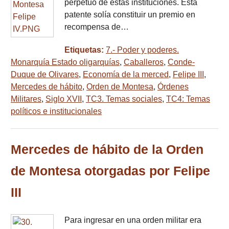
perpetuo de estas instituciones. Esta
patente solía constituir un premio en
recompensa de…
Etiquetas:
7.- Poder y poderes.
Monarquía Estado oligarquías
,
Caballeros
,
Conde-
Duque de Olivares
,
Economía de la merced
,
Felipe III
,
Mercedes de hábito
,
Orden de Montesa
,
Órdenes
Militares
,
Siglo XVII
,
TC3. Temas sociales
,
TC4: Temas
políticos e institucionales
Mercedes de hábito de la Orden
de Montesa otorgadas por Felipe
III
Para ingresar en una orden militar era