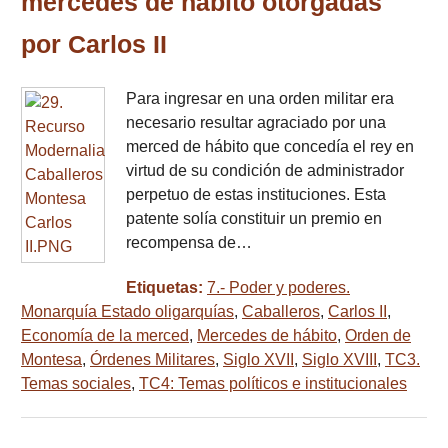
mercedes de hábito otorgadas
por Carlos II
Para ingresar en una orden militar era
necesario resultar agraciado por una
merced de hábito que concedía el rey en
virtud de su condición de administrador
perpetuo de estas instituciones. Esta
patente solía constituir un premio en
recompensa de…
Etiquetas:
7.- Poder y poderes.
Monarquía Estado oligarquías
,
Caballeros
,
Carlos II
,
Economía de la merced
,
Mercedes de hábito
,
Orden de
Montesa
,
Órdenes Militares
,
Siglo XVII
,
Siglo XVIII
,
TC3.
Temas sociales
,
TC4: Temas políticos e institucionales