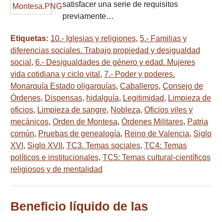
satisfacer una serie de requisitos
previamente…
Etiquetas:
10.- Iglesias y religiones
,
5.- Familias y
diferencias sociales. Trabajo propiedad y desigualdad
social
,
6.- Desigualdades de género y edad. Mujeres
vida cotidiana y ciclo vital
,
7.- Poder y poderes.
Monarquía Estado oligarquías
,
Caballeros
,
Consejo de
Órdenes
,
Dispensas
,
hidalguía
,
Legitimidad
,
Limpieza de
oficios
,
Limpieza de sangre
,
Nobleza
,
Oficios viles y
mecánicos
,
Orden de Montesa
,
Órdenes Militares
,
Patria
común
,
Pruebas de genealogía
,
Reino de Valencia
,
Siglo
XVI
,
Siglo XVII
,
TC3. Temas sociales
,
TC4: Temas
políticos e institucionales
,
TC5: Temas cultural-científicos
religiosos y de mentalidad
Beneficio líquido de las