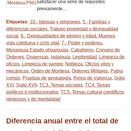
satisfacer una serie de requisitos
previamente…
Etiquetas:
10.- Iglesias y religiones
,
5.- Familias y
diferencias sociales. Trabajo propiedad y desigualdad
social
,
6.- Desigualdades de género y edad. Mujeres
vida cotidiana y ciclo vital
,
7.- Poder y poderes.
Monarquía Estado oligarquías
,
Caballeros
,
Consejo de
Órdenes
,
Dispensas
,
hidalguía
,
Legitimidad
,
Limpieza de
oficios
,
Limpieza de sangre
,
Nobleza
,
Oficios viles y
mecánicos
,
Orden de Montesa
,
Órdenes Militares
,
Patria
común
,
Pruebas de genealogía
,
Reino de Valencia
,
Siglo
XVI
,
Siglo XVII
,
TC3. Temas sociales
,
TC4: Temas
políticos e institucionales
,
TC5: Temas cultural-científicos
religiosos y de mentalidad
Diferencia anual entre el total de