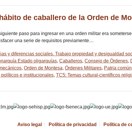
hábito de caballero de la Orden de Mo
siguiente paso para ingresar en una orden militar era someters
isfacer una serie de requisitos previamente…
lias y diferencias sociales. Trabajo propiedad y desigualdad soc
onarquía Estado oligarquías
,
Caballeros
,
Consejo de Órdenes
,
y mecánicos
,
Orden de Montesa
,
Órdenes Militares
,
Patria común
olíticos e institucionales
,
TC5: Temas cultural-científicos reli
Aviso legal
Política de privacidad
Política de 