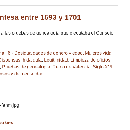
ntesa entre 1593 y 1701
e a las pruebas de genealogía que ejecutaba el Consejo
ial
,
6.- Desigualdades de género y edad. Mujeres vida
Dispensas
,
hidalguía
,
Legitimidad
,
Limpieza de oficios
,
,
Pruebas de genealogía
,
Reino de Valencia
,
Siglo XVI
,
giosos y de mentalidad
cookies