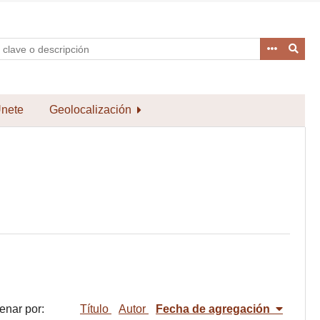
nete
Geolocalización
enar por:
Título
Autor
Fecha de agregación