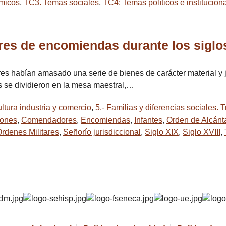
micos
,
TC3. Temas sociales
,
TC4: Temas políticos e institucion
ares de encomiendas durante los siglos
tares habían amasado una serie de bienes de carácter material y 
os se dividieron en la mesa maestral,…
ltura industria y comercio
,
5.- Familias y diferencias sociales.
ones
,
Comendadores
,
Encomiendas
,
Infantes
,
Orden de Alcánt
rdenes Militares
,
Señorío jurisdiccional
,
Siglo XIX
,
Siglo XVIII
,