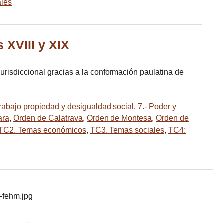
ales
 XVIII y XIX
jurisdiccional gracias a la conformación paulatina de
 Trabajo propiedad y desigualdad social
,
7.- Poder y
ara
,
Orden de Calatrava
,
Orden de Montesa
,
Orden de
TC2. Temas económicos
,
TC3. Temas sociales
,
TC4: