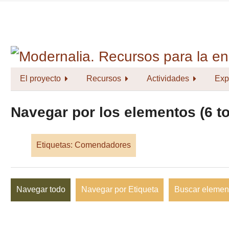
Saltar
al
contenido
principal
El proyecto
Recursos
Actividades
Exp
Navegar por los elementos (6 to
Etiquetas: Comendadores
Navegar todo
Navegar por Etiqueta
Buscar elemen