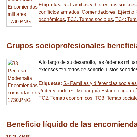
Etiquetas:
5.- Familias y diferencias sociale
conflictos armados
,
Comendadores
,
Ejército
económicos
,
TC3. Temas sociales
,
TC4: Temas
Grupos socioprofesionales benefici
A lo largo de su desarrollo, las órdenes mili
extensos territorios de señorío. Estos señorí
Etiquetas:
5.- Familias y diferencias sociale
Poder y poderes. Monarquía Estado oligarqu
TC2. Temas económicos
,
TC3. Temas social
Beneficio líquido de las encomienda