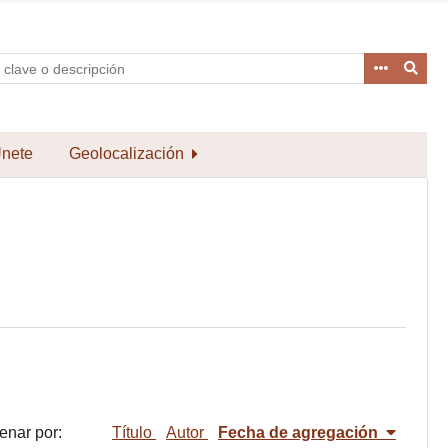
nete
Geolocalización
enar por:
Título
Autor
Fecha de agregación