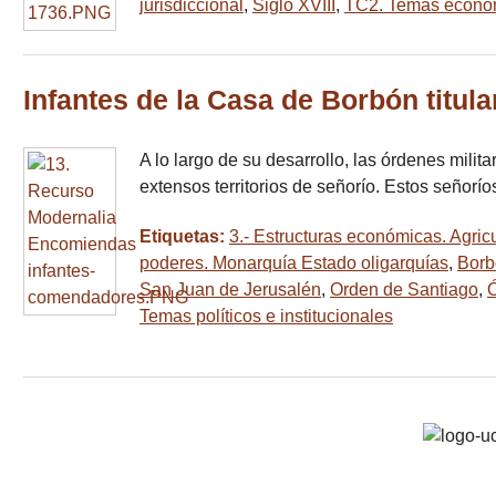
jurisdiccional
,
Siglo XVIII
,
TC2. Temas econó
Infantes de la Casa de Borbón titul
A lo largo de su desarrollo, las órdenes mili
extensos territorios de señorío. Estos señorí
Etiquetas:
3.- Estructuras económicas. Agricu
poderes. Monarquía Estado oligarquías
,
Borb
San Juan de Jerusalén
,
Orden de Santiago
,
Ó
Temas políticos e institucionales