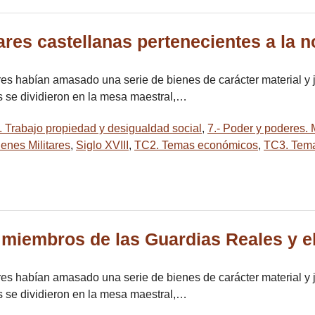
es castellanas pertenecientes a la no
tares habían amasado una serie de bienes de carácter material y 
os se dividieron en la mesa maestral,…
s. Trabajo propiedad y desigualdad social
,
7.- Poder y poderes.
enes Militares
,
Siglo XVIII
,
TC2. Temas económicos
,
TC3. Tema
miembros de las Guardias Reales y el
tares habían amasado una serie de bienes de carácter material y 
os se dividieron en la mesa maestral,…