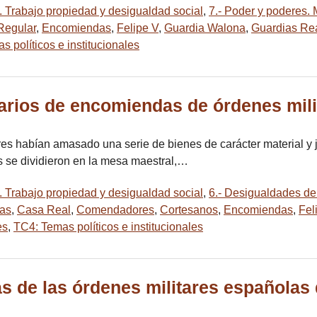
s. Trabajo propiedad y desigualdad social
,
7.- Poder y poderes.
 Regular
,
Encomiendas
,
Felipe V
,
Guardia Walona
,
Guardias Re
 políticos e institucionales
arios de encomiendas de órdenes mili
tares habían amasado una serie de bienes de carácter material y 
os se dividieron en la mesa maestral,…
s. Trabajo propiedad y desigualdad social
,
6.- Desigualdades de 
ías
,
Casa Real
,
Comendadores
,
Cortesanos
,
Encomiendas
,
Fel
es
,
TC4: Temas políticos e institucionales
s de las órdenes militares españolas 