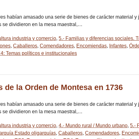
tares habían amasado una serie de bienes de carácter material y 
os se dividieron en la mesa maestral,…
ltura industria y comercio
,
5.- Familias y diferencias sociales.
ones
,
Caballeros
,
Comendadores
,
Encomiendas
,
Infantes
,
Órde
4: Temas políticos e institucionales
s de la Orden de Montesa en 1736
tares habían amasado una serie de bienes de carácter material y 
os se dividieron en la mesa maestral,…
ltura industria y comercio
,
4.- Mundo rural / Mundo urbano
,
5.- 
arquía Estado oligarquías
,
Caballeros
,
Comendadores
,
Encomi