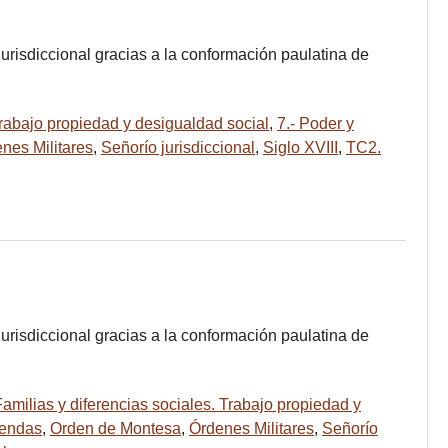
jurisdiccional gracias a la conformación paulatina de
 Trabajo propiedad y desigualdad social
,
7.- Poder y
nes Militares
,
Señorío jurisdiccional
,
Siglo XVIII
,
TC2.
jurisdiccional gracias a la conformación paulatina de
Familias y diferencias sociales. Trabajo propiedad y
endas
,
Orden de Montesa
,
Órdenes Militares
,
Señorío