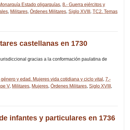
 Monarquía Estado oligarquías
,
8.- Guerra ejércitos y
ales
,
Militares
,
Órdenes Militares
,
Siglo XVIII
,
TC2. Temas
tares castellanas en 1730
jurisdiccional gracias a la conformación paulatina de
género y edad. Mujeres vida cotidiana y ciclo vital
,
7.-
ipe V
,
Militares
,
Mujeres
,
Órdenes Militares
,
Siglo XVIII
,
de infantes y particulares en 1736