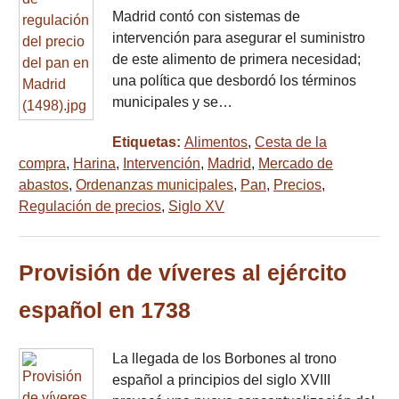
Madrid contó con sistemas de
intervención para asegurar el suministro
de este alimento de primera necesidad;
una política que desbordó los términos
municipales y se…
Etiquetas:
Alimentos
,
Cesta de la
compra
,
Harina
,
Intervención
,
Madrid
,
Mercado de
abastos
,
Ordenanzas municipales
,
Pan
,
Precios
,
Regulación de precios
,
Siglo XV
Provisión de víveres al ejército
español en 1738
La llegada de los Borbones al trono
español a principios del siglo XVIII