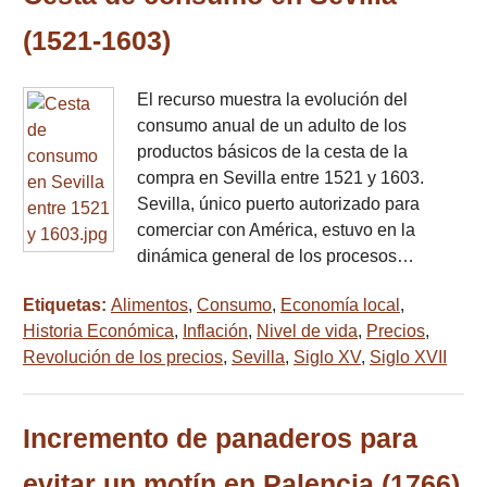
(1521-1603)
El recurso muestra la evolución del
consumo anual de un adulto de los
productos básicos de la cesta de la
compra en Sevilla entre 1521 y 1603.
Sevilla, único puerto autorizado para
comerciar con América, estuvo en la
dinámica general de los procesos…
Etiquetas:
Alimentos
,
Consumo
,
Economía local
,
Historia Económica
,
Inflación
,
Nivel de vida
,
Precios
,
Revolución de los precios
,
Sevilla
,
Siglo XV
,
Siglo XVII
Incremento de panaderos para
evitar un motín en Palencia (1766)