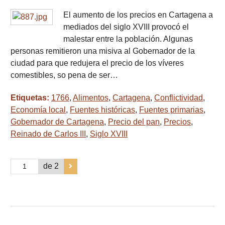
El aumento de los precios en Cartagena a
mediados del siglo XVIII provocó el
malestar entre la población. Algunas
personas remitieron una misiva al Gobernador de la
ciudad para que redujera el precio de los víveres
comestibles, so pena de ser…
Etiquetas:
1766
,
Alimentos
,
Cartagena
,
Conflictividad
,
Economía local
,
Fuentes históricas
,
Fuentes primarias
,
Gobernador de Cartagena
,
Precio del pan
,
Precios
,
Reinado de Carlos III
,
Siglo XVIII
de 2