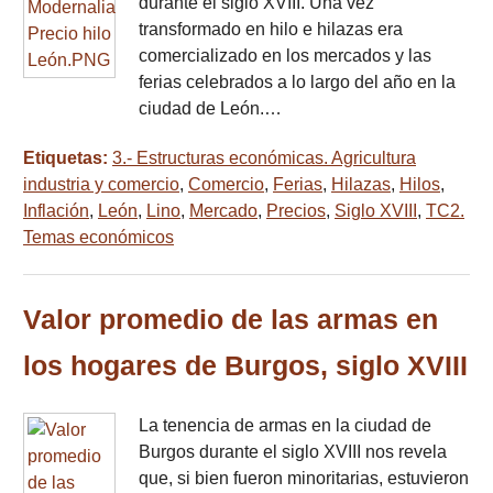
durante el siglo XVIII. Una vez
transformado en hilo e hilazas era
comercializado en los mercados y las
ferias celebrados a lo largo del año en la
ciudad de León.…
Etiquetas:
3.- Estructuras económicas. Agricultura
industria y comercio
,
Comercio
,
Ferias
,
Hilazas
,
Hilos
,
Inflación
,
León
,
Lino
,
Mercado
,
Precios
,
Siglo XVIII
,
TC2.
Temas económicos
Valor promedio de las armas en
los hogares de Burgos, siglo XVIII
La tenencia de armas en la ciudad de
Burgos durante el siglo XVIII nos revela
que, si bien fueron minoritarias, estuvieron