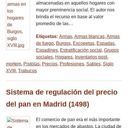
almacenadas en aquellos hogares con
mayor preminencia social. El autor nos
brinda el recurso en base al valor
promedio de las…
Etiquetas:
Armas
,
Armas blancas
,
Armas
de fuego
,
Burgos
,
Escopetas
,
Espadas
,
Espadines
,
Estratificación social
,
Grupos
sociales
,
Hogares
,
Inventarios post-
mortem
,
Pistolas
,
Precios
,
Profesiones
,
Sables
,
Siglo
XVIII
,
Trabucos
Sistema de regulación del precio
del pan en Madrid (1498)
El comercio de pan era el más importante
en los mercados de abastos. La ciudad de