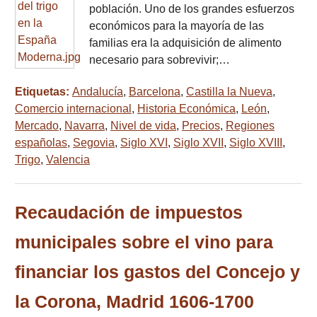
población. Uno de los grandes esfuerzos
económicos para la mayoría de las
familias era la adquisición de alimento
necesario para sobrevivir;…
Etiquetas:
Andalucía
,
Barcelona
,
Castilla la Nueva
,
Comercio internacional
,
Historia Económica
,
León
,
Mercado
,
Navarra
,
Nivel de vida
,
Precios
,
Regiones
españolas
,
Segovia
,
Siglo XVI
,
Siglo XVII
,
Siglo XVIII
,
Trigo
,
Valencia
Recaudación de impuestos
municipales sobre el vino para
financiar los gastos del Concejo y
la Corona, Madrid 1606-1700