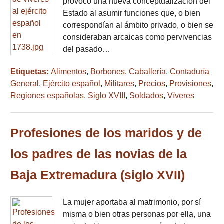
provocó una nueva conceptualización del
Estado al asumir funciones que, o bien
correspondían al ámbito privado, o bien se
consideraban arcaicas como pervivencias
del pasado…
Etiquetas:
Alimentos
,
Borbones
,
Caballería
,
Contaduría
General
,
Ejército español
,
Militares
,
Precios
,
Provisiones
,
Regiones españolas
,
Siglo XVIII
,
Soldados
,
Víveres
Profesiones de los maridos y de
los padres de las novias de la
Baja Extremadura (siglo XVII)
La mujer aportaba al matrimonio, por sí
misma o bien otras personas por ella, una