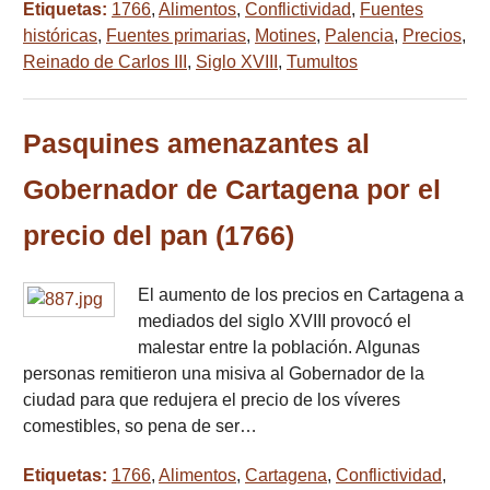
Etiquetas:
1766
,
Alimentos
,
Conflictividad
,
Fuentes
históricas
,
Fuentes primarias
,
Motines
,
Palencia
,
Precios
,
Reinado de Carlos III
,
Siglo XVIII
,
Tumultos
Pasquines amenazantes al
Gobernador de Cartagena por el
precio del pan (1766)
El aumento de los precios en Cartagena a
mediados del siglo XVIII provocó el
malestar entre la población. Algunas
personas remitieron una misiva al Gobernador de la
ciudad para que redujera el precio de los víveres
comestibles, so pena de ser…
Etiquetas:
1766
,
Alimentos
,
Cartagena
,
Conflictividad
,