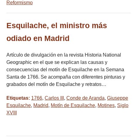
Reformismo
Esquilache, el ministro más
odiado en Madrid
Artículo de divulgación en la revista Historia National
Geographic en el que se explican las causas y
consecuencias del motín de Esquilache en la Semana
Santa de 1766. Se acompaña con diferentes pinturas y
grabados del motín de Esquilache y retratos…
Etiquetas:
1766
,
Carlos III
,
Conde de Aranda
,
Giuseppe
Esquilache
,
Madrid
,
Motín de Esquilache
,
Motines
,
Siglo
XVIII