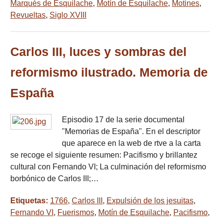
Marqués de Esquilache
,
Motín de Esquilache
,
Motines
,
Revueltas
,
Siglo XVIII
Carlos III, luces y sombras del
reformismo ilustrado. Memoria de
España
Episodio 17 de la serie documental
"Memorias de España". En el descriptor
que aparece en la web de rtve a la carta
se recoge el siguiente resumen: Pacifismo y brillantez
cultural con Fernando VI; La culminación del reformismo
borbónico de Carlos III;…
Etiquetas:
1766
,
Carlos III
,
Expulsión de los jesuitas
,
Fernando VI
,
Fuerismos
,
Motín de Esquilache
,
Pacifismo
,