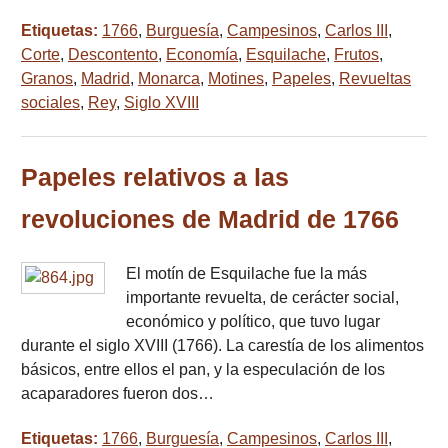
Etiquetas:
1766
,
Burguesía
,
Campesinos
,
Carlos III
,
Corte
,
Descontento
,
Economía
,
Esquilache
,
Frutos
,
Granos
,
Madrid
,
Monarca
,
Motines
,
Papeles
,
Revueltas
sociales
,
Rey
,
Siglo XVIII
Papeles relativos a las
revoluciones de Madrid de 1766
El motín de Esquilache fue la más
importante revuelta, de cerácter social,
económico y político, que tuvo lugar
durante el siglo XVIII (1766). La carestía de los alimentos
básicos, entre ellos el pan, y la especulación de los
acaparadores fueron dos…
Etiquetas:
1766
,
Burguesía
,
Campesinos
,
Carlos III
,