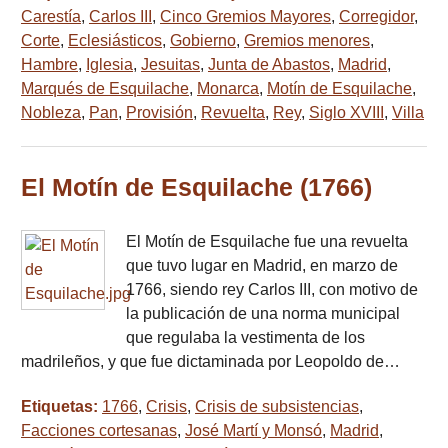
Carestía
,
Carlos III
,
Cinco Gremios Mayores
,
Corregidor
,
Corte
,
Eclesiásticos
,
Gobierno
,
Gremios menores
,
Hambre
,
Iglesia
,
Jesuitas
,
Junta de Abastos
,
Madrid
,
Marqués de Esquilache
,
Monarca
,
Motín de Esquilache
,
Nobleza
,
Pan
,
Provisión
,
Revuelta
,
Rey
,
Siglo XVIII
,
Villa
El Motín de Esquilache (1766)
El Motín de Esquilache fue una revuelta
que tuvo lugar en Madrid, en marzo de
1766, siendo rey Carlos III, con motivo de
la publicación de una norma municipal
que regulaba la vestimenta de los
madrileños, y que fue dictaminada por Leopoldo de…
Etiquetas:
1766
,
Crisis
,
Crisis de subsistencias
,
Facciones cortesanas
,
José Martí y Monsó
,
Madrid
,