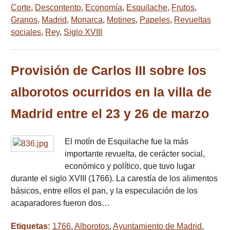
Corte
,
Descontento
,
Economía
,
Esquilache
,
Frutos
,
Granos
,
Madrid
,
Monarca
,
Motines
,
Papeles
,
Revueltas
sociales
,
Rey
,
Siglo XVIII
Provisión de Carlos III sobre los
alborotos ocurridos en la villa de
Madrid entre el 23 y 26 de marzo
El motín de Esquilache fue la más
importante revuelta, de cerácter social,
económico y político, que tuvo lugar
durante el siglo XVIII (1766). La carestía de los alimentos
básicos, entre ellos el pan, y la especulación de los
acaparadores fueron dos…
Etiquetas:
1766
,
Alborotos
,
Ayuntamiento de Madrid
,