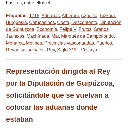
básicos, entre ellos el…
Etiquetas:
1718
,
Aduanas
,
Alberoni
,
Azpeitia
,
Bizkaia
,
Burguesía
,
Campesinos
,
Costa
,
Descontento
,
Diputación
de Guipuzcoa
,
Economía
,
Felipe V
,
Frutos
,
Granos
,
Jauntxos
,
Machinada
,
Mar
,
Marqués de Campoflorido
,
Monarca
,
Motines
,
Provincias vascongadas
,
Puertos
,
Revueltas sociales
,
Rey
,
Siglo XVIII
,
Vizcaya
Representación dirigida al Rey
por la Diputación de Guipúzcoa,
solicitándole que se vuelvan a
colocar las aduanas donde
estaban