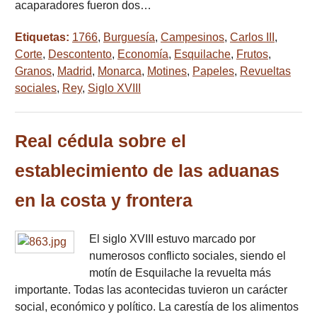
acaparadores fueron dos…
Etiquetas:
1766
,
Burguesía
,
Campesinos
,
Carlos III
,
Corte
,
Descontento
,
Economía
,
Esquilache
,
Frutos
,
Granos
,
Madrid
,
Monarca
,
Motines
,
Papeles
,
Revueltas
sociales
,
Rey
,
Siglo XVIII
Real cédula sobre el
establecimiento de las aduanas
en la costa y frontera
El siglo XVIII estuvo marcado por
numerosos conflicto sociales, siendo el
motín de Esquilache la revuelta más
importante. Todas las acontecidas tuvieron un carácter
social, económico y político. La carestía de los alimentos