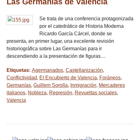
Las Germanías de Valencia
Se trata de una conferencia protagonizada
por el catedrático de Historia Moderna
Ricardo García Cárcel, donde se
presenta, en primer lugar, una excelente revisión
historiográfica sobre Las Germanías para ir
descendiendo a la presentación de figuras…
Etiquetas:
Agermanados
,
Castellanización
,
Conflictividad
,
El Encubierto de Valencia
,
Foráneos
,
Germanías
,
Guillem Sorolla
,
Inmigración
,
Mercaderes
italianos
,
Nobleza
,
Represión
,
Revueltas sociales
,
Valencia