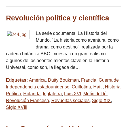
Revolución política y científica
La serie documental La Historia del
Mundo, "La historia como aventura, como
drama, como destino", realizada por la
cadena británica BBC, muestra con gran realismo
algunos de los acontecimientos clave en la Historia
Universal, como son, la llegada de…
Etiquetas:
América
,
Dutty Boukman
,
Francia
,
Guerra de
Independencia estadounidense
,
Guillotina
,
Haití
,
Historia
Política
,
Holanda
,
Inglaterra
,
Luis XVI
,
Motín del té
,
Revolución Francesa
,
Revueltas sociales
,
Siglo XIX
,
Siglo XVIII