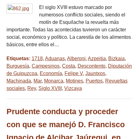
El siglo XVIII estuvo marcado por
numerosos conflicto sociales, siendo el
motín de Esquilache la revuelta más
importante. Todas las acontecidas tuvieron un carácter
social, económico y político. La carestía de los alimentos
básicos, entre ellos el…
Etiquetas:
1718
,
Aduanas
,
Alberoni
,
Azpeitia
,
Bizkaia
,
Burguesía
,
Campesinos
,
Costa
,
Descontento
,
Diputación
de Guipuzcoa
,
Economía
,
Felipe V
,
Jauntxos
,
Machinada
,
Mar
,
Monarca
,
Motines
,
Puertos
,
Revueltas
sociales
,
Rey
,
Siglo XVIII
,
Vizcaya
Prudente conducta y proceder
con que se manejó D. Francisco
Ignacio de Alcibar Jaúregui, en