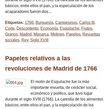
básicos, entre ellos el pan, y la especulación de los
acaparadores fueron dos…
Etiquetas:
1766
,
Burguesía
,
Campesinos
,
Carlos III
,
Corte
,
Descontento
,
Economía
,
Esquilache
,
Frutos
,
Granos
,
Madrid
,
Monarca
,
Motines
,
Papeles
,
Revueltas
sociales
,
Rey
,
Siglo XVIII
Papeles relativos a las
revoluciones de Madrid de 1766
El motín de Esquilache fue la más
importante revuelta, de cerácter social,
económico y político, que tuvo lugar
durante el siglo XVIII (1766). La carestía de los alimentos
básicos, entre ellos el pan, y la especulación de los