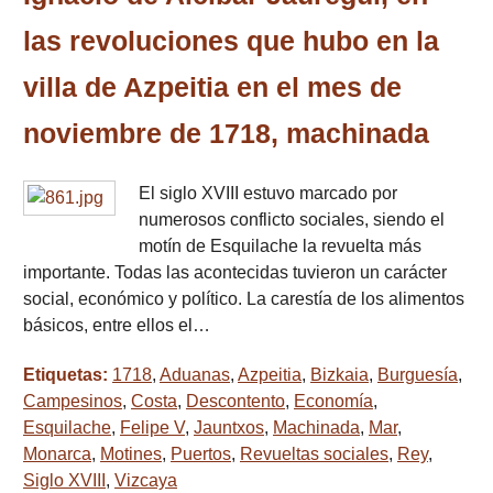
las revoluciones que hubo en la
villa de Azpeitia en el mes de
noviembre de 1718, machinada
El siglo XVIII estuvo marcado por
numerosos conflicto sociales, siendo el
motín de Esquilache la revuelta más
importante. Todas las acontecidas tuvieron un carácter
social, económico y político. La carestía de los alimentos
básicos, entre ellos el…
Etiquetas:
1718
,
Aduanas
,
Azpeitia
,
Bizkaia
,
Burguesía
,
Campesinos
,
Costa
,
Descontento
,
Economía
,
Esquilache
,
Felipe V
,
Jauntxos
,
Machinada
,
Mar
,
Monarca
,
Motines
,
Puertos
,
Revueltas sociales
,
Rey
,
Siglo XVIII
,
Vizcaya