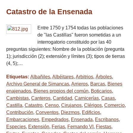
Catastro de la Ensenada
Entre 1750 y 1754 todas las poblaciones
de "las Castillas" fueron sometidas a un
interrogatorio constituido por las 40
preguntas siguientes: Nombre de la población (pregunta
1); jurisdicción (2); extensión y límites (3); tipos de tierras
(4, 5);…
Etiquetas:
Albañiles
,
Albéitares
,
Arbitrios
,
Árboles
,
Archivo General de Simancas
,
Arrieros
,
Barcas
,
Bienes
enajenados
,
Bienes propios del común
,
Boticarios
,
Cambistas
,
Canteros
,
Cantidad
,
Carnicerías
,
Casas
,
Castilla
,
Catastro
,
Censo
,
Cirujanos
,
Clérigos
,
Comercio
,
Contribución
,
Conventos
,
Diezmos
,
Edificios
,
Embarcaciones
,
Empedrados
,
Ensenada
,
Escribanos
,
Especies
,
Extensión
,
Ferias
,
Fernando VI
,
Fiestas
,