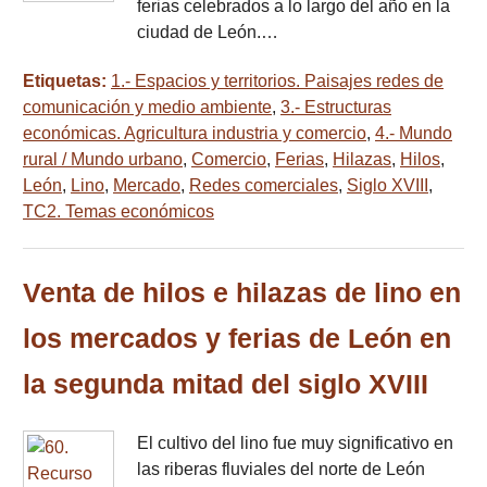
ferias celebrados a lo largo del año en la
ciudad de León.…
Etiquetas:
1.- Espacios y territorios. Paisajes redes de
comunicación y medio ambiente
,
3.- Estructuras
económicas. Agricultura industria y comercio
,
4.- Mundo
rural / Mundo urbano
,
Comercio
,
Ferias
,
Hilazas
,
Hilos
,
León
,
Lino
,
Mercado
,
Redes comerciales
,
Siglo XVIII
,
TC2. Temas económicos
Venta de hilos e hilazas de lino en
los mercados y ferias de León en
la segunda mitad del siglo XVIII
El cultivo del lino fue muy significativo en
las riberas fluviales del norte de León