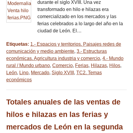
durante el siglo XVIII. Una vez
transformado en hilo e hilazas era
comercializado en los mercados y las
ferias celebrados a lo largo del año en la
ciudad de León. El…
Etiquetas:
1.- Espacios y territorios. Paisajes redes de
comunicación y medio ambiente
,
3.- Estructuras
económicas. Agricultura industria y comercio
,
4.- Mundo
rural / Mundo urbano
,
Comercio
,
Ferias
,
Hilazas
,
Hilos
,
León
,
Lino
,
Mercado
,
Siglo XVIII
,
TC2. Temas
económicos
Totales anuales de las ventas de
hilos e hilazas en las ferias y
mercados de León en la segunda