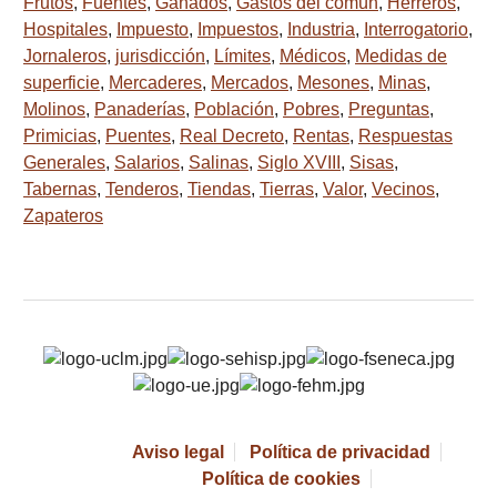
Frutos
,
Fuentes
,
Ganados
,
Gastos del común
,
Herreros
,
Hospitales
,
Impuesto
,
Impuestos
,
Industria
,
Interrogatorio
,
Jornaleros
,
jurisdicción
,
Límites
,
Médicos
,
Medidas de
superficie
,
Mercaderes
,
Mercados
,
Mesones
,
Minas
,
Molinos
,
Panaderías
,
Población
,
Pobres
,
Preguntas
,
Primicias
,
Puentes
,
Real Decreto
,
Rentas
,
Respuestas
Generales
,
Salarios
,
Salinas
,
Siglo XVIII
,
Sisas
,
Tabernas
,
Tenderos
,
Tiendas
,
Tierras
,
Valor
,
Vecinos
,
Zapateros
Aviso legal
Política de privacidad
Política de cookies