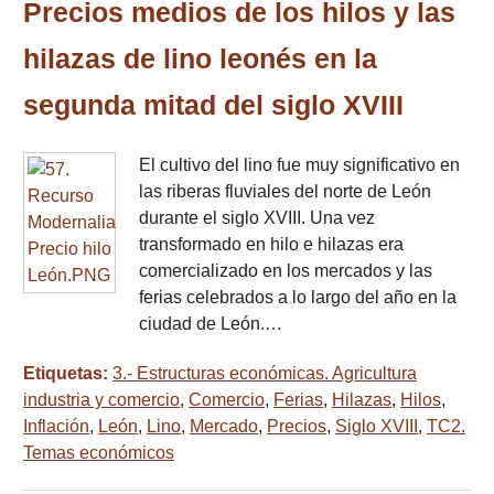
Precios medios de los hilos y las
hilazas de lino leonés en la
segunda mitad del siglo XVIII
El cultivo del lino fue muy significativo en
las riberas fluviales del norte de León
durante el siglo XVIII. Una vez
transformado en hilo e hilazas era
comercializado en los mercados y las
ferias celebrados a lo largo del año en la
ciudad de León.…
Etiquetas:
3.- Estructuras económicas. Agricultura
industria y comercio
,
Comercio
,
Ferias
,
Hilazas
,
Hilos
,
Inflación
,
León
,
Lino
,
Mercado
,
Precios
,
Siglo XVIII
,
TC2.
Temas económicos