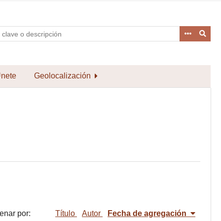
nete
Geolocalización
enar por:
Título
Autor
Fecha de agregación