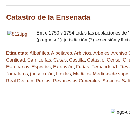
Catastro de la Ensenada
Entre 1750 y 1754 todas las poblaciones de "l
(pregunta 1); jurisdicción (2); extensión y límit
Etiquetas:
Albañiles
,
Albéitares
,
Arbitrios
,
Árboles
,
Archivo 
Cantidad
,
Carnicerías
,
Casas
,
Castilla
,
Catastro
,
Censo
,
Cir
Escribanos
,
Especies
,
Extensión
,
Ferias
,
Fernando VI
,
Fies
Jornaleros
,
jurisdicción
,
Límites
,
Médicos
,
Medidas de superf
Real Decreto
,
Rentas
,
Respuestas Generales
,
Salarios
,
Sal