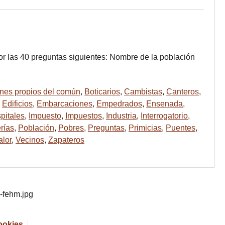
por las 40 preguntas siguientes: Nombre de la población
nes propios del común
,
Boticarios
,
Cambistas
,
Canteros
,
,
Edificios
,
Embarcaciones
,
Empedrados
,
Ensenada
,
pitales
,
Impuesto
,
Impuestos
,
Industria
,
Interrogatorio
,
rías
,
Población
,
Pobres
,
Preguntas
,
Primicias
,
Puentes
,
alor
,
Vecinos
,
Zapateros
cookies