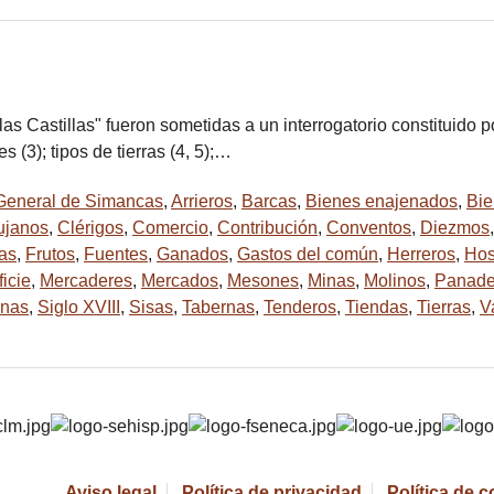
as Castillas" fueron sometidas a un interrogatorio constituido 
es (3); tipos de tierras (4, 5);…
General de Simancas
,
Arrieros
,
Barcas
,
Bienes enajenados
,
Bie
ujanos
,
Clérigos
,
Comercio
,
Contribución
,
Conventos
,
Diezmos
tas
,
Frutos
,
Fuentes
,
Ganados
,
Gastos del común
,
Herreros
,
Hos
icie
,
Mercaderes
,
Mercados
,
Mesones
,
Minas
,
Molinos
,
Panade
inas
,
Siglo XVIII
,
Sisas
,
Tabernas
,
Tenderos
,
Tiendas
,
Tierras
,
V
Aviso legal
Política de privacidad
Política de 