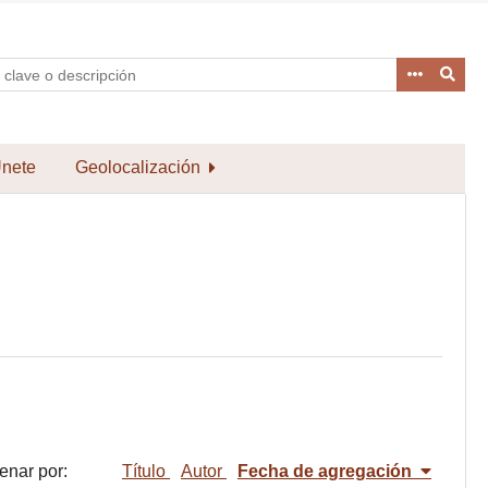
nete
Geolocalización
enar por:
Título
Autor
Fecha de agregación