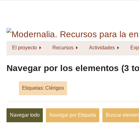
Saltar
al
contenido
principal
El proyecto
Recursos
Actividades
Exp
Navegar por los elementos (3 to
Etiquetas: Clérigos
Navegar todo
Navegar por Etiqueta
Buscar elemen