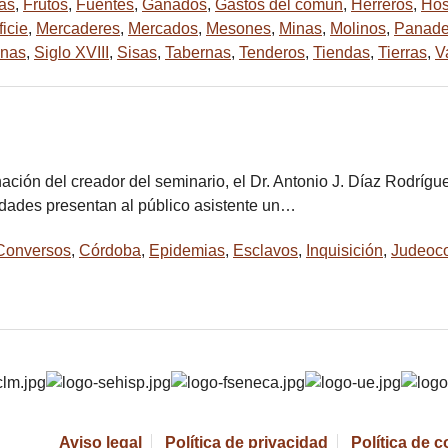
tas
,
Frutos
,
Fuentes
,
Ganados
,
Gastos del común
,
Herreros
,
Hos
icie
,
Mercaderes
,
Mercados
,
Mesones
,
Minas
,
Molinos
,
Panade
inas
,
Siglo XVIII
,
Sisas
,
Tabernas
,
Tenderos
,
Tiendas
,
Tierras
,
V
nación del creador del seminario, el Dr. Antonio J. Díaz Rodrígu
idades presentan al público asistente un…
Conversos
,
Córdoba
,
Epidemias
,
Esclavos
,
Inquisición
,
Judeoc
Aviso legal
Política de privacidad
Política de 