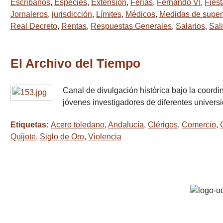
Escribanos
,
Especies
,
Extensión
,
Ferias
,
Fernando VI
,
Fies
Jornaleros
,
jurisdicción
,
Límites
,
Médicos
,
Medidas de superf
Real Decreto
,
Rentas
,
Respuestas Generales
,
Salarios
,
Sal
El Archivo del Tiempo
Canal de divulgación histórica bajo la coordi
jóvenes investigadores de diferentes univers
Etiquetas:
Acero toledano
,
Andalucía
,
Clérigos
,
Comercio
,
Quijote
,
Siglo de Oro
,
Violencia