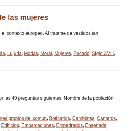
de las mujeres
el contexto europeo. Al tratarse de vestidos tan
sia
,
Lujuría
,
Modas
,
Moral
,
Mujeres
,
Pecado
,
Siglo XVIII
,
por las 40 preguntas siguientes: Nombre de la población
nes propios del común
,
Boticarios
,
Cambistas
,
Canteros
,
,
Edificios
,
Embarcaciones
,
Empedrados
,
Ensenada
,