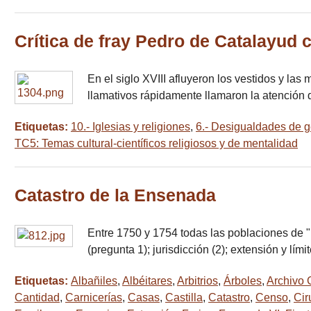
Crítica de fray Pedro de Catalayud 
En el siglo XVIII afluyeron los vestidos y las
llamativos rápidamente llamaron la atención 
Etiquetas:
10.- Iglesias y religiones
,
6.- Desigualdades de gé
TC5: Temas cultural-científicos religiosos y de mentalidad
Catastro de la Ensenada
Entre 1750 y 1754 todas las poblaciones de "l
(pregunta 1); jurisdicción (2); extensión y límit
Etiquetas:
Albañiles
,
Albéitares
,
Arbitrios
,
Árboles
,
Archivo 
Cantidad
,
Carnicerías
,
Casas
,
Castilla
,
Catastro
,
Censo
,
Cir