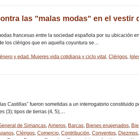
contra las "malas modas" en el vestir 
 modas francesas entre la sociedad española por su ubicación en 
de los clérigos que en aquella coyuntura se…
nero y edad. Mujeres vida cotidiana y ciclo vital
,
Clérigos
,
Igle
as Castillas" fueron sometidas a un interrogatorio constituido 
es (3); tipos de tierras (4, 5);…
General de Simancas
,
Arrieros
,
Barcas
,
Bienes enajenados
,
Bie
ujanos
,
Clérigos
,
Comercio
,
Contribución
,
Conventos
,
Diezmos