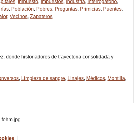
pitales
,
Impuesto
,
Impuestos
,
Industria
,
Interrogatorio
,
rías
,
Población
,
Pobres
,
Preguntas
,
Primicias
,
Puentes
,
alor
,
Vecinos
,
Zapateros
ez, donde historiadores de trayectoria consolidada y
onversos
,
Limpieza de sangre
,
Linajes
,
Médicos
,
Montilla
,
cookies