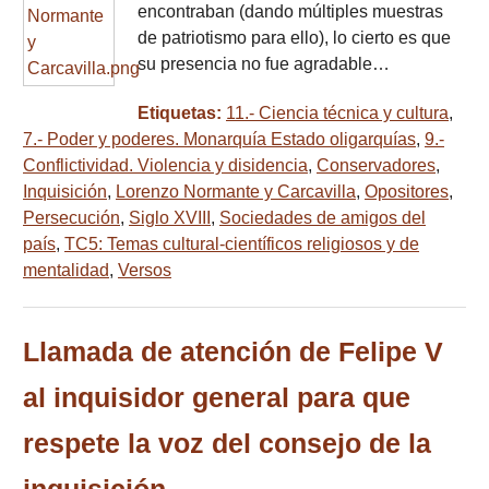
encontraban (dando múltiples muestras
de patriotismo para ello), lo cierto es que
su presencia no fue agradable…
Etiquetas:
11.- Ciencia técnica y cultura
,
7.- Poder y poderes. Monarquía Estado oligarquías
,
9.-
Conflictividad. Violencia y disidencia
,
Conservadores
,
Inquisición
,
Lorenzo Normante y Carcavilla
,
Opositores
,
Persecución
,
Siglo XVIII
,
Sociedades de amigos del
país
,
TC5: Temas cultural-científicos religiosos y de
mentalidad
,
Versos
Llamada de atención de Felipe V
al inquisidor general para que
respete la voz del consejo de la