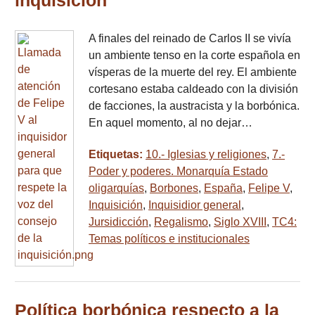
inquisición
A finales del reinado de Carlos II se vivía
un ambiente tenso en la corte española en
vísperas de la muerte del rey. El ambiente
cortesano estaba caldeado con la división
de facciones, la austracista y la borbónica.
En aquel momento, al no dejar…
Etiquetas:
10.- Iglesias y religiones
,
7.-
Poder y poderes. Monarquía Estado
oligarquías
,
Borbones
,
España
,
Felipe V
,
Inquisición
,
Inquisidior general
,
Jursidicción
,
Regalismo
,
Siglo XVIII
,
TC4:
Temas políticos e institucionales
Política borbónica respecto a la