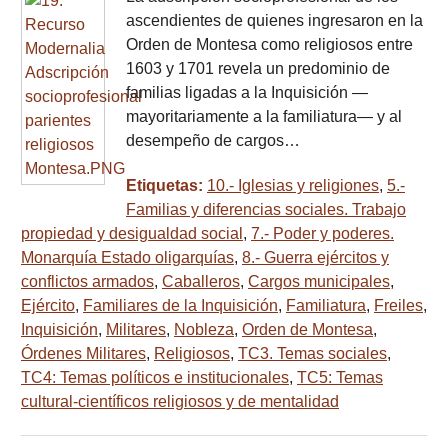
ascendientes de quienes ingresaron en la
Orden de Montesa como religiosos entre
1603 y 1701 revela un predominio de
familias ligadas a la Inquisición —
mayoritariamente a la familiatura— y al
desempeño de cargos…
Etiquetas:
10.- Iglesias y religiones
,
5.-
Familias y diferencias sociales. Trabajo
propiedad y desigualdad social
,
7.- Poder y poderes.
Monarquía Estado oligarquías
,
8.- Guerra ejércitos y
conflictos armados
,
Caballeros
,
Cargos municipales
,
Ejército
,
Familiares de la Inquisición
,
Familiatura
,
Freiles
,
Inquisición
,
Militares
,
Nobleza
,
Orden de Montesa
,
Órdenes Militares
,
Religiosos
,
TC3. Temas sociales
,
TC4: Temas políticos e institucionales
,
TC5: Temas
cultural-científicos religiosos y de mentalidad