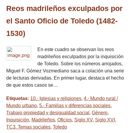
Reos madrileños exculpados por
el Santo Oficio de Toledo (1482-
1530)
En este cuadro se observan los reos
madrileños exculpados por la inquisición
de Toledo. Sobre los números arrojados,
Miguel F. Gómez Vozmediano saca a colación una serie
de lecturas derivadas. En primer lugar, destaca el hecho
de que estos casos se…
Etiquetas:
10.- Iglesias y religiones
,
4.- Mundo rural /
Mundo urbano
,
5.- Familias y diferencias sociales.
Trabajo propiedad y desigualdad social
,
Género
,
Inquisición
,
Madrileños
,
Oficios
,
Siglo XV
,
Siglo XVI
,
TC3. Temas sociales
,
Toledo