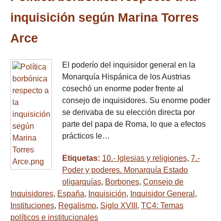
inquisición según Marina Torres
Arce
El poderío del inquisidor general en la
Monarquía Hispánica de los Austrias
cosechó un enorme poder frente al
consejo de inquisidores. Su enorme poder
se derivaba de su elección directa por
parte del papa de Roma, lo que a efectos
prácticos le…
Etiquetas:
10.- Iglesias y religiones
,
7.-
Poder y poderes. Monarquía Estado
oligarquías
,
Borbones
,
Consejo de
Inquisidores
,
España
,
Inquisición
,
Inquisidor General
,
Instituciones
,
Regalismo
,
Siglo XVIII
,
TC4: Temas
políticos e institucionales