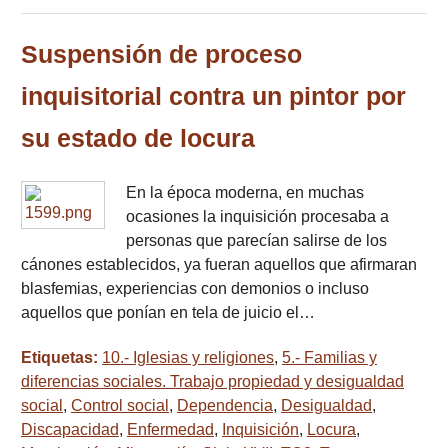
Suspensión de proceso
inquisitorial contra un pintor por
su estado de locura
En la época moderna, en muchas
ocasiones la inquisición procesaba a
personas que parecían salirse de los
cánones establecidos, ya fueran aquellos que afirmaran
blasfemias, experiencias con demonios o incluso
aquellos que ponían en tela de juicio el…
Etiquetas:
10.- Iglesias y religiones
,
5.- Familias y
diferencias sociales. Trabajo propiedad y desigualdad
social
,
Control social
,
Dependencia
,
Desigualdad
,
Discapacidad
,
Enfermedad
,
Inquisición
,
Locura
,