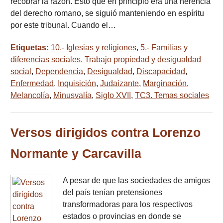
recobrar la razón. Esto que en principio era una herencia
del derecho romano, se siguió manteniendo en espíritu
por este tribunal. Cuando el…
Etiquetas:
10.- Iglesias y religiones
,
5.- Familias y
diferencias sociales. Trabajo propiedad y desigualdad
social
,
Dependencia
,
Desigualdad
,
Discapacidad
,
Enfermedad
,
Inquisición
,
Judaizante
,
Marginación
,
Melancolía
,
Minusvalía
,
Siglo XVII
,
TC3. Temas sociales
Versos dirigidos contra Lorenzo
Normante y Carcavilla
A pesar de que las sociedades de amigos
del país tenían pretensiones
transformadoras para los respectivos
estados o provincias en donde se