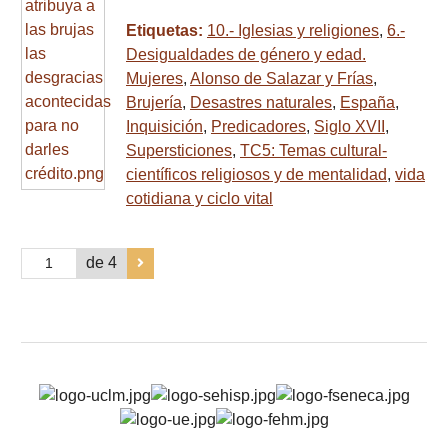
Etiquetas:
10.- Iglesias y religiones
,
6.-
Desigualdades de género y edad.
Mujeres
,
Alonso de Salazar y Frías
,
Brujería
,
Desastres naturales
,
España
,
Inquisición
,
Predicadores
,
Siglo XVII
,
Supersticiones
,
TC5: Temas cultural-
científicos religiosos y de mentalidad
,
vida
cotidiana y ciclo vital
de 4