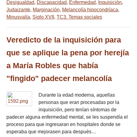
Desigualdad
,
Discapacidad
,
Enfermedad
,
Inquisición
,
Judaizante
,
Marginación
,
Melancolía hipocondríaca
,
Minusvalía
,
Siglo XVII
,
TC3. Temas sociales
Veredicto de la inquisición para
que se aplique la pena por herejía
a María Robles que había
"fingido" padecer melancolía
Durante la edad moderna, aquellas
personas que eran procesadas por la
inquisición, pero tenían síntomas de
padecer alguna enfermedad mental, se les suspendía el
proceso para que ingresaran en hospitales donde se
esperaba que mejorasen para después…