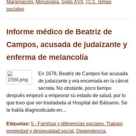
Marginación
,
Minusvalía
,
Siglo XVII
,
TC3. Temas
sociales
Informe médico de Beatriz de
Campos, acusada de judaizante y
enferma de melancolía
En 1678, Beatriz de Campos fue acusada
de judaizante y era encerrada en la cárcel
secreta. No obstante, poco tiempo
después empezó a empeorar su estado de salud, por lo
que tuvo que ser trasladada al Hospital del Bálsamo. Se
le había diagnosticado en…
Etiquetas:
5.- Familias y diferencias sociales. Trabajo
propiedad y desigualdad social
,
Dependencia
,