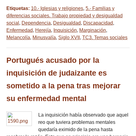
Etiquetas:
10.- Iglesias y religiones
,
5.- Familias y
diferencias sociales. Trabajo propiedad y desigualdad
social
,
Dependencia
,
Desigualdad
,
Discapacidad
,
Enfermedad
,
Herejía
,
Inquisición
,
Marginación
,
Melancolía
,
Minusvalía
,
Siglo XVII
,
TC3. Temas sociales
Portugués acusado por la
inquisición de judaizante es
sometido a la pena tras mejorar
su enfermedad mental
La inquisición había observado que aquel
reo que tuviera problemas mentales
quedaría eximido de la pena hasta