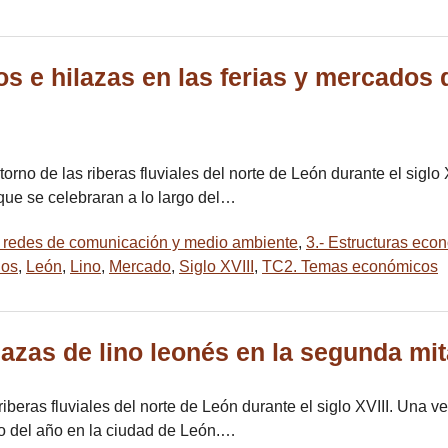
los e hilazas en las ferias y mercados
ntorno de las riberas fluviales del norte de León durante el siglo
que se celebraran a lo largo del…
jes redes de comunicación y medio ambiente
,
3.- Estructuras econ
los
,
León
,
Lino
,
Mercado
,
Siglo XVIII
,
TC2. Temas económicos
lazas de lino leonés en la segunda mita
s riberas fluviales del norte de León durante el siglo XVIII. Una
go del año en la ciudad de León.…