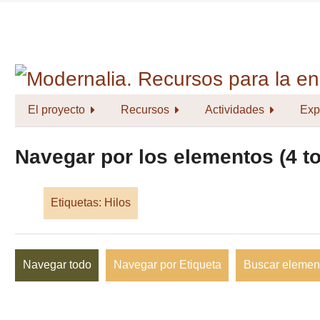
Saltar
al
contenido
principal
El proyecto
Recursos
Actividades
Exp
Navegar por los elementos (4 to
Etiquetas: Hilos
Navegar todo
Navegar por Etiqueta
Buscar elemen