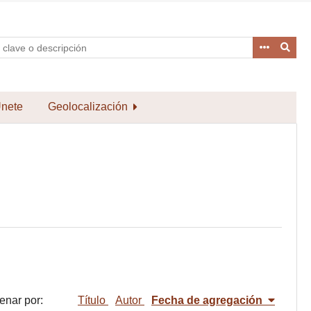
nete
Geolocalización
enar por:
Título
Autor
Fecha de agregación