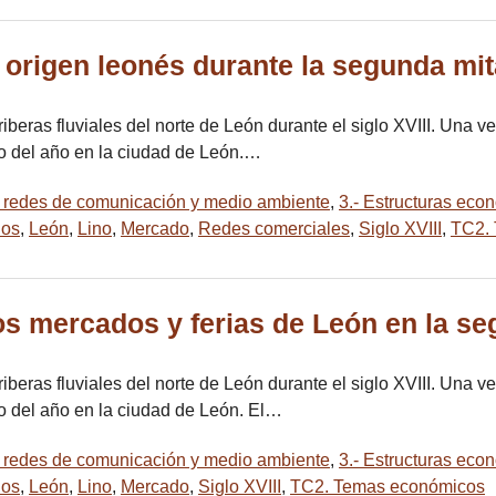
e origen leonés durante la segunda mita
s riberas fluviales del norte de León durante el siglo XVIII. Una
go del año en la ciudad de León.…
jes redes de comunicación y medio ambiente
,
3.- Estructuras econ
los
,
León
,
Lino
,
Mercado
,
Redes comerciales
,
Siglo XVIII
,
TC2.
los mercados y ferias de León en la se
s riberas fluviales del norte de León durante el siglo XVIII. Una
go del año en la ciudad de León. El…
jes redes de comunicación y medio ambiente
,
3.- Estructuras econ
los
,
León
,
Lino
,
Mercado
,
Siglo XVIII
,
TC2. Temas económicos