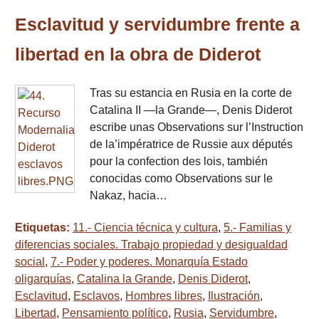
Esclavitud y servidumbre frente a
libertad en la obra de Diderot
Tras su estancia en Rusia en la corte de
Catalina II —la Grande—, Denis Diderot
escribe unas Observations sur l’Instruction
de la’impératrice de Russie aux députés
pour la confection des lois, también
conocidas como Observations sur le
Nakaz, hacia…
Etiquetas:
11.- Ciencia técnica y cultura
,
5.- Familias y
diferencias sociales. Trabajo propiedad y desigualdad
social
,
7.- Poder y poderes. Monarquía Estado
oligarquías
,
Catalina la Grande
,
Denis Diderot
,
Esclavitud
,
Esclavos
,
Hombres libres
,
Ilustración
,
Libertad
,
Pensamiento político
,
Rusia
,
Servidumbre
,