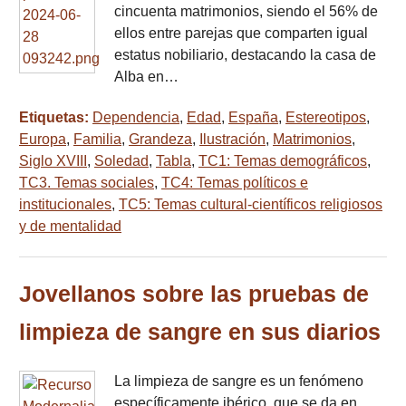
cincuenta matrimonios, siendo el 56% de
ellos entre parejas que comparten igual
estatus nobiliario, destacando la casa de
Alba en…
Etiquetas:
Dependencia
,
Edad
,
España
,
Estereotipos
,
Europa
,
Familia
,
Grandeza
,
Ilustración
,
Matrimonios
,
Siglo XVIII
,
Soledad
,
Tabla
,
TC1: Temas demográficos
,
TC3. Temas sociales
,
TC4: Temas políticos e
institucionales
,
TC5: Temas cultural-científicos religiosos
y de mentalidad
Jovellanos sobre las pruebas de
limpieza de sangre en sus diarios
La limpieza de sangre es un fenómeno
específicamente ibérico, que se da en