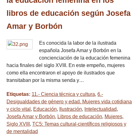
la educación femenina en los
libros de educación según Josefa
Amar y Borbón
Es conocida la labor de la ilustrada
española Josefa Amar y Borbón en la
concienciación de la educación femenina
hacia finales del siglo XVIII. En este empeño, mujeres
como ella encontraron el apoyo de ilustrados que
transitaban por la misma senda y…
Etiquetas:
11.- Ciencia técnica y cultura
,
6.-
Desigualdades de género y edad. Mujeres vida cotidiana
y ciclo vital
,
Educación
,
Ilustración
,
Intelectualidad
,
Josefa Amar y Borbón
,
Libros de educación
,
Mujeres
,
Siglo XVIII
,
TC5: Temas cultural-científicos religiosos y
de mentalidad