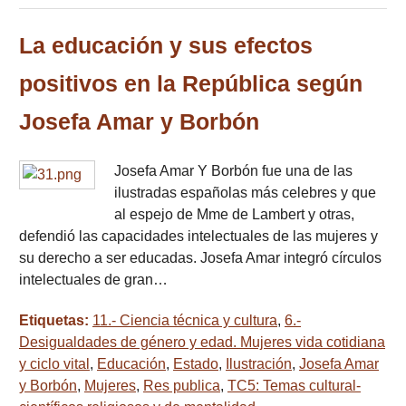
La educación y sus efectos
positivos en la República según
Josefa Amar y Borbón
Josefa Amar Y Borbón fue una de las
ilustradas españolas más celebres y que
al espejo de Mme de Lambert y otras,
defendió las capacidades intelectuales de las mujeres y
su derecho a ser educadas. Josefa Amar integró círculos
intelectuales de gran…
Etiquetas:
11.- Ciencia técnica y cultura
,
6.-
Desigualdades de género y edad. Mujeres vida cotidiana
y ciclo vital
,
Educación
,
Estado
,
Ilustración
,
Josefa Amar
y Borbón
,
Mujeres
,
Res publica
,
TC5: Temas cultural-