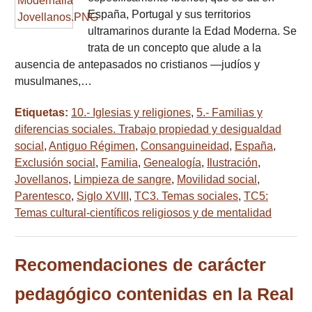
España, Portugal y sus territorios
ultramarinos durante la Edad Moderna. Se
trata de un concepto que alude a la
ausencia de antepasados no cristianos —judíos y
musulmanes,…
Etiquetas:
10.- Iglesias y religiones
,
5.- Familias y
diferencias sociales. Trabajo propiedad y desigualdad
social
,
Antiguo Régimen
,
Consanguineidad
,
España
,
Exclusión social
,
Familia
,
Genealogía
,
Ilustración
,
Jovellanos
,
Limpieza de sangre
,
Movilidad social
,
Parentesco
,
Siglo XVIII
,
TC3. Temas sociales
,
TC5:
Temas cultural-científicos religiosos y de mentalidad
Recomendaciones de carácter
pedagógico contenidas en la Real