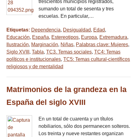
trescientos municipios registrados,
sumando un total de sesenta y tres
escuelas. En particular,…
Etiquetas:
Dependencia
,
Desigualdad
,
Edad
,
Educación
,
España
,
Estereotipos
,
Europa
,
Extremadura
,
Ilustración
,
Marginación
,
Niñas
,
Palabras clave: Mujeres
,
Siglo XVIII
,
Tabla
,
TC3. Temas sociales
,
TC4: Temas
políticos e institucionales
,
TC5: Temas cultural-científicos
religiosos y de mentalidad
Matrimonios de la grandeza en la
España del siglo XVIII
En un total de cuarenta y un títulos
nobiliarios, sólo dos permanecen solteros.
Los treinta y nueve restantes organizan