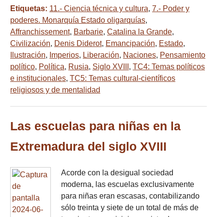
Etiquetas:
11.- Ciencia técnica y cultura
,
7.- Poder y
poderes. Monarquía Estado oligarquías
,
Affranchissement
,
Barbarie
,
Catalina la Grande
,
Civilización
,
Denis Diderot
,
Emancipación
,
Estado
,
Ilustración
,
Imperios
,
Liberación
,
Naciones
,
Pensamiento
político
,
Política
,
Rusia
,
Siglo XVIII
,
TC4: Temas políticos
e institucionales
,
TC5: Temas cultural-científicos
religiosos y de mentalidad
Las escuelas para niñas en la
Extremadura del siglo XVIII
Acorde con la desigual sociedad
moderna, las escuelas exclusivamente
para niñas eran escasas, contabilizando
sólo treinta y siete de un total de más de