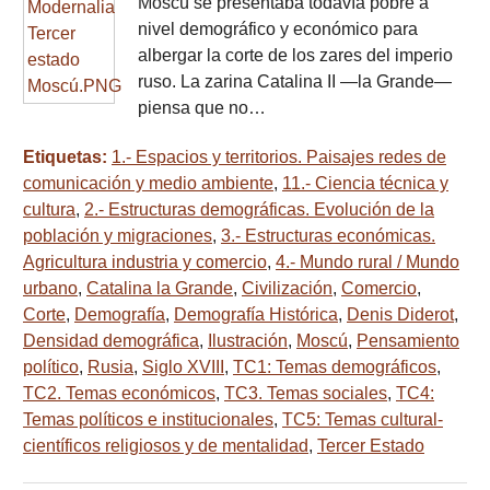
Moscú se presentaba todavía pobre a
nivel demográfico y económico para
albergar la corte de los zares del imperio
ruso. La zarina Catalina II —la Grande—
piensa que no…
Etiquetas:
1.- Espacios y territorios. Paisajes redes de
comunicación y medio ambiente
,
11.- Ciencia técnica y
cultura
,
2.- Estructuras demográficas. Evolución de la
población y migraciones
,
3.- Estructuras económicas.
Agricultura industria y comercio
,
4.- Mundo rural / Mundo
urbano
,
Catalina la Grande
,
Civilización
,
Comercio
,
Corte
,
Demografía
,
Demografía Histórica
,
Denis Diderot
,
Densidad demográfica
,
Ilustración
,
Moscú
,
Pensamiento
político
,
Rusia
,
Siglo XVIII
,
TC1: Temas demográficos
,
TC2. Temas económicos
,
TC3. Temas sociales
,
TC4:
Temas políticos e institucionales
,
TC5: Temas cultural-
científicos religiosos y de mentalidad
,
Tercer Estado