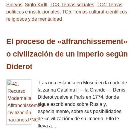
Siervos
,
Siglo XVIII
,
TC3. Temas sociales
,
TC4: Temas
políticos e institucionales
,
TC5: Temas cultural-científicos
religiosos y de mentalidad
El proceso de «affranchissement»
o civilización de un imperio según
Diderot
Tras una estancia en Moscú en la corte de
la zarina Catalina II —la Grande—, Denis
Diderot vuelve a París en 1774, donde
sigue escribiendo sobre Rusia y,
especialmente, sobre sus posibilidades
de «civilización» de su imperio. Ello le
lleva a…