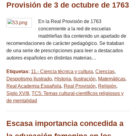
Provisión de 3 de octubre de 1763
En la Real Provisión de 1763
concerniente a la red de escuelas
madrileñas iba contenido un apartado de
recomendaciones de carácter pedagógico. Se trataban
de una serie de prescripciones para leer a destacados
autores españoles en distintas materias…
Etiquetas:
11.- Ciencia técnica y cultura
,
Ciencias
,
Despotismo Ilustrado
,
Historia
,
Ilustración
,
Matemáticas
,
Real Academia Española
,
Real Provisión
,
Religión
,
Siglo XVIII
,
TC5: Temas cultural-científicos religiosos y
de mentalidad
Escasa importancia concedida a