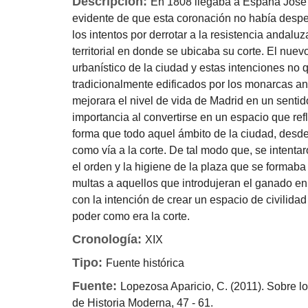
Descripción:
En 1808 llegaba a España José 
evidente de que esta coronación no había desper
los intentos por derrotar a la resistencia andalu
territorial en donde se ubicaba su corte. El nuev
urbanístico de la ciudad y estas intenciones n
tradicionalmente edificados por los monarcas an
mejorara el nivel de vida de Madrid en un sentido
importancia al convertirse en un espacio que ref
forma que todo aquel ámbito de la ciudad, desde 
como vía a la corte. De tal modo que, se intent
el orden y la higiene de la plaza que se formaba
multas a aquellos que introdujeran el ganado en
con la intención de crear un espacio de civilida
poder como era la corte.
Cronología:
XIX
Tipo:
Fuente histórica
Fuente:
Lopezosa Aparicio, C. (2011). Sobre l
de Historia Moderna, 47 - 61.