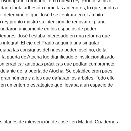
I Bonaparte coronado como nuevo rey. Pronto se hizo
tado tanta adhesión como las anteriores, lo que, unido a
za, determinó el que José I se centrara en el ámbito
o rey pronto mostró su intención de renovar el plano
o quedaron únicamente en los espacios de poder
teriores. José I estaba interesado en una reforma que
 integral. El eje del Prado adquirió una singular
lejaba las consignas del nuevo poder josefino, de tal
la puerta de Atocha fue dignificado e institucionalizado
aron erradicar antiguas prácticas que podían comprometer
 delante de la puerta de Atocha. Se establecieron pues
 gran número y a los que dañaran los árboles. Todo ello
d en un entorno estratégico que llevaba a un espacio de
os planes de intervención de José I en Madrid. Cuadernos