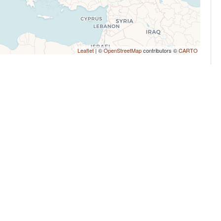
Leaflet
| ©
OpenStreetMap
contributors ©
CARTO