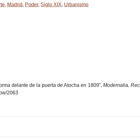
te
,
Madrid
,
Poder
,
Siglo XIX
,
Urbanismo
forma delante de la puerta de Atocha en 1809”,
Modernalia. Rec
how/2063