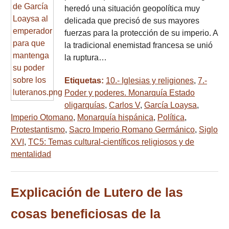
heredó una situación geopolítica muy
delicada que precisó de sus mayores
fuerzas para la protección de su imperio. A
la tradicional enemistad francesa se unió
la ruptura…
Etiquetas:
10.- Iglesias y religiones
,
7.-
Poder y poderes. Monarquía Estado
oligarquías
,
Carlos V
,
García Loaysa
,
Imperio Otomano
,
Monarquía hispánica
,
Política
,
Protestantismo
,
Sacro Imperio Romano Germánico
,
Siglo
XVI
,
TC5: Temas cultural-científicos religiosos y de
mentalidad
Explicación de Lutero de las
cosas beneficiosas de la