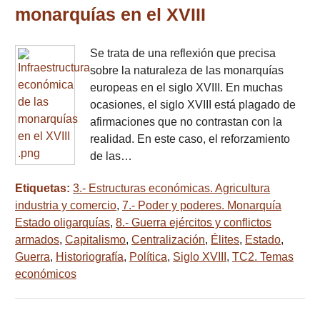
monarquías en el XVIII
Se trata de una reflexión que precisa
sobre la naturaleza de las monarquías
europeas en el siglo XVIII. En muchas
ocasiones, el siglo XVIII está plagado de
afirmaciones que no contrastan con la
realidad. En este caso, el reforzamiento
de las…
Etiquetas:
3.- Estructuras económicas. Agricultura
industria y comercio
,
7.- Poder y poderes. Monarquía
Estado oligarquías
,
8.- Guerra ejércitos y conflictos
armados
,
Capitalismo
,
Centralización
,
Élites
,
Estado
,
Guerra
,
Historiografía
,
Política
,
Siglo XVIII
,
TC2. Temas
económicos