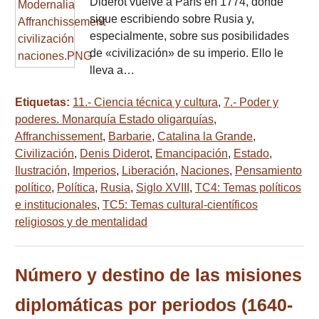
Diderot vuelve a París en 1774, donde
sigue escribiendo sobre Rusia y,
especialmente, sobre sus posibilidades
de «civilización» de su imperio. Ello le
lleva a…
Etiquetas:
11.- Ciencia técnica y cultura
,
7.- Poder y
poderes. Monarquía Estado oligarquías
,
Affranchissement
,
Barbarie
,
Catalina la Grande
,
Civilización
,
Denis Diderot
,
Emancipación
,
Estado
,
Ilustración
,
Imperios
,
Liberación
,
Naciones
,
Pensamiento
político
,
Política
,
Rusia
,
Siglo XVIII
,
TC4: Temas políticos
e institucionales
,
TC5: Temas cultural-científicos
religiosos y de mentalidad
Número y destino de las misiones
diplomáticas por periodos (1640-