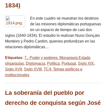
1834)
En este cuadro se muestran los destinos
de las misiones diplomáticas portuguesas
en un espacio de tiempo de casi dos
siglos (1640-1834). El estudio lo realizan Nuno Gonçalo
Monteiro y Pedro Cardim, quienes profundizan en las
relaciones diplomáticas…
Etiquetas:
7.- Poder y poderes. Monarquía Estado
oligarquías
,
Diplomacia
,
Política
,
Portugal
,
Siglo XIX
,
Siglo XVII
,
Siglo XVIII
,
TC4: Temas políticos e
institucionales
La soberanía del pueblo por
derecho de conquista según José