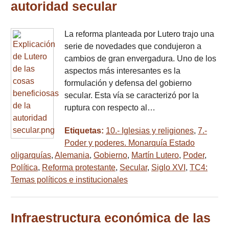
autoridad secular
La reforma planteada por Lutero trajo una
serie de novedades que condujeron a
cambios de gran envergadura. Uno de los
aspectos más interesantes es la
formulación y defensa del gobierno
secular. Esta vía se caracterizó por la
ruptura con respecto al…
Etiquetas:
10.- Iglesias y religiones
,
7.-
Poder y poderes. Monarquía Estado
oligarquías
,
Alemania
,
Gobierno
,
Martín Lutero
,
Poder
,
Política
,
Reforma protestante
,
Secular
,
Siglo XVI
,
TC4:
Temas políticos e institucionales
Infraestructura económica de las