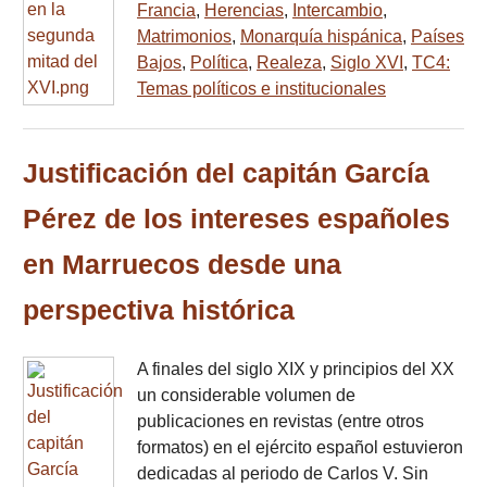
Francia
,
Herencias
,
Intercambio
,
Matrimonios
,
Monarquía hispánica
,
Países
Bajos
,
Política
,
Realeza
,
Siglo XVI
,
TC4:
Temas políticos e institucionales
Justificación del capitán García
Pérez de los intereses españoles
en Marruecos desde una
perspectiva histórica
A finales del siglo XIX y principios del XX
un considerable volumen de
publicaciones en revistas (entre otros
formatos) en el ejército español estuvieron
dedicadas al periodo de Carlos V. Sin