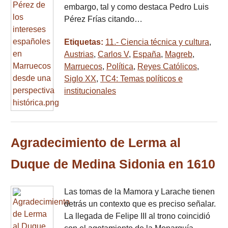
embargo, tal y como destaca Pedro Luis
Pérez Frías citando…
Etiquetas:
11.- Ciencia técnica y cultura
,
Austrias
,
Carlos V
,
España
,
Magreb
,
Marruecos
,
Política
,
Reyes Católicos
,
Siglo XX
,
TC4: Temas políticos e
institucionales
Agradecimiento de Lerma al
Duque de Medina Sidonia en 1610
Las tomas de la Mamora y Larache tienen
detrás un contexto que es preciso señalar.
La llegada de Felipe III al trono coincidió