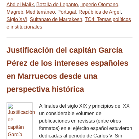
Abd el Malik
,
Batalla de Lepanto
,
Imperio Otomano
,
Magreb
,
Mediterráneo
,
Portugal
,
República de Argel
,
Siglo XVI
,
Sultanato de Marrakesh
,
TC4: Temas políticos
e institucionales
Justificación del capitán García
Pérez de los intereses españoles
en Marruecos desde una
perspectiva histórica
A finales del siglo XIX y principios del XX
un considerable volumen de
publicaciones en revistas (entre otros
formatos) en el ejército español estuvieron
dedicadas al periodo de Carlos V. Sin