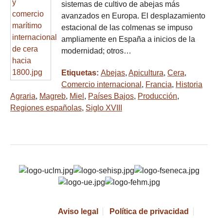
sistemas de cultivo de abejas más
avanzados en Europa. El desplazamiento
estacional de las colmenas se impuso
ampliamente en España a inicios de la
modernidad; otros…
Etiquetas:
Abejas
,
Apicultura
,
Cera
,
Comercio internacional
,
Francia
,
Historia
Agraria
,
Magreb
,
Miel
,
Países Bajos
,
Producción
,
Regiones españolas
,
Siglo XVIII
Aviso legal
Política de privacidad