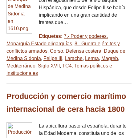
con el agotamiento de la Monarquía
Hispánica, que desde Felipe II se había
implicando en una gran cantidad de
frentes que…
Etiquetas:
7.- Poder y poderes.
Monarquía Estado oligarquías
,
8.- Guerra ejércitos y
conflictos armados
,
Corso
,
Defensa costera
,
Duque de
Medina Sidonia
,
Felipe III
,
Larache
,
Lerma
,
Magreb
,
Mediterráneo
,
Siglo XVII
,
TC4: Temas políticos e
institucionales
Producción y comercio marítimo
internacional de cera hacia 1800
La apicultura pastoral española, durante
la Edad Moderna, constituía uno de los