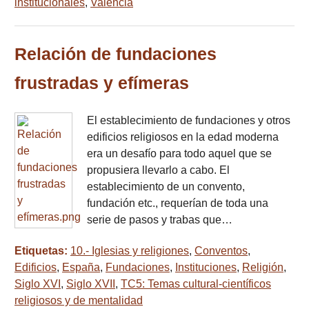
institucionales
,
Valencia
Relación de fundaciones
frustradas y efímeras
El establecimiento de fundaciones y otros
edificios religiosos en la edad moderna
era un desafío para todo aquel que se
propusiera llevarlo a cabo. El
establecimiento de un convento,
fundación etc., requerían de toda una
serie de pasos y trabas que…
Etiquetas:
10.- Iglesias y religiones
,
Conventos
,
Edificios
,
España
,
Fundaciones
,
Instituciones
,
Religión
,
Siglo XVI
,
Siglo XVII
,
TC5: Temas cultural-científicos
religiosos y de mentalidad