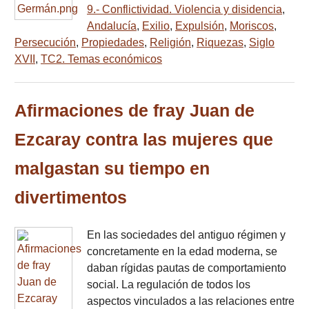
9.- Conflictividad. Violencia y disidencia
,
Andalucía
,
Exilio
,
Expulsión
,
Moriscos
,
Persecución
,
Propiedades
,
Religión
,
Riquezas
,
Siglo
XVII
,
TC2. Temas económicos
Afirmaciones de fray Juan de
Ezcaray contra las mujeres que
malgastan su tiempo en
divertimentos
En las sociedades del antiguo régimen y
concretamente en la edad moderna, se
daban rígidas pautas de comportamiento
social. La regulación de todos los
aspectos vinculados a las relaciones entre