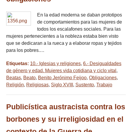
En la edad moderna se daban prototipos
de comportamientos para las mujeres de
todos los escalafones sociales. Para las
mujeres pertenecientes a la nobleza estaba bien visto
que se dedicaran a la rueca y a elaborar ropas y tejidos
para los pobres.…
Etiquetas:
10.- Iglesias y religiones
,
6.- Desigualdades
de género y edad. Mujeres vida cotidiana y ciclo vital
,
Beatas
,
Beato
,
Benito Jerónimo Feijoo
,
Obligaciones
,
Religión
,
Religiosas
,
Siglo XVIII
,
Sustento
,
Trabajo
Publicística austracista contra los
borbones y su irreligiosidad en el
contexto de la Guerra de