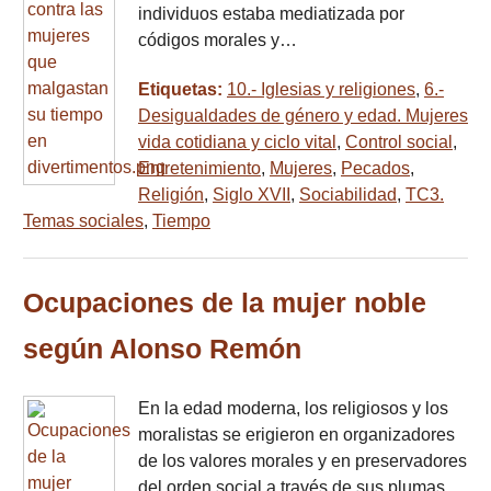
individuos estaba mediatizada por
códigos morales y…
Etiquetas:
10.- Iglesias y religiones
,
6.-
Desigualdades de género y edad. Mujeres
vida cotidiana y ciclo vital
,
Control social
,
Entretenimiento
,
Mujeres
,
Pecados
,
Religión
,
Siglo XVII
,
Sociabilidad
,
TC3.
Temas sociales
,
Tiempo
Ocupaciones de la mujer noble
según Alonso Remón
En la edad moderna, los religiosos y los
moralistas se erigieron en organizadores
de los valores morales y en preservadores
del orden social a través de sus plumas.