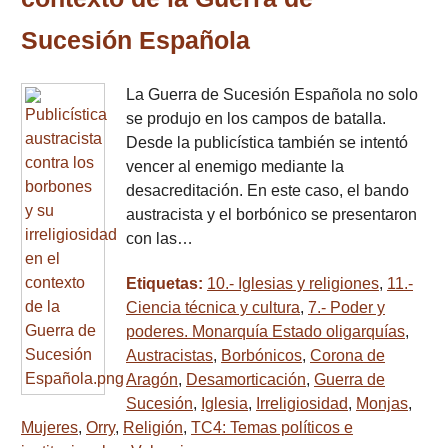
Sucesión Española
La Guerra de Sucesión Española no solo
se produjo en los campos de batalla.
Desde la publicística también se intentó
vencer al enemigo mediante la
desacreditación. En este caso, el bando
austracista y el borbónico se presentaron
con las…
Etiquetas:
10.- Iglesias y religiones
,
11.-
Ciencia técnica y cultura
,
7.- Poder y
poderes. Monarquía Estado oligarquías
,
Austracistas
,
Borbónicos
,
Corona de
Aragón
,
Desamorticación
,
Guerra de
Sucesión
,
Iglesia
,
Irreligiosidad
,
Monjas
,
Mujeres
,
Orry
,
Religión
,
TC4: Temas políticos e