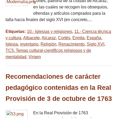
Cortes, patrona de la ciudad de Alcaraz,
en las cuales se recogen los obsequios,
ofrendas y artículos comprados para la
talla hacia finales del siglo XVI (en concreto,…
Etiquetas:
10.- Iglesias y religiones
,
11.- Ciencia técnica
y cultura
,
Albacete
,
Alcaraz
,
Cortés
,
Ermita
,
España
,
Iglesia
,
inventario
,
Religión
,
Renacimiento
,
Siglo XVI
,
TC5: Temas cultural-científicos religiosos y de
mentalidad
,
Virgen
Recomendaciones de carácter
pedagógico contenidas en la Real
Provisión de 3 de octubre de 1763
En la Real Provisión de 1763