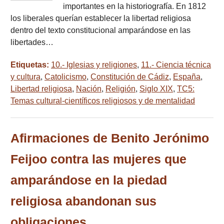
importantes en la historiografía. En 1812
los liberales querían establecer la libertad religiosa
dentro del texto constitucional amparándose en las
libertades…
Etiquetas:
10.- Iglesias y religiones
,
11.- Ciencia técnica
y cultura
,
Catolicismo
,
Constitución de Cádiz
,
España
,
Libertad religiosa
,
Nación
,
Religión
,
Siglo XIX
,
TC5:
Temas cultural-científicos religiosos y de mentalidad
Afirmaciones de Benito Jerónimo
Feijoo contra las mujeres que
amparándose en la piedad
religiosa abandonan sus
obligaciones