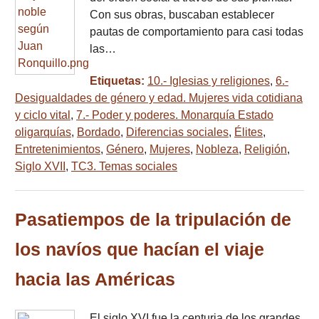
Con sus obras, buscaban establecer
pautas de comportamiento para casi todas
las…
Etiquetas:
10.- Iglesias y religiones
,
6.-
Desigualdades de género y edad. Mujeres vida cotidiana
y ciclo vital
,
7.- Poder y poderes. Monarquía Estado
oligarquías
,
Bordado
,
Diferencias sociales
,
Élites
,
Entretenimientos
,
Género
,
Mujeres
,
Nobleza
,
Religión
,
Siglo XVII
,
TC3. Temas sociales
Pasatiempos de la tripulación de
los navíos que hacían el viaje
hacia las Américas
El siglo XVI fue la centuria de los grandes