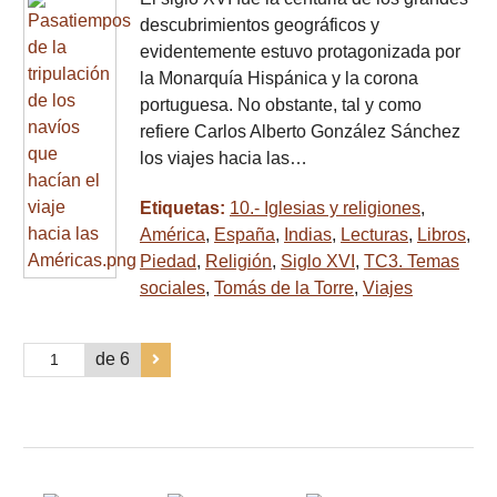
descubrimientos geográficos y
evidentemente estuvo protagonizada por
la Monarquía Hispánica y la corona
portuguesa. No obstante, tal y como
refiere Carlos Alberto González Sánchez
los viajes hacia las…
Etiquetas:
10.- Iglesias y religiones
,
América
,
España
,
Indias
,
Lecturas
,
Libros
,
Piedad
,
Religión
,
Siglo XVI
,
TC3. Temas
sociales
,
Tomás de la Torre
,
Viajes
de 6