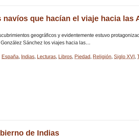
s navíos que hacían el viaje hacia las
descubrimientos geográficos y evidentemente estuvo protagoniza
to González Sánchez los viajes hacia las…
,
España
,
Indias
,
Lecturas
,
Libros
,
Piedad
,
Religión
,
Siglo XVI
,
obierno de Indias