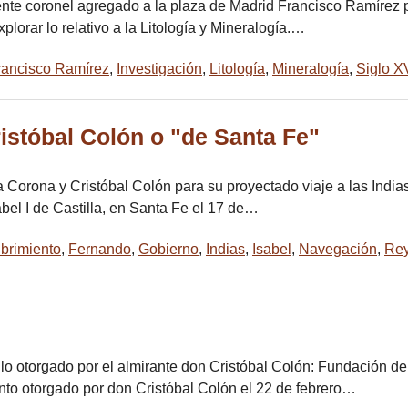
niente coronel agregado a la plaza de Madrid Francisco Ramírez
lorar lo relativo a la Litología y Mineralogía.…
rancisco Ramírez
,
Investigación
,
Litología
,
Mineralogía
,
Siglo XV
istóbal Colón o "de Santa Fe"
Corona y Cristóbal Colón para su proyectado viaje a las Indias
bel I de Castilla, en Santa Fe el 17 de…
brimiento
,
Fernando
,
Gobierno
,
Indias
,
Isabel
,
Navegación
,
Rey
o otorgado por el almirante don Cristóbal Colón: Fundación de
nto otorgado por don Cristóbal Colón el 22 de febrero…