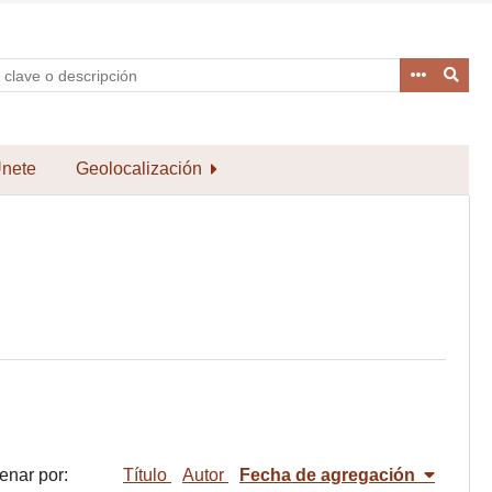
nete
Geolocalización
enar por:
Título
Autor
Fecha de agregación