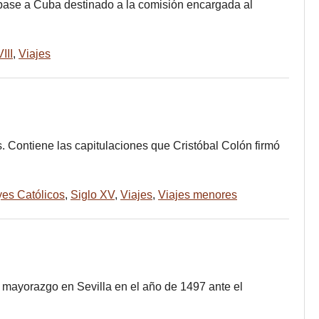
 pase a Cuba destinado a la comisión encargada al
III
,
Viajes
. Contiene las capitulaciones que Cristóbal Colón firmó
es Católicos
,
Siglo XV
,
Viajes
,
Viajes menores
 mayorazgo en Sevilla en el año de 1497 ante el