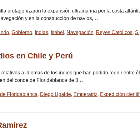
tilla protagonizaron la expansión ultramarina por la costa atlán
 navegación y en la construcción de navíos,…
ando
,
Gobierno
,
Indias
,
Isabel
,
Navegación
,
Reyes Católicos
,
Si
dios en Chile y Perú
relativos a idiomas de los indios que han podido reunir entre él
rden del conde de Floridablanca de 3…
de Floridablanca
,
Diego Ugalde
,
Emperatriz
,
Expedición científ
 Ramírez