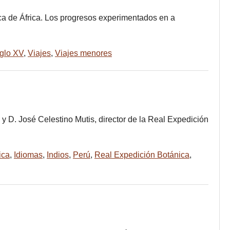
tica de África. Los progresos experimentados en a
glo XV
,
Viajes
,
Viajes menores
 y D. José Celestino Mutis, director de la Real Expedición
ica
,
Idiomas
,
Indios
,
Perú
,
Real Expedición Botánica
,