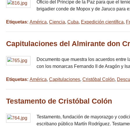
Oficio del Príncipe de la Paz para que el te
brigadier conde de Mopox y de Jaruco para exp
Etiquetas:
América
,
Ciencia
,
Cuba
,
Expedición científica
,
F
Capitulaciones del Almirante don Cr
Documento que muestra los acuerdos entre la 
con los monarcas Fernando II de Aragón y Isa
Etiquetas:
América
,
Capitulaciones
,
Cristóbal Colón
,
Descu
Testamento de Cristóbal Colón
Testamento, fundación de mayorazgo y codicil
escribano público Martín Rodríguez. Testame