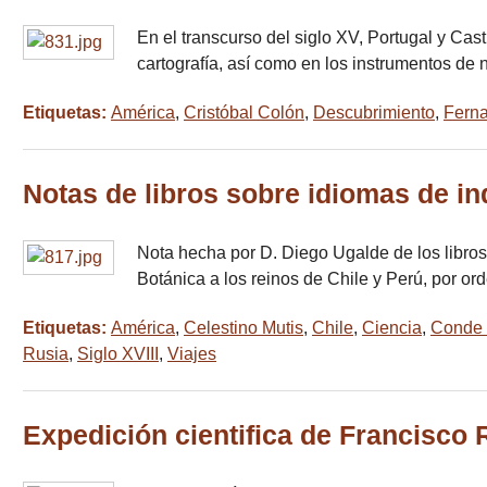
En el transcurso del siglo XV, Portugal y Cas
cartografía, así como en los instrumentos de
Etiquetas:
América
,
Cristóbal Colón
,
Descubrimiento
,
Fern
Notas de libros sobre idiomas de in
Nota hecha por D. Diego Ugalde de los libros 
Botánica a los reinos de Chile y Perú, por o
Etiquetas:
América
,
Celestino Mutis
,
Chile
,
Ciencia
,
Conde 
Rusia
,
Siglo XVIII
,
Viajes
Expedición cientifica de Francisco