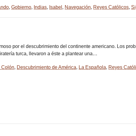
ando
,
Gobierno
,
Indias
,
Isabel
,
Navegación
,
Reyes Católicos
,
Si
moso por el descubrimiento del continente americano. Los prob
ratería turca, llevaron a éste a plantear una…
l Colón
,
Descubrimiento de América
,
La Española
,
Reyes Catól