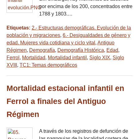
por encima de los 200, concentrados entre
1788 y 1803.…
Etiquetas:
2.- Estructuras demográficas. Evolución de la
población y migraciones
,
6.- Desigualdades de género y
edad. Mujeres vida cotidiana y ciclo vital
,
Antiguo
Régimen
,
Demografía
,
Demografía Histórica
,
Edad
,
Ferrol
,
Mortalidad
,
Mortalidad infantil
,
Siglo XIX
,
Siglo
XVIII
,
TC1: Temas demográficos
Mortalidad estacional infantil en
Ferrol a finales del Antiguo
Régimen
A través de los registros de defunción de
las parroquias de la localidad costera de