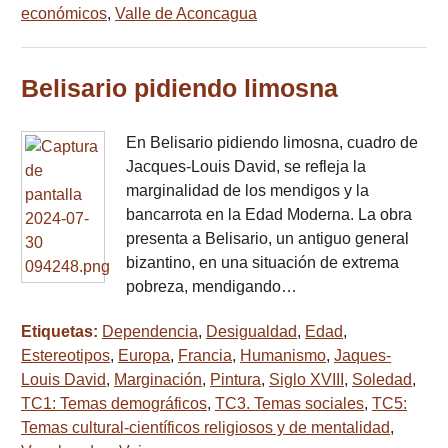
económicos
,
Valle de Aconcagua
Belisario pidiendo limosna
En Belisario pidiendo limosna, cuadro de
Jacques-Louis David, se refleja la
marginalidad de los mendigos y la
bancarrota en la Edad Moderna. La obra
presenta a Belisario, un antiguo general
bizantino, en una situación de extrema
pobreza, mendigando…
Etiquetas:
Dependencia
,
Desigualdad
,
Edad
,
Estereotipos
,
Europa
,
Francia
,
Humanismo
,
Jaques-
Louis David
,
Marginación
,
Pintura
,
Siglo XVIII
,
Soledad
,
TC1: Temas demográficos
,
TC3. Temas sociales
,
TC5:
Temas cultural-científicos religiosos y de mentalidad
,