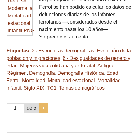
Ferrol se han podido calcular los datos de
defunciones diarias de los infantes
ferrolanos —considerados desde el
nacimiento hasta los 10 años—.
Sorprende el aumento…
Etiquetas:
2.- Estructuras demográficas. Evolución de la
población y migraciones
,
6.- Desigualdades de género y
edad. Mujeres vida cotidiana y ciclo vital
,
Antiguo
Régimen
,
Demografía
,
Demografía Histórica
,
Edad
,
Ferrol
,
Mortalidad
,
Mortalidad estacional
,
Mortalidad
infantil
,
Siglo XIX
,
TC1: Temas demográficos
de 5