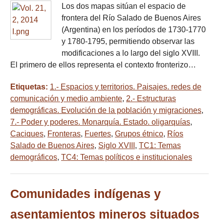
Los dos mapas sitúan el espacio de
frontera del Río Salado de Buenos Aires
(Argentina) en los períodos de 1730-1770
y 1780-1795, permitiendo observar las
modificaciones a lo largo del siglo XVIII.
El primero de ellos representa el contexto fronterizo…
Etiquetas:
1.- Espacios y territorios. Paisajes. redes de
comunicación y medio ambiente
,
2.- Estructuras
demográficas. Evolución de la población y migraciones
,
7.- Poder y poderes. Monarquía. Estado. oligarquías
,
Caciques
,
Fronteras
,
Fuertes
,
Grupos étnico
,
Ríos
Salado de Buenos Aires
,
Siglo XVIII
,
TC1: Temas
demográficos
,
TC4: Temas políticos e institucionales
Comunidades indígenas y
asentamientos mineros situados