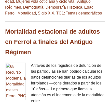
edad. Mujeres vida cotidiana y ciclo vital
,
Antiguo
Régimen
,
Demografía
,
Demografía Histórica
,
Edad
,
Ferrol
,
Mortalidad
,
Siglo XIX
,
TC1: Temas demográficos
Mortalidad estacional de adultos
en Ferrol a finales del Antiguo
Régimen
A través de los registros de defunción de
las parroquias se han podido calcular los
datos defunciones diarias de los adultos
ferrolanos —considerados a partir de los
10 años—. Lo primero que llama la
atención es el incremento de la mortalidad
entre…