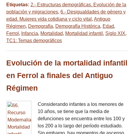
Etiquetas:
2.- Estructuras demográficas. Evolución de la
población y migraciones
,
6.- Desigualdades de género y
edad. Mujeres vida cotidiana y ciclo vital
,
Antiguo
Régimen
,
Demografía
,
Demografía Histórica
,
Edad
,
Ferrol
,
Infancia
,
Mortalidad
,
Mortalidad infantil
,
Siglo XIX
,
TC1: Temas demográficos
Evolución de la mortalidad infantil
en Ferrol a finales del Antiguo
Régimen
Considerando infantes a los menores de
10 años, se tiene que la media de
defunciones se encuentra entre los 100 y
los 200 a lo largo del período estudiado.
Sin embargo, hay momentos de ascenso