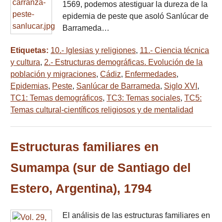
1569, podemos atestiguar la dureza de la
epidemia de peste que asoló Sanlúcar de
Barrameda…
Etiquetas:
10.- Iglesias y religiones
,
11.- Ciencia técnica
y cultura
,
2.- Estructuras demográficas. Evolución de la
población y migraciones
,
Cádiz
,
Enfermedades
,
Epidemias
,
Peste
,
Sanlúcar de Barrameda
,
Siglo XVI
,
TC1: Temas demográficos
,
TC3: Temas sociales
,
TC5:
Temas cultural-científicos religiosos y de mentalidad
Estructuras familiares en
Sumampa (sur de Santiago del
Estero, Argentina), 1794
El análisis de las estructuras familiares en