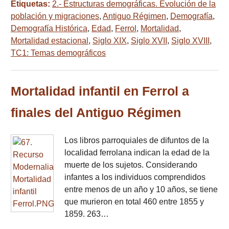
Etiquetas:
2.- Estructuras demográficas. Evolución de la
población y migraciones
,
Antiguo Régimen
,
Demografía
,
Demografía Histórica
,
Edad
,
Ferrol
,
Mortalidad
,
Mortalidad estacional
,
Siglo XIX
,
Siglo XVII
,
Siglo XVIII
,
TC1: Temas demográficos
Mortalidad infantil en Ferrol a
finales del Antiguo Régimen
Los libros parroquiales de difuntos de la
localidad ferrolana indican la edad de la
muerte de los sujetos. Considerando
infantes a los individuos comprendidos
entre menos de un año y 10 años, se tiene
que murieron en total 460 entre 1855 y
1859. 263…