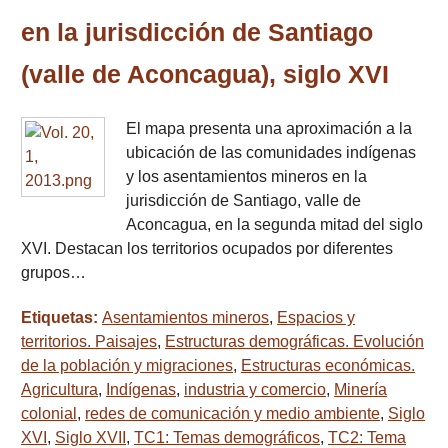
en la jurisdicción de Santiago
(valle de Aconcagua), siglo XVI
El mapa presenta una aproximación a la
ubicación de las comunidades indígenas
y los asentamientos mineros en la
jurisdicción de Santiago, valle de
Aconcagua, en la segunda mitad del siglo
XVI. Destacan los territorios ocupados por diferentes
grupos…
Etiquetas:
Asentamientos mineros
,
Espacios y
territorios. Paisajes
,
Estructuras demográficas. Evolución
de la población y migraciones
,
Estructuras económicas.
Agricultura
,
Indígenas
,
industria y comercio
,
Minería
colonial
,
redes de comunicación y medio ambiente
,
Siglo
XVI
,
Siglo XVII
,
TC1: Temas demográficos
,
TC2: Tema