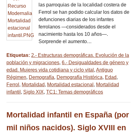
las parroquias de la localidad costera de
Ferrol se han podido calcular los datos de
defunciones diarias de los infantes
ferrolanos —considerados desde el
nacimiento hasta los 10 años—.
Sorprende el aumento…
Etiquetas:
2.- Estructuras demográficas. Evolución de la
población y migraciones
,
6.- Desigualdades de género y
edad. Mujeres vida cotidiana y ciclo vital
,
Antiguo
Régimen
,
Demografía
,
Demografía Histórica
,
Edad
,
Ferrol
,
Mortalidad
,
Mortalidad estacional
,
Mortalidad
infantil
,
Siglo XIX
,
TC1: Temas demográficos
Mortalidad infantil en España (por
mil niños nacidos). Siglo XVIII en