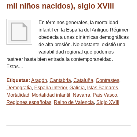
mil niños nacidos), siglo XVIII
En términos generales, la mortalidad
infantil en la España del Antiguo Régimen
obedecía a unas dinámicas demográficas
de alta presión. No obstante, existió una
variabilidad regional que podemos
rastrear hasta bien entrada la contemporaneidad.
Estas…
Etiquetas:
Aragón
,
Cantabria
,
Cataluña
,
Contrastes
,
Demografía
,
España interior
,
Galicia
,
Islas Baleares
,
Mortalidad
,
Mortalidad infantil
,
Navarra
,
Pais Vasco
,
Regiones españolas
,
Reino de Valencia
,
Siglo XVIII