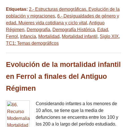
Etiquetas:
2.- Estructuras demográficas. Evolución de la
población y migraciones
,
6.- Desigualdades de género y
edad. Mujeres vida cotidiana y ciclo vital
,
Antiguo
Régimen
,
Demografía
,
Demografía Histórica
,
Edad
,
Ferrol
,
Infancia
,
Mortalidad
,
Mortalidad infantil
,
Siglo XIX
,
TC1: Temas demográficos
Evolución de la mortalidad infantil
en Ferrol a finales del Antiguo
Régimen
Considerando infantes a los menores de
10 años, se tiene que la media de
defunciones se encuentra entre los 100 y
los 200 a lo largo del período estudiado.