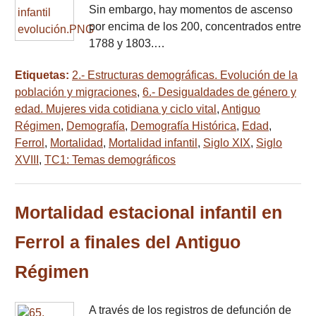
Sin embargo, hay momentos de ascenso
por encima de los 200, concentrados entre
1788 y 1803.…
Etiquetas:
2.- Estructuras demográficas. Evolución de la
población y migraciones
,
6.- Desigualdades de género y
edad. Mujeres vida cotidiana y ciclo vital
,
Antiguo
Régimen
,
Demografía
,
Demografía Histórica
,
Edad
,
Ferrol
,
Mortalidad
,
Mortalidad infantil
,
Siglo XIX
,
Siglo
XVIII
,
TC1: Temas demográficos
Mortalidad estacional infantil en
Ferrol a finales del Antiguo
Régimen
A través de los registros de defunción de