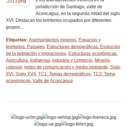
jurisdicción de Santiago, valle de
Aconcagua, en la segunda mitad del siglo
XVI. Destacan los territorios ocupados por diferentes
grupos…
Etiquetas:
Asentamientos mineros
,
Espacios y
territorios. Paisajes
,
Estructuras demográficas. Evolución
de la población y migraciones
,
Estructuras económicas.
Agricultura
,
Indígenas
,
industria y comercio
,
Minería
colonial
,
redes de comunicación y medio ambiente
,
Siglo
XVI
,
Siglo XVII
,
TC1: Temas demográficos
,
TC2: Tema
económicos
,
Valle de Aconcagua