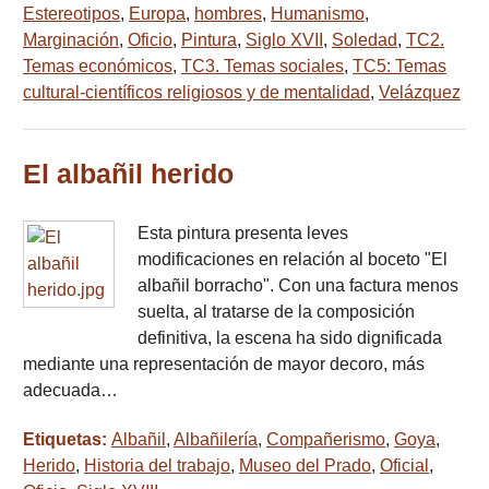
Estereotipos
,
Europa
,
hombres
,
Humanismo
,
Marginación
,
Oficio
,
Pintura
,
Siglo XVII
,
Soledad
,
TC2.
Temas económicos
,
TC3. Temas sociales
,
TC5: Temas
cultural-científicos religiosos y de mentalidad
,
Velázquez
El albañil herido
Esta pintura presenta leves
modificaciones en relación al boceto "El
albañil borracho". Con una factura menos
suelta, al tratarse de la composición
definitiva, la escena ha sido dignificada
mediante una representación de mayor decoro, más
adecuada…
Etiquetas:
Albañil
,
Albañilería
,
Compañerismo
,
Goya
,
Herido
,
Historia del trabajo
,
Museo del Prado
,
Oficial
,