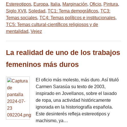
Estereotipos
,
Europa
,
Italia
,
Marginación
,
Oficio
,
Pintura
,
Siglo XVII
,
Soledad
,
TC1: Tema demográficos
,
TC3:
Temas sociales
,
TC4: Temas políticos e institucionales
,
TC5: Temas cultural-científicos religiosos y de
mentalidad
,
Vejez
La realidad de uno de los trabajos
femeninos más duros
El oficio más molesto, más duro. Así tituló
Carmen Sarasúa su texto de 2003,
inspirado en Jovellanos, sobre el lavado
de ropa, una actividad históricamente
ignorada en la historiografía española.
Este desinterés refleja estereotipos y
machismo, ya…