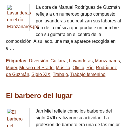
La obra de Manuel Rodríguez de Guzmán
refleja a un numeroso grupo compuesto
por lavanderas que realizan sus labores al
son de la música que produce un hombre
con su guitarra en el centro de la
composición. A su lado, una maja aparece recogida en
el…
Etiquetas:
Diversión
,
Guitarra
,
Lavanderas
,
Manzanares
,
Mujer
,
Museo del Prado
,
Música
,
Oficio
,
Río
,
Rodríguez
de Guzmán
,
Siglo XIX
,
Trabajo
,
Trabajo femenino
El barbero del lugar
Jan Miel refleja cómo los barberos del
siglo XVII realizaron su actividad. La
profesión de barbero era una de las mejor