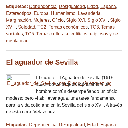
Etiquetas:
Dependencia
,
Desigualdad
,
Edad
,
España
,
Estereotipos
,
Europa
,
Humanismo
,
Lavandería
,
Marginación
,
Mujeres
,
Oficio
,
Siglo XVI
,
Siglo XVII
,
Siglo
XVIII
,
Soledad
,
TC2. Temas económicos
,
TC3. Temas
sociales
,
TC5: Temas cultural-científicos religiosos y de
mentalidad
El aguador de Sevilla
El cuadro El Aguador de Sevilla (1618–
1622) de Velázquez representa a un
hombre común desempeñando un oficio
modesto pero vital: llevar agua, una tarea fundamental
para la vida cotidiana en la Sevilla del siglo XVII. A través
de esta obra, Velázquez…
Etiquetas:
Dependencia
,
Desigualdad
,
Edad
,
España
,