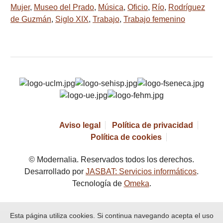
Mujer
,
Museo del Prado
,
Música
,
Oficio
,
Río
,
Rodríguez
de Guzmán
,
Siglo XIX
,
Trabajo
,
Trabajo femenino
Aviso legal
Política de privacidad
Política de cookies
© Modernalia. Reservados todos los derechos.
Desarrollado por
JASBAT: Servicios informáticos
.
Tecnología de
Omeka
.
Esta página utiliza cookies. Si continua navegando acepta el uso