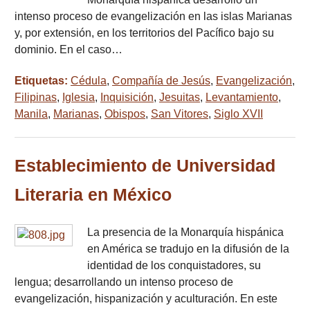
intenso proceso de evangelización en las islas Marianas
y, por extensión, en los territorios del Pacífico bajo su
dominio. En el caso…
Etiquetas:
Cédula
,
Compañía de Jesús
,
Evangelización
,
Filipinas
,
Iglesia
,
Inquisición
,
Jesuitas
,
Levantamiento
,
Manila
,
Marianas
,
Obispos
,
San Vitores
,
Siglo XVII
Establecimiento de Universidad
Literaria en México
La presencia de la Monarquía hispánica
en América se tradujo en la difusión de la
identidad de los conquistadores, su
lengua; desarrollando un intenso proceso de
evangelización, hispanización y aculturación. En este