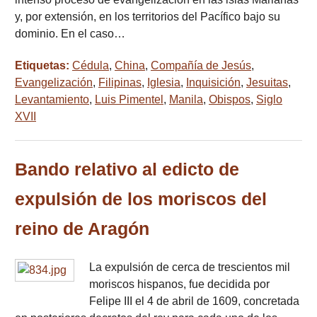
y, por extensión, en los territorios del Pacífico bajo su
dominio. En el caso…
Etiquetas:
Cédula
,
China
,
Compañía de Jesús
,
Evangelización
,
Filipinas
,
Iglesia
,
Inquisición
,
Jesuitas
,
Levantamiento
,
Luis Pimentel
,
Manila
,
Obispos
,
Siglo
XVII
Bando relativo al edicto de
expulsión de los moriscos del
reino de Aragón
La expulsión de cerca de trescientos mil
moriscos hispanos, fue decidida por
Felipe III el 4 de abril de 1609, concretada