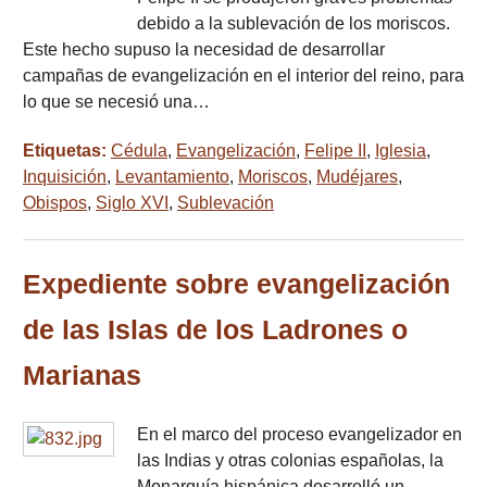
debido a la sublevación de los moriscos.
Este hecho supuso la necesidad de desarrollar
campañas de evangelización en el interior del reino, para
lo que se necesió una…
Etiquetas:
Cédula
,
Evangelización
,
Felipe II
,
Iglesia
,
Inquisición
,
Levantamiento
,
Moriscos
,
Mudéjares
,
Obispos
,
Siglo XVI
,
Sublevación
Expediente sobre evangelización
de las Islas de los Ladrones o
Marianas
En el marco del proceso evangelizador en
las Indias y otras colonias españolas, la
Monarquía hispánica desarrolló un