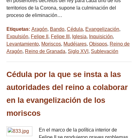
en posteriores decretos del rey para cada uno de los
territorios de la Corona, supone la culminación del
proceso de eliminación…
Etiquetas:
Aragón
,
Bando
,
Cédula
,
Evangelización
,
Expulsión
,
Felipe II
,
Felipe III
,
Iglesia
,
Inquisición
,
Levantamiento
,
Moriscos
,
Mudéjares
,
Obispos
,
Reino de
Aragón
,
Reino de Granada
,
Siglo XVI
,
Sublevación
Cédula por la que se insta a las
autoridades del reino a colaborar
en la evangelización de los
moriscos
En el marco de la política interior de
Felipe II se produjeron graves problemas