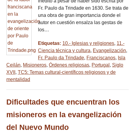
inédito a pesar de haber sido escrita por
Fr. Paulo da Trindade en 1630. Se trata de
una obra de gran importancia donde el
autor en cuestión ensalza las gestas de
los…
Etiquetas:
10.- Iglesias y religiones
,
11.-
Ciencia técnica y cultura
,
Evangelización
,
Fr. Paulo da Trindade
,
Franciscanos
,
Isla
Ceilán
,
Misioneros
,
Órdenes religiosas
,
Portugal
,
Siglo
XVII
,
TC5: Temas cultural-científicos religiosos y de
mentalidad
Dificultades que encuentran los
misioneros en la evangelización
del Nuevo Mundo