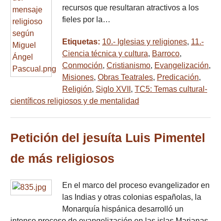
recursos que resultaran atractivos a los
fieles por la…
Etiquetas:
10.- Iglesias y religiones
,
11.-
Ciencia técnica y cultura
,
Barroco
,
Conmoción
,
Cristianismo
,
Evangelización
,
Misiones
,
Obras Teatrales
,
Predicación
,
Religión
,
Siglo XVII
,
TC5: Temas cultural-
científicos religiosos y de mentalidad
Petición del jesuíta Luis Pimentel
de más religiosos
En el marco del proceso evangelizador en
las Indias y otras colonias españolas, la
Monarquía hispánica desarrolló un
intenso proceso de evangelización en las islas Marianas