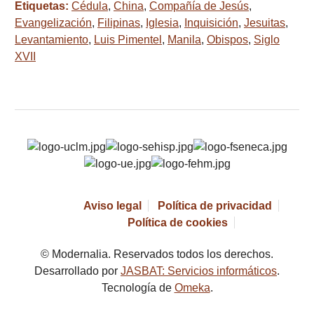
Etiquetas:
Cédula
,
China
,
Compañía de Jesús
,
Evangelización
,
Filipinas
,
Iglesia
,
Inquisición
,
Jesuitas
,
Levantamiento
,
Luis Pimentel
,
Manila
,
Obispos
,
Siglo
XVII
Aviso legal
Política de privacidad
Política de cookies
© Modernalia. Reservados todos los derechos.
Desarrollado por
JASBAT: Servicios informáticos
.
Tecnología de
Omeka
.