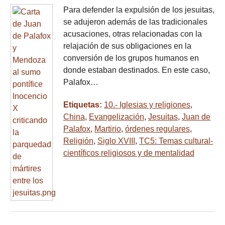
Para defender la expulsión de los jesuitas,
se adujeron además de las tradicionales
acusaciones, otras relacionadas con la
relajación de sus obligaciones en la
conversión de los grupos humanos en
donde estaban destinados. En este caso,
Palafox…
Etiquetas:
10.- Iglesias y religiones
,
China
,
Evangelización
,
Jesuitas
,
Juan de
Palafox
,
Martirio
,
órdenes regulares
,
Religión
,
Siglo XVIII
,
TC5: Temas cultural-
científicos religiosos y de mentalidad