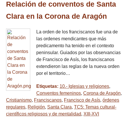
Relación de conventos de Santa
Clara en la Corona de Aragón
La orden de los franciscanos fue una de
las ordenes mendicantes que más
predicamento ha tenido en el contexto
peninsular. Guiados por las observancias
de Francisco de Asís, los franciscanos
extendieron las reglas de la nueva orden
por el territorio…
Etiquetas:
10.- Iglesias y religiones
,
Conventos femeninos
,
Corona de Aragón
,
Cristianismo
,
Franciscanos
,
Francisco de Asís
,
órdenes
regulares
,
Religión
,
Santa Clara
,
TC5: Temas cultural-
científicos religiosos y de mentalidad
,
XIII-XVI