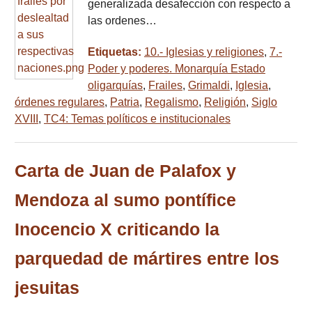
generalizada desafección con respecto a
las ordenes…
Etiquetas:
10.- Iglesias y religiones
,
7.-
Poder y poderes. Monarquía Estado
oligarquías
,
Frailes
,
Grimaldi
,
Iglesia
,
órdenes regulares
,
Patria
,
Regalismo
,
Religión
,
Siglo
XVIII
,
TC4: Temas políticos e institucionales
Carta de Juan de Palafox y
Mendoza al sumo pontífice
Inocencio X criticando la
parquedad de mártires entre los
jesuitas