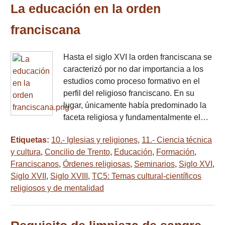
La educación en la orden
franciscana
Hasta el siglo XVI la orden franciscana se
caracterizó por no dar importancia a los
estudios como proceso formativo en el
perfil del religioso franciscano. En su
lugar, únicamente había predominado la
faceta religiosa y fundamentalmente el…
Etiquetas:
10.- Iglesias y religiones
,
11.- Ciencia técnica
y cultura
,
Concilio de Trento
,
Educación
,
Formación
,
Franciscanos
,
Órdenes religiosas
,
Seminarios
,
Siglo XVI
,
Siglo XVII
,
Siglo XVIII
,
TC5: Temas cultural-científicos
religiosos y de mentalidad