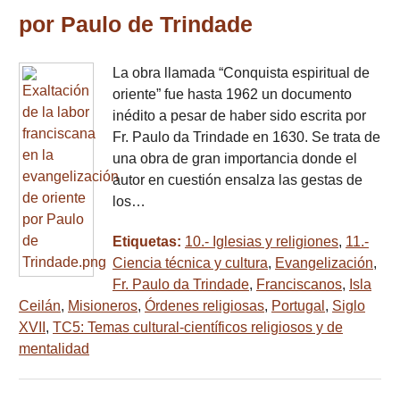
por Paulo de Trindade
La obra llamada “Conquista espiritual de
oriente” fue hasta 1962 un documento
inédito a pesar de haber sido escrita por
Fr. Paulo da Trindade en 1630. Se trata de
una obra de gran importancia donde el
autor en cuestión ensalza las gestas de
los…
Etiquetas:
10.- Iglesias y religiones
,
11.-
Ciencia técnica y cultura
,
Evangelización
,
Fr. Paulo da Trindade
,
Franciscanos
,
Isla
Ceilán
,
Misioneros
,
Órdenes religiosas
,
Portugal
,
Siglo
XVII
,
TC5: Temas cultural-científicos religiosos y de
mentalidad