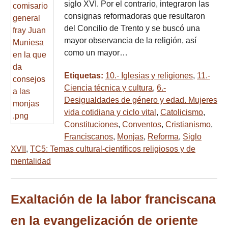
siglo XVI. Por el contrario, integraron las
consignas reformadoras que resultaron
del Concilio de Trento y se buscó una
mayor observancia de la religión, así
como un mayor…
Etiquetas:
10.- Iglesias y religiones
,
11.-
Ciencia técnica y cultura
,
6.-
Desigualdades de género y edad. Mujeres
vida cotidiana y ciclo vital
,
Catolicismo
,
Constituciones
,
Conventos
,
Cristianismo
,
Franciscanos
,
Monjas
,
Reforma
,
Siglo
XVII
,
TC5: Temas cultural-científicos religiosos y de
mentalidad
Exaltación de la labor franciscana
en la evangelización de oriente