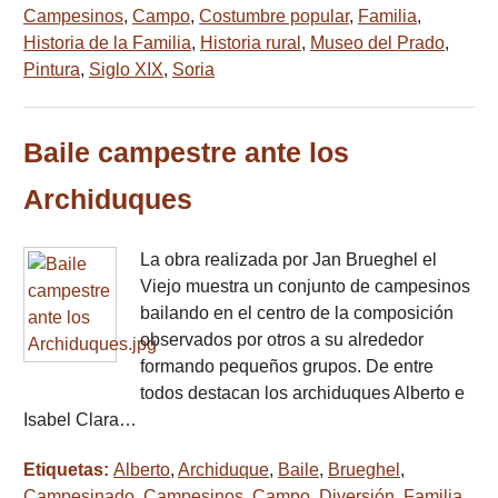
Campesinos
,
Campo
,
Costumbre popular
,
Familia
,
Historia de la Familia
,
Historia rural
,
Museo del Prado
,
Pintura
,
Siglo XIX
,
Soria
Baile campestre ante los
Archiduques
La obra realizada por Jan Brueghel el
Viejo muestra un conjunto de campesinos
bailando en el centro de la composición
observados por otros a su alrededor
formando pequeños grupos. De entre
todos destacan los archiduques Alberto e
Isabel Clara…
Etiquetas:
Alberto
,
Archiduque
,
Baile
,
Brueghel
,
Campesinado
,
Campesinos
,
Campo
,
Diversión
,
Familia
,