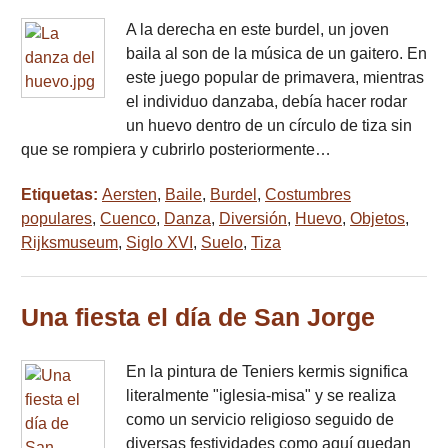
A la derecha en este burdel, un joven
baila al son de la música de un gaitero. En
este juego popular de primavera, mientras
el individuo danzaba, debía hacer rodar
un huevo dentro de un círculo de tiza sin
que se rompiera y cubrirlo posteriormente…
Etiquetas:
Aersten
,
Baile
,
Burdel
,
Costumbres
populares
,
Cuenco
,
Danza
,
Diversión
,
Huevo
,
Objetos
,
Rijksmuseum
,
Siglo XVI
,
Suelo
,
Tiza
Una fiesta el día de San Jorge
En la pintura de Teniers kermis significa
literalmente "iglesia-misa" y se realiza
como un servicio religioso seguido de
diversas festividades como aquí quedan