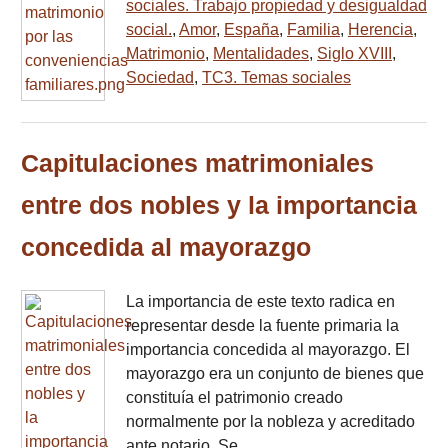
sociales. Trabajo propiedad y desigualdad
social.
,
Amor
,
España
,
Familia
,
Herencia
,
Matrimonio
,
Mentalidades
,
Siglo XVIII
,
Sociedad
,
TC3. Temas sociales
Capitulaciones matrimoniales
entre dos nobles y la importancia
concedida al mayorazgo
La importancia de este texto radica en
representar desde la fuente primaria la
importancia concedida al mayorazgo. El
mayorazgo era un conjunto de bienes que
constituía el patrimonio creado
normalmente por la nobleza y acreditado
ante notario. Se…