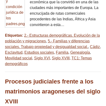
económica que la convirtió en una de las
ciudades más importantes de Europa. La
encrucijada de rutas comerciales
procedentes de las Indias, África y Asia
convirtieron a esta…
Etiquetas:
2.- Estructuras demográficas. Evolución de la
población y migraciones
,
5.- Familias y diferencias
sociales. Trabajo propiedad y desigualdad social.
,
Cádiz
,
Esclavitud
,
Estudios sociales
,
Familia
,
Genealogía
,
Movilidad social
,
Siglo XVI
,
Siglo XVIII
,
TC1: Temas
demográficos
Procesos judiciales frente a los
matrimonios aragoneses del siglo
XVIII