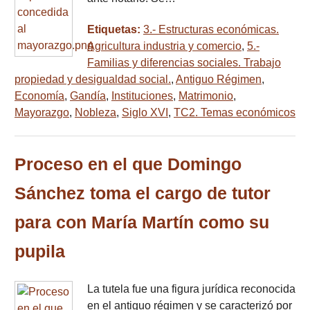
Etiquetas:
3.- Estructuras económicas.
Agricultura industria y comercio
,
5.-
Familias y diferencias sociales. Trabajo
propiedad y desigualdad social.
,
Antiguo Régimen
,
Economía
,
Gandía
,
Instituciones
,
Matrimonio
,
Mayorazgo
,
Nobleza
,
Siglo XVI
,
TC2. Temas económicos
Proceso en el que Domingo
Sánchez toma el cargo de tutor
para con María Martín como su
pupila
La tutela fue una figura jurídica reconocida
en el antiguo régimen y se caracterizó por