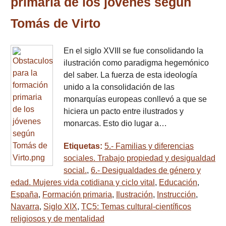
primaria de los jóvenes según
Tomás de Virto
En el siglo XVIII se fue consolidando la
ilustración como paradigma hegemónico
del saber. La fuerza de esta ideología
unido a la consolidación de las
monarquías europeas conllevó a que se
hiciera un pacto entre ilustrados y
monarcas. Esto dio lugar a…
Etiquetas:
5.- Familias y diferencias
sociales. Trabajo propiedad y desigualdad
social.
,
6.- Desigualdades de género y
edad. Mujeres vida cotidiana y ciclo vital
,
Educación
,
España
,
Formación primaria
,
Ilustración
,
Instrucción
,
Navarra
,
Siglo XIX
,
TC5: Temas cultural-científicos
religiosos y de mentalidad