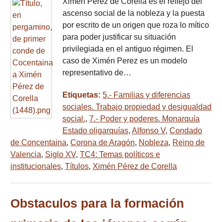
Ximén Pérez de Corella es el reflejo del
ascenso social de la nobleza y la puesta
por escrito de un origen que roza lo mítico
para poder justificar su situación
privilegiada en el antiguo régimen. El
caso de Ximén Perez es un modelo
representativo de…
Etiquetas:
5.- Familias y diferencias
sociales. Trabajo propiedad y desigualdad
social.
,
7.- Poder y poderes. Monarquía
Estado oligarquías
,
Alfonso V
,
Condado
de Concentaina
,
Corona de Aragón
,
Nobleza
,
Reino de
Valencia
,
Siglo XV
,
TC4: Temas políticos e
institucionales
,
Títulos
,
Ximén Pérez de Corella
Obstaculos para la formación