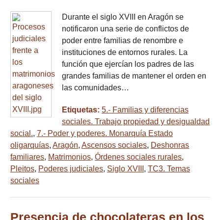
Durante el siglo XVIII en Aragón se
notificaron una serie de conflictos de
poder entre familias de renombre e
instituciones de entornos rurales. La
función que ejercían los padres de las
grandes familias de mantener el orden en
las comunidades…
Etiquetas:
5.- Familias y diferencias
sociales. Trabajo propiedad y desigualdad
social.
,
7.- Poder y poderes. Monarquía Estado
oligarquías
,
Aragón
,
Ascensos sociales
,
Deshonras
familiares
,
Matrimonios
,
Órdenes sociales rurales
,
Pleitos
,
Poderes judiciales
,
Siglo XVIII
,
TC3. Temas
sociales
Presencia de chocolateras en los