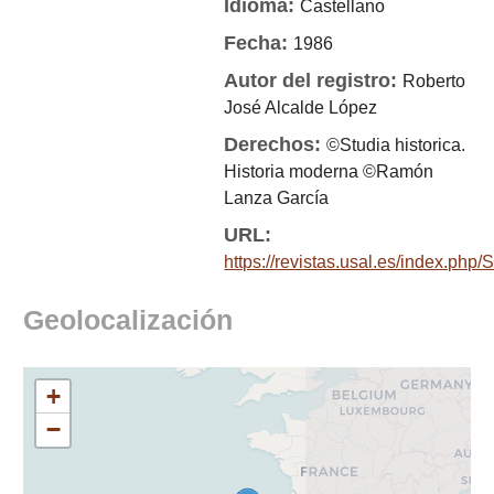
Idioma:
Castellano
Fecha:
1986
Autor del registro:
Roberto
José Alcalde López
Derechos:
©Studia historica.
Historia moderna ©Ramón
Lanza García
URL:
https://revistas.usal.es/index.php/
Geolocalización
+
−