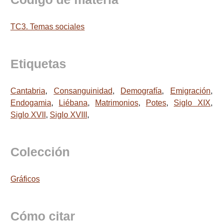
TC3. Temas sociales
Etiquetas
Cantabria
,
Consanguinidad
,
Demografía
,
Emigración
,
Endogamia
,
Liébana
,
Matrimonios
,
Potes
,
Siglo XIX
,
Siglo XVII
,
Siglo XVIII
,
Colección
Gráficos
Cómo citar