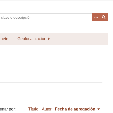
nete
Geolocalización
enar por:
Título
Autor
Fecha de agregación