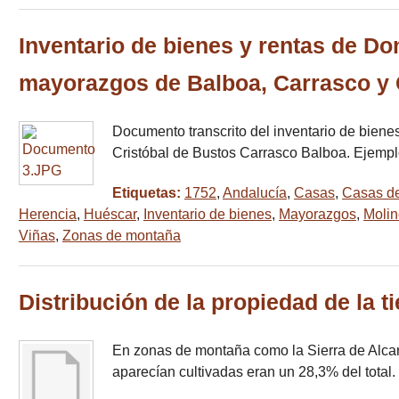
Inventario de bienes y rentas de Do
mayorazgos de Balboa, Carrasco y 
Documento transcrito del inventario de bien
Cristóbal de Bustos Carrasco Balboa. Ejempl
Etiquetas:
1752
,
Andalucía
,
Casas
,
Casas d
Herencia
,
Huéscar
,
Inventario de bienes
,
Mayorazgos
,
Molin
Viñas
,
Zonas de montaña
Distribución de la propiedad de la ti
En zonas de montaña como la Sierra de Alcaraz,
aparecían cultivadas eran un 28,3% del total. 