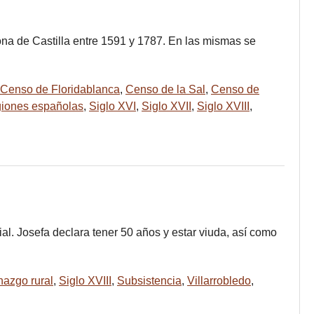
rona de Castilla entre 1591 y 1787. En las mismas se
Censo de Floridablanca
,
Censo de la Sal
,
Censo de
iones españolas
,
Siglo XVI
,
Siglo XVII
,
Siglo XVIII
,
l. Josefa declara tener 50 años y estar viuda, así como
nazgo rural
,
Siglo XVIII
,
Subsistencia
,
Villarrobledo
,