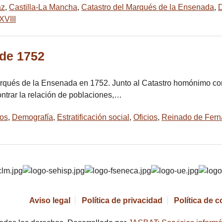
az
,
Castilla-La Mancha
,
Catastro del Marqués de la Ensenada
,
XVIII
de 1752
Marqués de la Ensenada en 1752. Junto al Catastro homónimo con
ontrar la relación de poblaciones,…
os
,
Demografía
,
Estratificación social
,
Oficios
,
Reinado de Fern
Aviso legal
Política de privacidad
Política de 