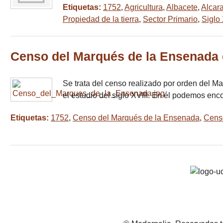
Etiquetas:
1752
,
Agricultura
,
Albacete
,
Alcar
Propiedad de la tierra
,
Sector Primario
,
Siglo 
Censo del Marqués de la Ensenada 
Se trata del censo realizado por orden del 
el estudio del siglo XVIII. En él podemos enc
Etiquetas:
1752
,
Censo del Marqués de la Ensenada
,
Cens