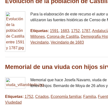
Evolución de la población de Castil
Para la elaboración de este recurso el autor 
utilizaron las fuentes históricas de Censo de
Etiquetas:
1591
,
1683
,
1752
,
1787
,
Andalucí
Millones
,
Corona de Castilla
,
Demografía Hist
Vecindario
,
Vecindario de 1683
Memorial de una viuda con hijos sir
Memorial que hace Josefa Navarro, viuda de B
tener 3 hijos: Bernardo de Moya de 26 años 
Etiquetas:
1752
,
Criados
,
Economía familiar
,
Familia
,
Fuent
Viudedad