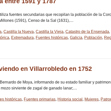
la entre 1591 y 1787
utiliza fuentes secundarias que recopilan la población de la Co
 Millones (1591), Censo de la Sal (1631),…
a
,
Castilla la Nueva
,
Castilla la Vieja
,
Catastro de la Ensenada
,
órica
,
Extremadura
,
Fuentes históricas
,
Galicia
,
Población
,
Reg
viendo en Villarrobledo en 1752
ernardo de Moya, informando de su estado familiar y patrimonia
y mozo sirviente de zagal de ganado lanar;…
es históricas
,
Fuentes primarias
,
Historia social
,
Mujeres
,
Patro