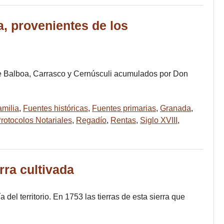
a, provenientes de los
de Balboa, Carrasco y Cernúsculi acumulados por Don
amilia
,
Fuentes históricas
,
Fuentes primarias
,
Granada
,
rotocolos Notariales
,
Regadío
,
Rentas
,
Siglo XVIII
,
erra cultivada
del territorio. En 1753 las tierras de esta sierra que