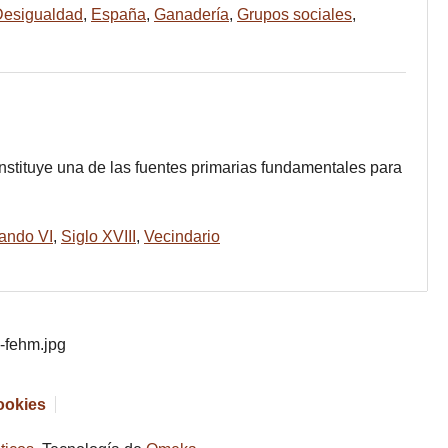
Desigualdad
,
España
,
Ganadería
,
Grupos sociales
,
stituye una de las fuentes primarias fundamentales para
ando VI
,
Siglo XVIII
,
Vecindario
cookies