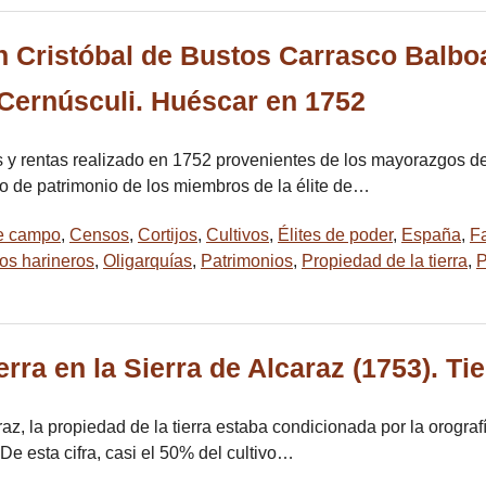
n Cristóbal de Bustos Carrasco Balbo
Cernúsculi. Huéscar en 1752
es y rentas realizado en 1752 provenientes de los mayorazgos 
o de patrimonio de los miembros de la élite de…
e campo
,
Censos
,
Cortijos
,
Cultivos
,
Élites de poder
,
España
,
F
os harineros
,
Oligarquías
,
Patrimonios
,
Propiedad de la tierra
,
P
erra en la Sierra de Alcaraz (1753). Ti
 la propiedad de la tierra estaba condicionada por la orografía 
De esta cifra, casi el 50% del cultivo…