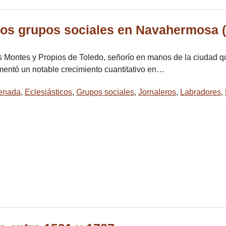
 los grupos sociales en Navahermosa (
Montes y Propios de Toledo, señorío en manos de la ciudad que
mentó un notable crecimiento cuantitativo en…
senada
,
Eclesiásticos
,
Grupos sociales
,
Jornaleros
,
Labradores
,