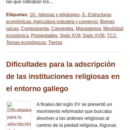
las que cobraban los…
Etiquetas:
10.- Iglesias y religiones
,
3.- Estructuras
económicas. Agricultura industria y comercio
,
Bienes
raíces
,
Compraventa
,
Conventos
,
Monasterios
,
Movilidad
económica
,
Propiedades
,
Siglo XVII
,
Siglo XVIII
,
TC2.
Temas económicos
,
Tierras
Dificultades para la adscripción
de las instituciones religiosas en
el entorno gallego
A finales del siglo XV se presentó un
movimiento reformador que buscaba
devolver a las ordenes religiosas al
camino de la piedad religiosa. Algunas