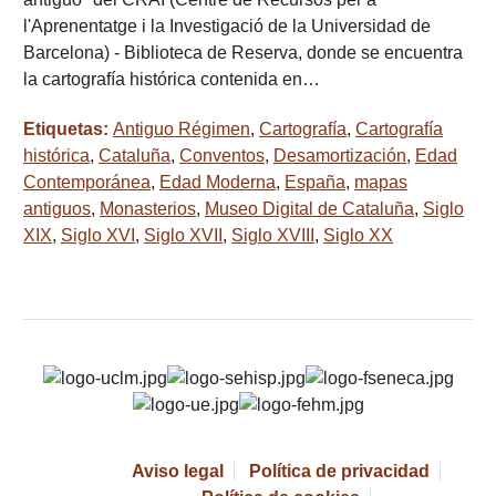
l'Aprenentatge i la Investigació de la Universidad de
Barcelona) - Biblioteca de Reserva, donde se encuentra
la cartografía histórica contenida en…
Etiquetas:
Antiguo Régimen
,
Cartografía
,
Cartografía
histórica
,
Cataluña
,
Conventos
,
Desamortización
,
Edad
Contemporánea
,
Edad Moderna
,
España
,
mapas
antiguos
,
Monasterios
,
Museo Digital de Cataluña
,
Siglo
XIX
,
Siglo XVI
,
Siglo XVII
,
Siglo XVIII
,
Siglo XX
Aviso legal
Política de privacidad