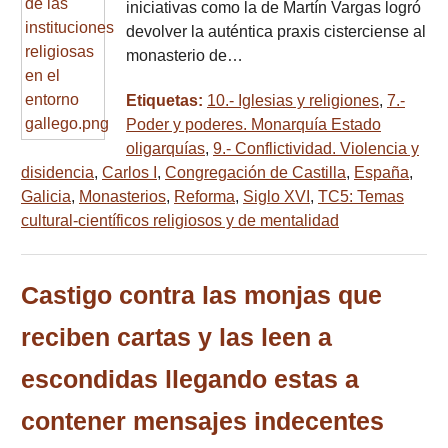
iniciativas como la de Martín Vargas logró
devolver la auténtica praxis cisterciense al
monasterio de…
Etiquetas:
10.- Iglesias y religiones
,
7.-
Poder y poderes. Monarquía Estado
oligarquías
,
9.- Conflictividad. Violencia y
disidencia
,
Carlos I
,
Congregación de Castilla
,
España
,
Galicia
,
Monasterios
,
Reforma
,
Siglo XVI
,
TC5: Temas
cultural-científicos religiosos y de mentalidad
Castigo contra las monjas que
reciben cartas y las leen a
escondidas llegando estas a
contener mensajes indecentes