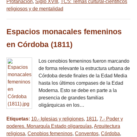
Profanación
,
Siglo XVIII
,
TC5: Temas cultural-científicos
religiosos y de mentalidad
Espacios monacales femeninos
en Córdoba (1811)
Los cenobios femeninos fueron marcando
de forma relevante la estructura urbana de
Córdoba desde finales de la Edad Media
hasta los últimos compases de la Edad
Moderna. Esto se debe en parte a la
presencia de grandes familias
oligárquicas en los…
Etiquetas:
10.- Iglesias y religiones
,
1811
,
7.- Poder y
poderes. Monarquía Estado oligarquías
,
Arquitectura
religiosa
,
Cenobios femeninos
,
Conventos
,
Córdoba
,