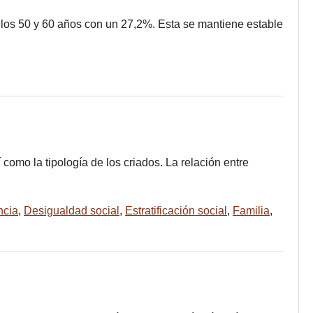
e los 50 y 60 años con un 27,2%. Esta se mantiene estable
 como la tipología de los criados. La relación entre
cia
,
Desigualdad social
,
Estratificación social
,
Familia
,