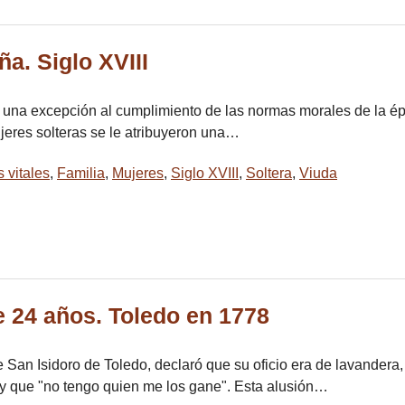
a. Siglo XVIII
ue una excepción al cumplimiento de las normas morales de la ép
mujeres solteras se le atribuyeron una…
s vitales
,
Familia
,
Mujeres
,
Siglo XVIII
,
Soltera
,
Viuda
 24 años. Toledo en 1778
San Isidoro de Toledo, declaró que su oficio era de lavandera, 
 y que "no tengo quien me los gane". Esta alusión…