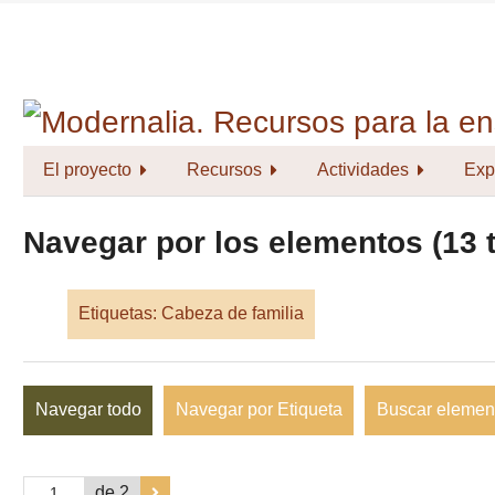
Saltar
al
contenido
principal
El proyecto
Recursos
Actividades
Exp
Navegar por los elementos (13 t
Etiquetas: Cabeza de familia
Navegar todo
Navegar por Etiqueta
Buscar elemen
de 2