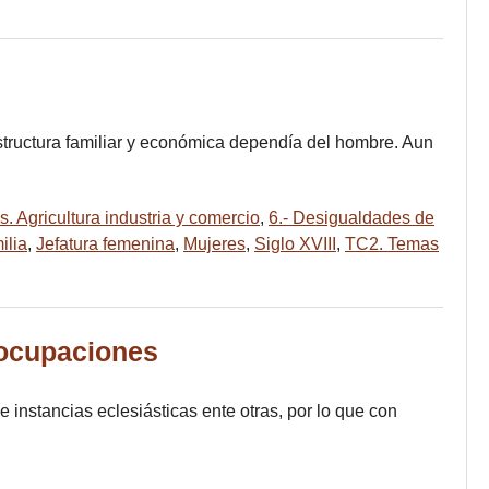
structura familiar y económica dependía del hombre. Aun
. Agricultura industria y comercio
,
6.- Desigualdades de
ilia
,
Jefatura femenina
,
Mujeres
,
Siglo XVIII
,
TC2. Temas
–ocupaciones
e instancias eclesiásticas ente otras, por lo que con