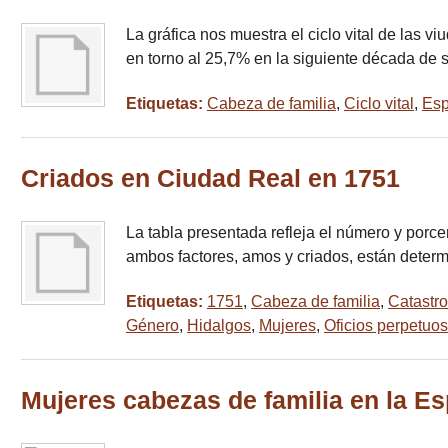
La gráfica nos muestra el ciclo vital de las 
en torno al 25,7% en la siguiente década de s
Etiquetas:
Cabeza de familia
,
Ciclo vital
,
Esp
Criados en Ciudad Real en 1751
La tabla presentada refleja el número y porcen
ambos factores, amos y criados, están deter
Etiquetas:
1751
,
Cabeza de familia
,
Catastr
Género
,
Hidalgos
,
Mujeres
,
Oficios perpetuos
Mujeres cabezas de familia en la Es