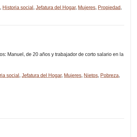
,
Historia social
,
Jefatura del Hogar
,
Mujeres
,
Propiedad
,
os: Manuel, de 20 años y trabajador de corto salario en la
ria social
,
Jefatura del Hogar
,
Mujeres
,
Nietos
,
Pobreza
,