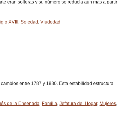
rte eran solteras y su número se reducía aún más a partir
iglo XVIII
,
Soledad
,
Viudedad
 cambios entre 1787 y 1880. Esta estabilidad estructural
ués de la Ensenada
,
Familia
,
Jefatura del Hogar
,
Mujeres
,