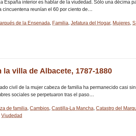
la España interior es hablar de la viudedad. Sólo una décima pa
a cincuentena reunían el 60 por ciento de…
Marqués de la Ensenada
,
Familia
,
Jefatura del Hogar
,
Mujeres
,
S
 la villa de Albacete, 1787-1880
ado civil de la mujer cabeza de familia ha permanecido casi sin
mbres sociales se perpetuaron tras el paso…
a de familia
,
Cambios
,
Castilla-La Mancha
,
Catastro del Marq
,
Viudedad