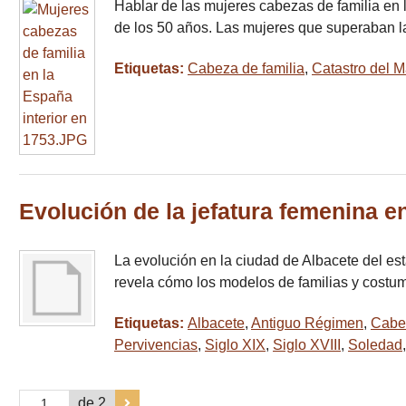
Hablar de las mujeres cabezas de familia en 
de los 50 años. Las mujeres que superaban l
Etiquetas:
Cabeza de familia
,
Catastro del 
Evolución de la jefatura femenina en
La evolución en la ciudad de Albacete del est
revela cómo los modelos de familias y costu
Etiquetas:
Albacete
,
Antiguo Régimen
,
Cabez
Pervivencias
,
Siglo XIX
,
Siglo XVIII
,
Soledad
de 2