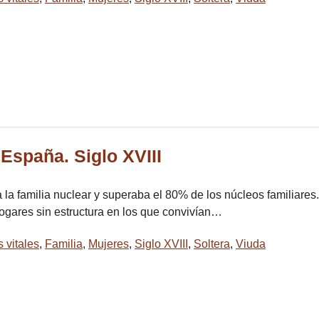
España. Siglo XVIII
la familia nuclear y superaba el 80% de los núcleos familiares.
ogares sin estructura en los que convivían…
s vitales
,
Familia
,
Mujeres
,
Siglo XVIII
,
Soltera
,
Viuda