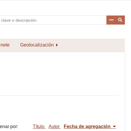
nete
Geolocalización
enar por:
Título
Autor
Fecha de agregación