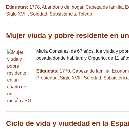
Etiquetas:
1778
,
Abandono del hogar
,
Cabeza de familia
,
E
Siglo XVIII
,
Soledad
,
Subsistencia
,
Toledo
Mujer viuda y pobre residente en u
María González, de 67 años, fue viuda y pobre
posada donde habitan; y Gregorio, de 11 año
Etiquetas:
1770
,
Cabeza de familia
,
Economía
Propiedad
,
Siglo XVIII
,
Soledad
,
Subsistenci
Ciclo de vida y viudedad en la Españ