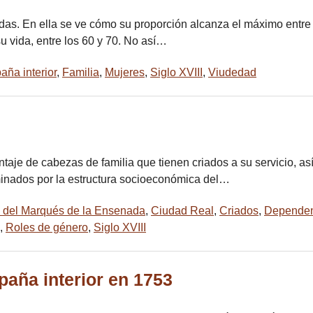
viudas. En ella se ve cómo su proporción alcanza el máximo entr
u vida, entre los 60 y 70. No así…
aña interior
,
Familia
,
Mujeres
,
Siglo XVIII
,
Viudedad
taje de cabezas de familia que tienen criados a su servicio, así
minados por la estructura socioeconómica del…
o del Marqués de la Ensenada
,
Ciudad Real
,
Criados
,
Dependen
,
Roles de género
,
Siglo XVIII
paña interior en 1753