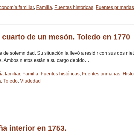
conomía familiar
,
Familia
,
Fuentes históricas
,
Fuentes primarias
n cuarto de un mesón. Toledo en 1770
 de solemnidad. Su situación la llevó a residir con sus dos niet
s. Ambos nietos están a su cargo debido…
 familiar
,
Familia
,
Fuentes históricas
,
Fuentes primarias
,
Histo
a
,
Toledo
,
Viudedad
a interior en 1753.