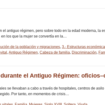
 el antiguo régimen, pero sobre todo en la edad moderna, la e
s en los que la mujer se convertía en la…
lución de la población y migraciones
,
3.- Estructuras económicas
vital
,
Antiguo Régimen
,
Cabeza de familia
,
Discriminación
,
Fam
 durante el Antiguo Régimen: oficios
les se llevaban a cabo a través de hospitales, centros de asilo 
tegido. Por tanto, en momentos de crisis…
s vitales
,
Familia
,
Mujeres
,
Siglo XVIII
,
Soltera
,
Viuda