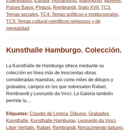
Estereotipos
,
Europa
,
Humanismo
,
Matrimonio
,
Mujeres
,
Países Bajos
,
Pintura
,
Rembrandt
,
Siglo XVII
,
TC3.
Temas sociales
,
TC4: Temas políticos e institucionales
,
TC5: Temas cultural-científicos religiosos y de
mentalidad
Kunsthalle Hamburgo. Colección.
La Kunsthalle de Hamburgo ofrece mediante su
colección en línea más de trescientas obras
consideradas maestras, así como miles de dibujos y
grabados, campos en los que sobresalen Rafael,
Rembrandt y Leonardo da Vinci. La Galería también
permite la…
Etiquetas:
Claudio de Lorena
,
Dibujos
,
Grabados
,
Kunsthalle
,
Kunsthalle Hamburgo
,
Leonardo da Vinci
,
Liber Veritatis
,
Rafael
,
Rembrandt
,
Renacimiento italiano
,