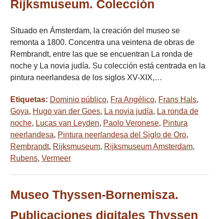
Rijksmuseum. Colección
Situado en Ámsterdam, la creación del museo se
remonta a 1800. Concentra una veintena de obras de
Rembrandt, entre las que se encuentran La ronda de
noche y La novia judía. Su colección está centrada en la
pintura neerlandesa de los siglos XV-XIX,…
Etiquetas:
Dominio público
,
Fra Angélico
,
Frans Hals
,
Goya
,
Hugo van der Goes
,
La novia judía
,
La ronda de
noche
,
Lucas van Leyden
,
Paolo Veronese
,
Pintura
neerlandesa
,
Pintura neerlandesa del Siglo de Oro
,
Rembrandt
,
Rijksmuseum
,
Rijksmuseum Amsterdam
,
Rubens
,
Vermeer
Museo Thyssen-Bornemisza.
Publicaciones digitales Thyssen