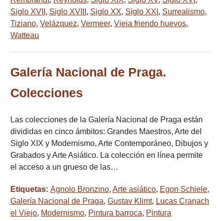
Siglo XVII
,
Siglo XVIII
,
Siglo XX
,
Siglo XXI
,
Surrealismo
,
Tiziano
,
Velázquez
,
Vermeer
,
Vieja friendo huevos
,
Watteau
Galería Nacional de Praga.
Colecciones
Las colecciones de la Galería Nacional de Praga están
divididas en cinco ámbitos: Grandes Maestros, Arte del
Siglo XIX y Modernismo, Arte Contemporáneo, Dibujos y
Grabados y Arte Asiático. La colección en línea permite
el acceso a un grueso de las…
Etiquetas:
Agnolo Bronzino
,
Arte asiático
,
Egon Schiele
,
Galería Nacional de Praga
,
Gustav Klimt
,
Lucas Cranach
el Viejo
,
Modernismo
,
Pintura barroca
,
Pintura