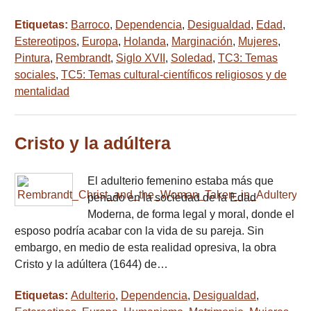
Etiquetas:
Barroco
,
Dependencia
,
Desigualdad
,
Edad
,
Estereotipos
,
Europa
,
Holanda
,
Marginación
,
Mujeres
,
Pintura
,
Rembrandt
,
Siglo XVII
,
Soledad
,
TC3: Temas
sociales
,
TC5: Temas cultural-científicos religiosos y de
mentalidad
Cristo y la adúltera
El adulterio femenino estaba más que
penado en la sociedad de la Edad
Moderna, de forma legal y moral, donde el
esposo podría acabar con la vida de su pareja. Sin
embargo, en medio de esta realidad opresiva, la obra
Cristo y la adúltera (1644) de…
Etiquetas:
Adulterio
,
Dependencia
,
Desigualdad
,