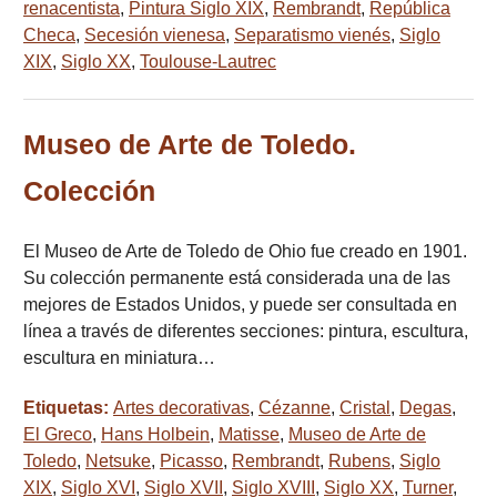
renacentista
,
Pintura Siglo XIX
,
Rembrandt
,
República
Checa
,
Secesión vienesa
,
Separatismo vienés
,
Siglo
XIX
,
Siglo XX
,
Toulouse-Lautrec
Museo de Arte de Toledo.
Colección
El Museo de Arte de Toledo de Ohio fue creado en 1901.
Su colección permanente está considerada una de las
mejores de Estados Unidos, y puede ser consultada en
línea a través de diferentes secciones: pintura, escultura,
escultura en miniatura…
Etiquetas:
Artes decorativas
,
Cézanne
,
Cristal
,
Degas
,
El Greco
,
Hans Holbein
,
Matisse
,
Museo de Arte de
Toledo
,
Netsuke
,
Picasso
,
Rembrandt
,
Rubens
,
Siglo
XIX
,
Siglo XVI
,
Siglo XVII
,
Siglo XVIII
,
Siglo XX
,
Turner
,