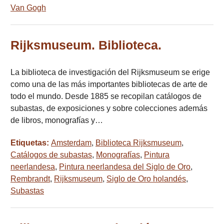
Van Gogh
Rijksmuseum. Biblioteca.
La biblioteca de investigación del Rijksmuseum se erige
como una de las más importantes bibliotecas de arte de
todo el mundo. Desde 1885 se recopilan catálogos de
subastas, de exposiciones y sobre colecciones además
de libros, monografías y…
Etiquetas:
Amsterdam
,
Biblioteca Rijksmuseum
,
Catálogos de subastas
,
Monografías
,
Pintura
neerlandesa
,
Pintura neerlandesa del Siglo de Oro
,
Rembrandt
,
Rijksmuseum
,
Siglo de Oro holandés
,
Subastas