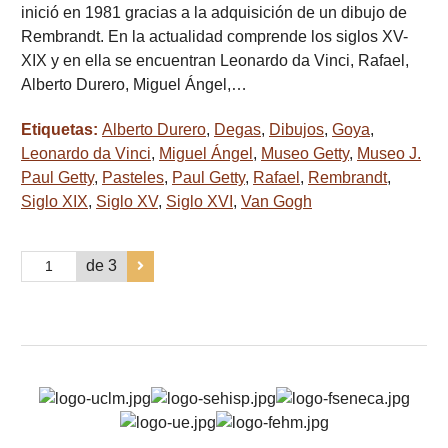
inició en 1981 gracias a la adquisición de un dibujo de
Rembrandt. En la actualidad comprende los siglos XV-
XIX y en ella se encuentran Leonardo da Vinci, Rafael,
Alberto Durero, Miguel Ángel,…
Etiquetas:
Alberto Durero
,
Degas
,
Dibujos
,
Goya
,
Leonardo da Vinci
,
Miguel Ángel
,
Museo Getty
,
Museo J.
Paul Getty
,
Pasteles
,
Paul Getty
,
Rafael
,
Rembrandt
,
Siglo XIX
,
Siglo XV
,
Siglo XVI
,
Van Gogh
de 3