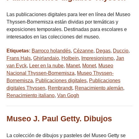
Las publicaciones digitales para leer en línea del Museo
Thyssen-Bornemisza están dividas por temáticas y
exposiciones temporales. Destinadas para escolares e
interesados en las colecciones del museo.
Etiquetas:
Barroco holandés
,
Cézanne
,
Degas
,
Duccio
,
Frans Hals
,
Ghirlandaio
,
Holbein
,
Impresionismo
,
Jan
van Eyck
,
Leer en la nube
,
Manet
,
Monet
,
Museo
Nacional Thyssen-Bornemisza
,
Museo Thyssen-
Bornemisza
,
Publicaciones digitales
,
Publicaciones
digitales Thyssen
,
Rembrandt
,
Renacimiento alemán
,
Renacimiento italiano
,
Van Gogh
Museo J. Paul Getty. Dibujos
La colección de dibujos y pasteles del Museo Getty se