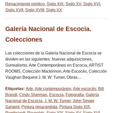
Renacimiento nórdico
,
Siglo XIX
,
Siglo XV
,
Siglo XVI
,
Siglo XVII
,
Siglo XVIII
,
Siglo XX
Galería Nacional de Escocia.
Colecciones
Las colecciones de la Galería Nacional de Escocia se
dividen en las siguientes: Nuevas adquisiciones,
Surrealismo, Arte Contemporáneo en Escocia, ARTIST
ROOMS, Colección Mackinnon, Arte Escocés, Colección
Vaughan Bequest J. M. W. Turner, Obras…
Etiquetas:
Arte
,
Arte contemporáneo
,
Arte escocés
,
Bill
Brandt
,
Cindy Sherman
,
Escocia
,
Fotografía
,
Galería
Nacional de Escocia
,
J. M. W. Turner
,
John Singer
Sargent
,
Pintura renacentista
,
Pintura Siglo XIX
,
Rembrandt
,
Reynolds
,
Siglo XIX
,
Siglo XV
,
Siglo XVI
,