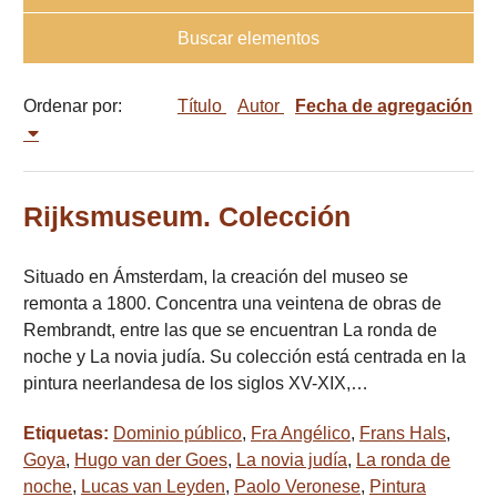
Buscar elementos
Ordenar por:
Título
Autor
Fecha de agregación
Rijksmuseum. Colección
Situado en Ámsterdam, la creación del museo se
remonta a 1800. Concentra una veintena de obras de
Rembrandt, entre las que se encuentran La ronda de
noche y La novia judía. Su colección está centrada en la
pintura neerlandesa de los siglos XV-XIX,…
Etiquetas:
Dominio público
,
Fra Angélico
,
Frans Hals
,
Goya
,
Hugo van der Goes
,
La novia judía
,
La ronda de
noche
,
Lucas van Leyden
,
Paolo Veronese
,
Pintura