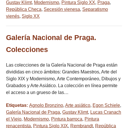
Gustav Klimt
,
Modernismo
,
Pintura Siglo XX
,
Praga
,
República Checa
,
Secesión vienesa
,
Separatismo
vienés
,
Siglo XX
Galería Nacional de Praga.
Colecciones
Las colecciones de la Galería Nacional de Praga están
divididas en cinco ámbitos: Grandes Maestros, Arte del
Siglo XIX y Modernismo, Arte Contemporáneo, Dibujos y
Grabados y Arte Asiático. La colección en línea permite
el acceso a un grueso de las…
Etiquetas:
Agnolo Bronzino
,
Arte asiático
,
Egon Schiele
,
Galería Nacional de Praga
,
Gustav Klimt
,
Lucas Cranach
el Viejo
,
Modernismo
,
Pintura barroca
,
Pintura
renacentista
,
Pintura Siglo XIX
,
Rembrandt
,
República