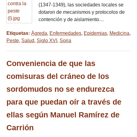
(1347-1349), las sociedades locales se
dotaron de mecanismos y protocolos de
contención y de aislamiento…
Etiquetas:
Ágreda
,
Enfermedades
,
Epidemias
,
Medicina
,
Peste
,
Salud
,
Siglo XVI
,
Soria
Conveniencia de que las
comisuras del cráneo de los
sordomudos no se endurezca
para que puedan oír a través de
ellas según Manuel Ramírez de
Carrión