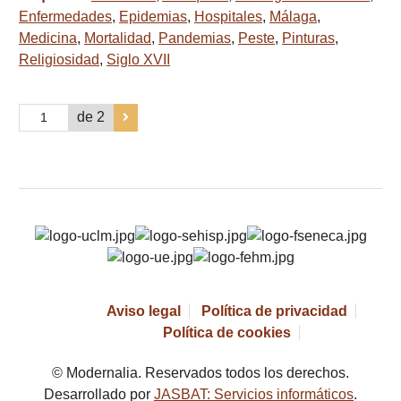
Enfermedades
,
Epidemias
,
Hospitales
,
Málaga
,
Medicina
,
Mortalidad
,
Pandemias
,
Peste
,
Pinturas
,
Religiosidad
,
Siglo XVII
de 2
Aviso legal
Política de privacidad
Política de cookies
© Modernalia. Reservados todos los derechos.
Desarrollado por
JASBAT: Servicios informáticos
.