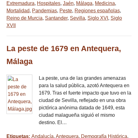
Extremadura
,
Hospitales
,
Jaén
,
Málaga
,
Medicina
,
Mortalidad
,
Pandemias
,
Peste
,
Regiones españolas
,
Reino de Murcia
,
Santander
,
Sevilla
,
Siglo XVI
,
Siglo
XVII
La peste de 1679 en Antequera,
Málaga
La peste, una de las grandes amenazas
para la salud pública, azotó Antequera en
1679. Tras el fuerte impacto que tuvo en la
ciudad de Sevilla, reflejado en una obra
pictórica anónima datada de 1649, esta
ciudad malagueña siguió el mismo
destino. El…
Etiquetas:
Andalucía
,
Antequera
,
Demografía Histórica
,