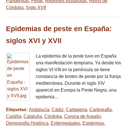
Pandemias
,
Peste
,
Regiones españolas
,
Reino de
Córdoba
,
Siglo XVII
Epidemias de peste en España:
siglos XVI y XVII
La epidemia de la peste tuvo en España
una manifestación temprana. Ya desde los
siglos VI-VIII en la península se tiene
constancia de brotes de peste por la franja
mediterránea. Durante el siglo XIV
apareció en Europa la Peste Negra, una
epidemia…
Etiquetas:
Andalucía
,
Cádiz
,
Cartagena
,
Cartografía
,
Castilla
,
Cataluña
,
Córdoba
,
Corona de Aragón
,
Demografía Histórica
,
Enfermedades
,
Epidemias
,