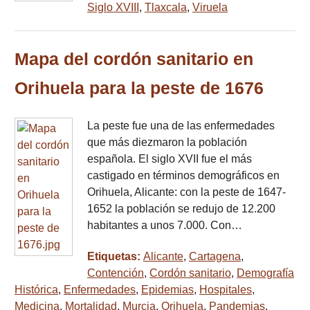
Siglo XVIII
,
Tlaxcala
,
Viruela
Mapa del cordón sanitario en
Orihuela para la peste de 1676
La peste fue una de las enfermedades
que más diezmaron la población
española. El siglo XVII fue el más
castigado en términos demográficos en
Orihuela, Alicante: con la peste de 1647-
1652 la población se redujo de 12.200
habitantes a unos 7.000. Con…
Etiquetas:
Alicante
,
Cartagena
,
Contención
,
Cordón sanitario
,
Demografía
Histórica
,
Enfermedades
,
Epidemias
,
Hospitales
,
Medicina
,
Mortalidad
,
Murcia
,
Orihuela
,
Pandemias
,