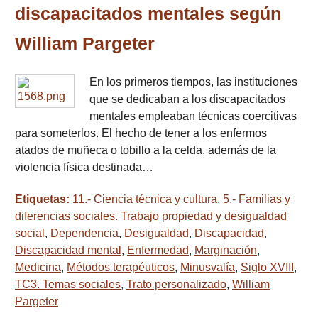
discapacitados mentales según
William Pargeter
En los primeros tiempos, las instituciones
que se dedicaban a los discapacitados
mentales empleaban técnicas coercitivas
para someterlos. El hecho de tener a los enfermos
atados de muñeca o tobillo a la celda, además de la
violencia física destinada…
Etiquetas:
11.- Ciencia técnica y cultura
,
5.- Familias y
diferencias sociales. Trabajo propiedad y desigualdad
social
,
Dependencia
,
Desigualdad
,
Discapacidad
,
Discapacidad mental
,
Enfermedad
,
Marginación
,
Medicina
,
Métodos terapéuticos
,
Minusvalía
,
Siglo XVIII
,
TC3. Temas sociales
,
Trato personalizado
,
William
Pargeter