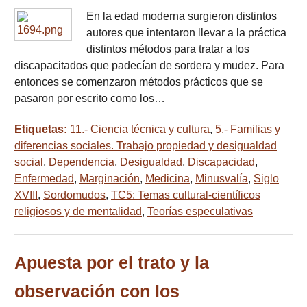
En la edad moderna surgieron distintos
autores que intentaron llevar a la práctica
distintos métodos para tratar a los
discapacitados que padecían de sordera y mudez. Para
entonces se comenzaron métodos prácticos que se
pasaron por escrito como los…
Etiquetas:
11.- Ciencia técnica y cultura
,
5.- Familias y
diferencias sociales. Trabajo propiedad y desigualdad
social
,
Dependencia
,
Desigualdad
,
Discapacidad
,
Enfermedad
,
Marginación
,
Medicina
,
Minusvalía
,
Siglo
XVIII
,
Sordomudos
,
TC5: Temas cultural-científicos
religiosos y de mentalidad
,
Teorías especulativas
Apuesta por el trato y la
observación con los