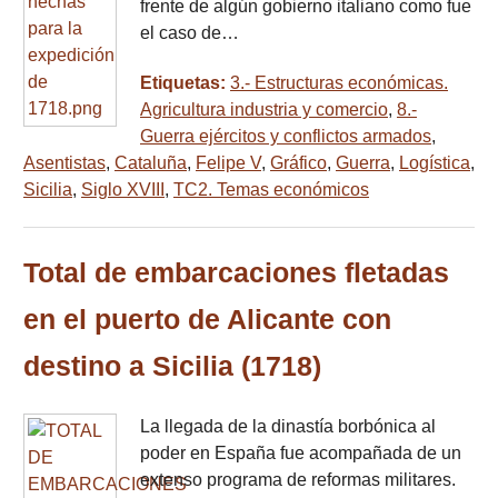
frente de algún gobierno italiano como fue
el caso de…
Etiquetas:
3.- Estructuras económicas.
Agricultura industria y comercio
,
8.-
Guerra ejércitos y conflictos armados
,
Asentistas
,
Cataluña
,
Felipe V
,
Gráfico
,
Guerra
,
Logística
,
Sicilia
,
Siglo XVIII
,
TC2. Temas económicos
Total de embarcaciones fletadas
en el puerto de Alicante con
destino a Sicilia (1718)
La llegada de la dinastía borbónica al
poder en España fue acompañada de un
extenso programa de reformas militares.