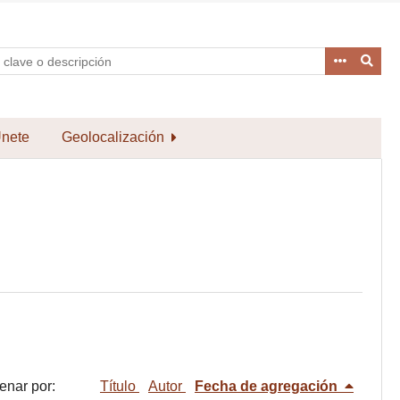
nete
Geolocalización
enar por:
Título
Autor
Fecha de agregación