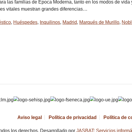
para las familias de Época Moderna, tanto en los modos de vida
nes vitales muestran grandes diferencias…
stico
,
Huéspedes
,
Inquilinos
,
Madrid
,
Marqués de Murillo
,
Nobl
Aviso legal
Política de privacidad
Política de 
odos los derechos. Desarrollado por
JASBAT: Servicios informá