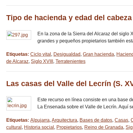
Tipo de hacienda y edad del cabeza 
En la zona de la Sierra del Alcaraz del siglo
grandes y pequeños propietarios también esta
Etiquetas:
Ciclo vital
,
Desigualdad
,
Gran hacienda
,
Hacien
de Alcaraz
,
Siglo XVIII
,
Terratenientes
Las casas del Valle del Lecrín (S. XV
Este recurso en línea consiste en una base d
La Ensenada sobre el Valle de Lecrín. Aquí s
Etiquetas:
Alpujarra
,
Arquitectura
,
Bases de datos
,
Casas
,
C
cultural
,
Historia social
,
Propietarios
,
Reino de Granada
,
Sig