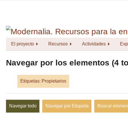
Saltar
al
contenido
principal
El proyecto
Recursos
Actividades
Exp
Navegar por los elementos (4 to
Etiquetas: Propietarios
Navegar todo
Navegar por Etiqueta
Buscar elemen