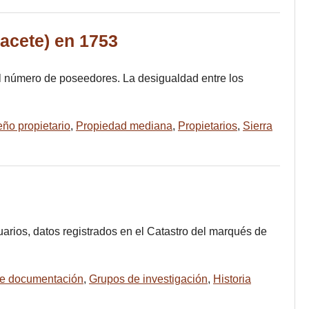
bacete) en 1753
 el número de poseedores. La desigualdad entre los
ño propietario
,
Propiedad mediana
,
Propietarios
,
Sierra
arios, datos registrados en el Catastro del marqués de
de documentación
,
Grupos de investigación
,
Historia