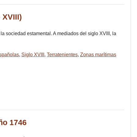
 XVIII)
 la sociedad estamental. A mediados del siglo XVIII, la
spañolas
,
Siglo XVIII
,
Terratenientes
,
Zonas marítimas
año 1746