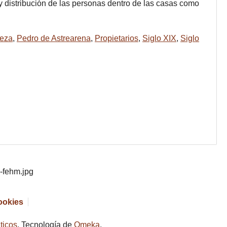
 y distribución de las personas dentro de las casas como
eza
,
Pedro de Astrearena
,
Propietarios
,
Siglo XIX
,
Siglo
cookies
ticos
. Tecnología de
Omeka
.