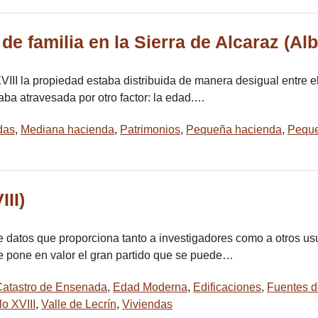
de familia en la Sierra de Alcaraz (Al
 XVIII la propiedad estaba distribuida de manera desigual entre
ba atravesada por otro factor: la edad.…
das
,
Mediana hacienda
,
Patrimonios
,
Pequeña hacienda
,
Peque
III)
e datos que proporciona tanto a investigadores como a otros usu
e pone en valor el gran partido que se puede…
atastro de Ensenada
,
Edad Moderna
,
Edificaciones
,
Fuentes 
lo XVIII
,
Valle de Lecrín
,
Viviendas