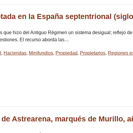
otada en la España septentrional (siglo
res que hizo del Antiguo Régimen un sistema desigual; reflejo de
estiones. El recurso aborda las…
l
,
Haciendas
,
Minifundios
,
Propiedad
,
Propietarios
,
Regiones e
 de Astrearena, marqués de Murillo, 