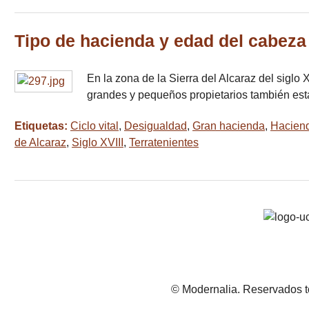
Tipo de hacienda y edad del cabeza 
En la zona de la Sierra del Alcaraz del siglo
grandes y pequeños propietarios también esta
Etiquetas:
Ciclo vital
,
Desigualdad
,
Gran hacienda
,
Hacien
de Alcaraz
,
Siglo XVIII
,
Terratenientes
© Modernalia. Reservados t