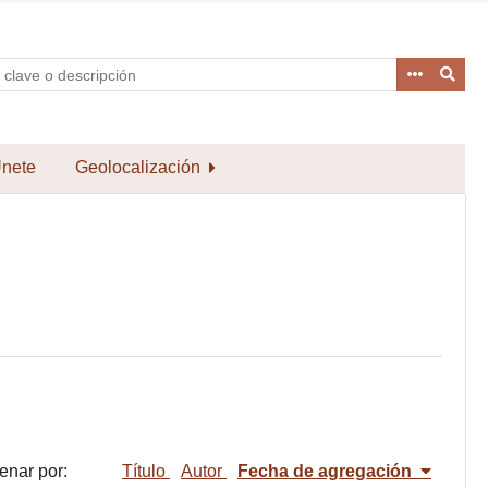
nete
Geolocalización
enar por:
Título
Autor
Fecha de agregación