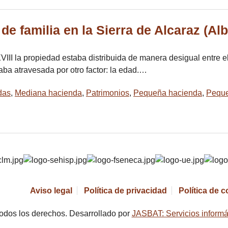
de familia en la Sierra de Alcaraz (Al
 XVIII la propiedad estaba distribuida de manera desigual entre
ba atravesada por otro factor: la edad.…
das
,
Mediana hacienda
,
Patrimonios
,
Pequeña hacienda
,
Peque
Aviso legal
Política de privacidad
Política de 
odos los derechos. Desarrollado por
JASBAT: Servicios informá