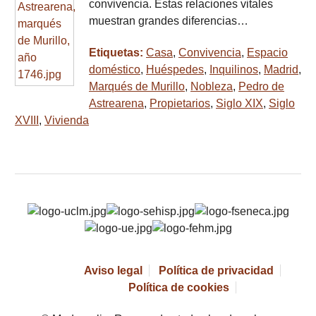
convivencia. Estas relaciones vitales
muestran grandes diferencias…
Etiquetas:
Casa
,
Convivencia
,
Espacio
doméstico
,
Huéspedes
,
Inquilinos
,
Madrid
,
Marqués de Murillo
,
Nobleza
,
Pedro de
Astrearena
,
Propietarios
,
Siglo XIX
,
Siglo
XVIII
,
Vivienda
Aviso legal
Política de privacidad
Política de cookies