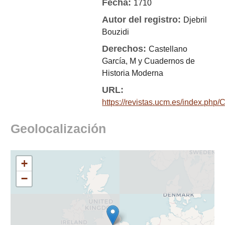
Fecha:
1710
Autor del registro:
Djebril
Bouzidi
Derechos:
Castellano
García, M y Cuadernos de
Historia Moderna
URL:
https://revistas.ucm.es/index.ph
Geolocalización
+
−