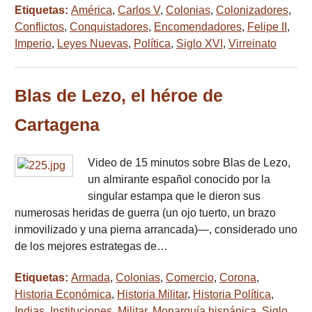
Etiquetas:
América
,
Carlos V
,
Colonias
,
Colonizadores
,
Conflictos
,
Conquistadores
,
Encomendadores
,
Felipe II
,
Imperio
,
Leyes Nuevas
,
Política
,
Siglo XVI
,
Virreinato
Blas de Lezo, el héroe de
Cartagena
Video de 15 minutos sobre Blas de Lezo,
un almirante español conocido por la
singular estampa que le dieron sus
numerosas heridas de guerra (un ojo tuerto, un brazo
inmovilizado y una pierna arrancada)—, considerado uno
de los mejores estrategas de…
Etiquetas:
Armada
,
Colonias
,
Comercio
,
Corona
,
Historia Económica
,
Historia Militar
,
Historia Política
,
Indias
,
Instituciones
,
Militar
,
Monarquía hispánica
,
Siglo