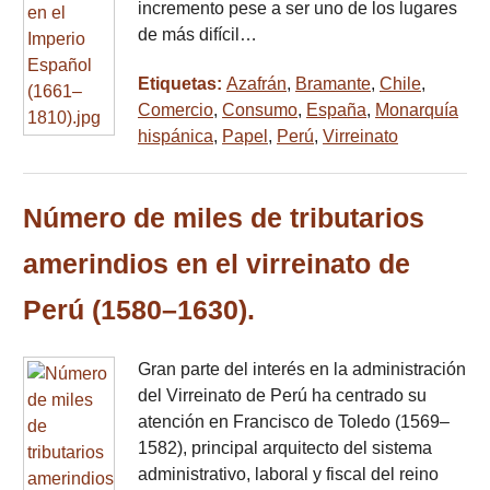
incremento pese a ser uno de los lugares
de más difícil…
Etiquetas:
Azafrán
,
Bramante
,
Chile
,
Comercio
,
Consumo
,
España
,
Monarquía
hispánica
,
Papel
,
Perú
,
Virreinato
Número de miles de tributarios
amerindios en el virreinato de
Perú (1580–1630).
Gran parte del interés en la administración
del Virreinato de Perú ha centrado su
atención en Francisco de Toledo (1569–
1582), principal arquitecto del sistema
administrativo, laboral y fiscal del reino