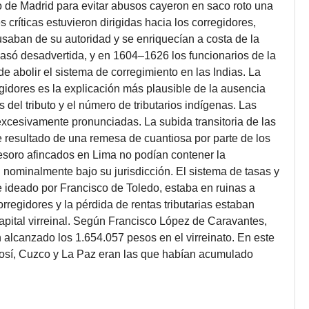
no de Madrid para evitar abusos cayeron en saco roto una
 críticas estuvieron dirigidas hacia los corregidores,
saban de su autoridad y se enriquecían a costa de la
asó desadvertida, y en 1604–1626 los funcionarios de la
e abolir el sistema de corregimiento en las Indias. La
gidores es la explicación más plausible de la ausencia
s del tributo y el número de tributarios indígenas. Las
excesivamente pronunciadas. La subida transitoria de las
 resultado de una remesa de cuantiosa por parte de los
 tesoro afincados en Lima no podían contener la
nominalmente bajo su jurisdicción. El sistema de tasas y
 ideado por Francisco de Toledo, estaba en ruinas a
rregidores y la pérdida de rentas tributarias estaban
capital virreinal. Según Francisco López de Caravantes,
 alcanzado los 1.654.057 pesos en el virreinato. En este
Potosí, Cuzco y La Paz eran las que habían acumulado