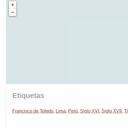
+
−
Etiquetas
Francisco de Toledo
,
Lima
,
Perú
,
Siglo XVI
,
Siglo XVII
,
Tr