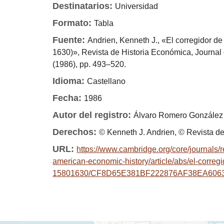
Destinatarios:
Universidad
Formato:
Tabla
Fuente:
Andrien, Kenneth J., «El corregidor de 
1630)», Revista de Historia Económica, Journal 
(1986), pp. 493–520.
Idioma:
Castellano
Fecha:
1986
Autor del registro:
Álvaro Romero González
Derechos:
© Kenneth J. Andrien, © Revista d
URL:
https://www.cambridge.org/core/journals/r
american-economic-history/article/abs/el-corregi
15801630/CF8D65E381BF222876AF38EA606