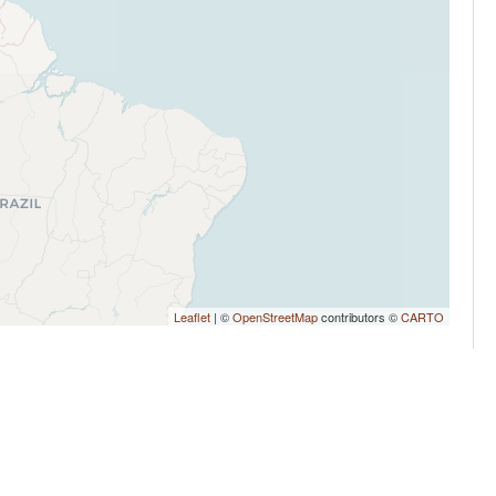
Leaflet
| ©
OpenStreetMap
contributors ©
CARTO