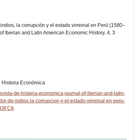
indios, la corrupción y el estado virreinal en Perú (1580–
of Iberian and Latin American Economic History, 4, 3
e Historia Económica
evista-de-historia-economica-journal-of-iberian-and-latin-
dor-de-indios-la-corrupcion-y-el-estado-virreinal-en-peru-
33FC6