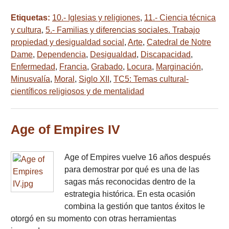
Etiquetas:
10.- Iglesias y religiones
,
11.- Ciencia técnica
y cultura
,
5.- Familias y diferencias sociales. Trabajo
propiedad y desigualdad social
,
Arte
,
Catedral de Notre
Dame
,
Dependencia
,
Desigualdad
,
Discapacidad
,
Enfermedad
,
Francia
,
Grabado
,
Locura
,
Marginación
,
Minusvalía
,
Moral
,
Siglo XII
,
TC5: Temas cultural-
científicos religiosos y de mentalidad
Age of Empires IV
Age of Empires vuelve 16 años después
para demostrar por qué es una de las
sagas más reconocidas dentro de la
estrategia histórica. En esta ocasión
combina la gestión que tantos éxitos le
otorgó en su momento con otras herramientas