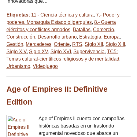
innovadoras que…
Etiquetas:
11.- Ciencia técnica y cultura
,
7.- Poder y
poderes. Monarquía Estado oligarquías
,
8.- Guerra
ejércitos y conflictos armados
,
Batallas
,
Comercio
,
Construcción
,
Desarrollo urbano
,
Estrategia
,
Europa
,
Gestión
,
Mercaderes
,
Oriente
,
RTS
,
Siglo XII
,
Siglo XIII
,
Siglo XIV
,
Siglo XV
,
Siglo XVI
,
Supervivencia
,
TC5:
Temas cultural-científicos religiosos y de mentalidad
,
Urbanismo
,
Videojuego
Age of Empires II: Definitive
Edition
Age of Empires II cuenta con campañas
históricas basadas en un trasfondo
argumental novedoso que abarca un