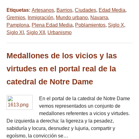
Etiquetas:
Artesanos
,
Barrios
,
Ciudades
,
Edad Media
,
Gremios
,
Inmigración
,
Mundo urbano
,
Navarra
,
Pamplona
,
Plena Edad Media
,
Poblamientos
,
Siglo X
,
Siglo XI
,
Siglo XII
,
Urbanismo
Medallones de los vicios y las
virtudes en el portal real de la
catedral de Notre Dame
En el portal de la catedral de Notre Dame
vemos representados un conjunto de
medallones referentes a vicios y virtudes.
De izquierda a derecha: la ligereza y la pesadez,
sabiduría y locura, desnudez y lujuria, compartir y
egoísmo, la convicción se…