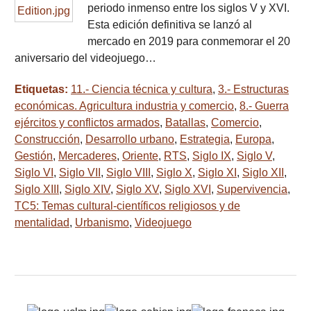
periodo inmenso entre los siglos V y XVI.
Esta edición definitiva se lanzó al
mercado en 2019 para conmemorar el 20
aniversario del videojuego…
Etiquetas:
11.- Ciencia técnica y cultura
,
3.- Estructuras
económicas. Agricultura industria y comercio
,
8.- Guerra
ejércitos y conflictos armados
,
Batallas
,
Comercio
,
Construcción
,
Desarrollo urbano
,
Estrategia
,
Europa
,
Gestión
,
Mercaderes
,
Oriente
,
RTS
,
Siglo IX
,
Siglo V
,
Siglo VI
,
Siglo VII
,
Siglo VIII
,
Siglo X
,
Siglo XI
,
Siglo XII
,
Siglo XIII
,
Siglo XIV
,
Siglo XV
,
Siglo XVI
,
Supervivencia
,
TC5: Temas cultural-científicos religiosos y de
mentalidad
,
Urbanismo
,
Videojuego