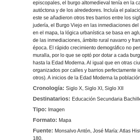
episcopales, el burgo altomedieval tenía en la ca
autóctona y de los alrededores. Incluía el palaci
este se añadieron otros tres barrios entre los sig
judería, el Burgo Viejo en las inmediaciones del
en el mapa, la lógica urbanística se basa en agl
de las inmediaciones, ámbito rural navarro y fr
época. El rápido crecimiento demográfico no permi
muralla, por lo que se optó por dotar a cada bur
hasta la Edad Moderna. Al igual que en otras ci
organizados por calles y barrios perfectamente ide
otros). A inicios de la Edad Moderna la població
Cronología:
Siglo X, Siglo XI, Siglo XII
Destinatarios:
Educación Secundaria
Bachil
Tipo:
Imagen
Formato:
Mapa
Fuente:
Monsalvo Antón, José María: Atlas Hist
180.