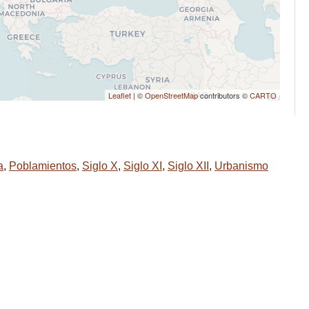
Leaflet
| ©
OpenStreetMap
contributors ©
CARTO
a
,
Poblamientos
,
Siglo X
,
Siglo XI
,
Siglo XII
,
Urbanismo