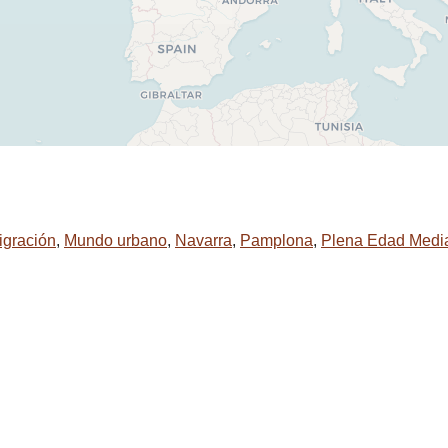
igración
,
Mundo urbano
,
Navarra
,
Pamplona
,
Plena Edad Medi