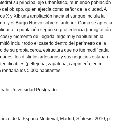
tedral su principal eje urbanístico, reuniendo población
o del obispo, quien ejercía como señor de la ciudad. A
los X y XII: una ampliación hacia el sur que incluía la
 río, y el Burgo Nuevo sobre el anterior. Como se aprecia
utinar a la población según su procedencia (inmigración
ancos) y momento de llegada, algo muy habitual en la
tió incluir todo el caserío dentro del perímetro de la
go de su propia cerca, estructura que no fue modificada
udades, los distintos artesanos y sus negocios estaban
ntificables (pellejería, zapatería, carpintería, entre
n rondaría los 5.000 habitantes.
lerato
Universidad
Postgrado
órico de la España Medieval, Madrid, Síntesis, 2010, p.