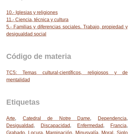
10.- Iglesias y religiones
11.- Ciencia, técnica y cultura
5.- Familias y diferencias sociales. Trabajo, propiedad y
desigualdad social
Código de materia
TC5: Temas cultural-científicos, religiosos y de
mentalidad
Etiquetas
Arte
,
Catedral de Notre Dame
,
Dependencia
,
Desigualdad
,
Discapacidad
,
Enfermedad
,
Francia
,
Grabado
,
Locura
,
Marginación
,
Minusvalía
,
Moral
,
Siglo