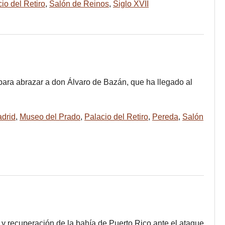
io del Retiro
,
Salón de Reinos
,
Siglo XVII
para abrazar a don Álvaro de Bazán, que ha llegado al
drid
,
Museo del Prado
,
Palacio del Retiro
,
Pereda
,
Salón
y recuperación de la bahía de Puerto Rico ante el ataque