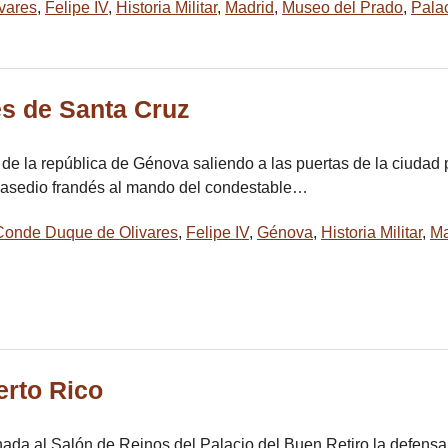
vares
,
Felipe IV
,
Historia Militar
,
Madrid
,
Museo del Prado
,
Palac
és de Santa Cruz
de la república de Génova saliendo a las puertas de la ciudad 
el asedio frandés al mando del condestable…
Conde Duque de Olivares
,
Felipe IV
,
Génova
,
Historia Militar
,
Ma
erto Rico
ada al Salón de Reinos del Palacio del Buen Retiro la defensa 