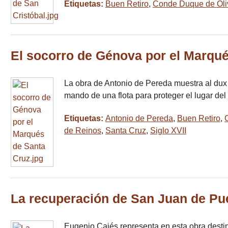
Etiquetas:
Buen Retiro
,
Conde Duque de Oli
El socorro de Génova por el Marqu
La obra de Antonio de Pereda muestra al dux 
mando de una flota para proteger el lugar d
Etiquetas:
Antonio de Pereda
,
Buen Retiro
,
de Reinos
,
Santa Cruz
,
Siglo XVII
La recuperación de San Juan de Pu
Eugenio Cajés representa en esta obra destin