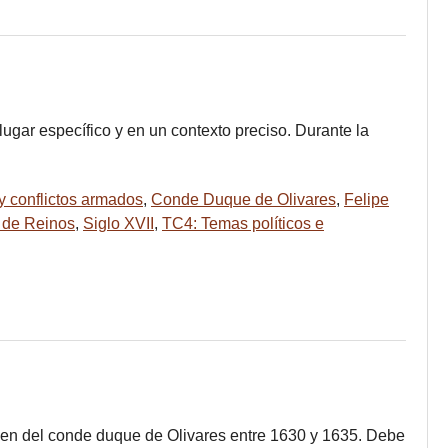
ugar específico y en un contexto preciso. Durante la
 y conflictos armados
,
Conde Duque de Olivares
,
Felipe
 de Reinos
,
Siglo XVII
,
TC4: Temas políticos e
rden del conde duque de Olivares entre 1630 y 1635. Debe