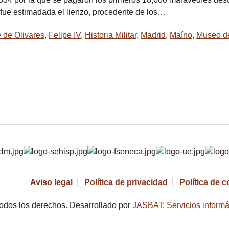
 fue estimadada el lienzo, procedente de los…
de Olivares
,
Felipe IV
,
Historia Militar
,
Madrid
,
Maíno
,
Museo d
Aviso legal
Política de privacidad
Política de 
odos los derechos. Desarrollado por
JASBAT: Servicios informá