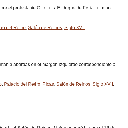
por el protestante Otto Luis. El duque de Feria culminó
io del Retiro
,
Salón de Reinos
,
Siglo XVII
entan alabardas en el margen izquierdo correspondiente a
o
,
Palacio del Retiro
,
Picas
,
Salón de Reinos
,
Siglo XVII
,
inada al Salón de Reinos. Maíno entregó la obra el 16 de