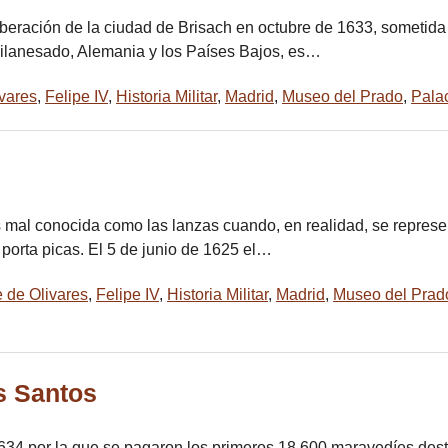
beración de la ciudad de Brisach en octubre de 1633, sometida 
Milanesado, Alemania y los Países Bajos, es…
vares
,
Felipe IV
,
Historia Militar
,
Madrid
,
Museo del Prado
,
Palac
s mal conocida como las lanzas cuando, en realidad, se repres
 porta picas. El 5 de junio de 1625 el…
de Olivares
,
Felipe IV
,
Historia Militar
,
Madrid
,
Museo del Prad
s Santos
1634 por la que se pagaron los primeros 18,600 maravedíes dest