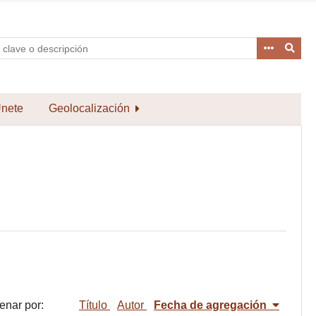
nete
Geolocalización
enar por:
Título
Autor
Fecha de agregación