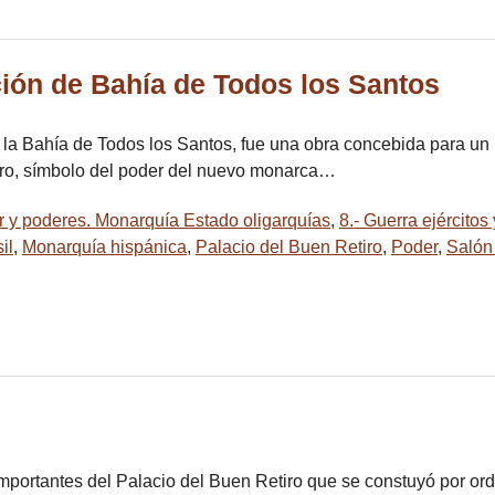
ción de Bahía de Todos los Santos
 la Bahía de Todos los Santos, fue una obra concebida para un l
iro, símbolo del poder del nuevo monarca…
r y poderes. Monarquía Estado oligarquías
,
8.- Guerra ejércitos
il
,
Monarquía hispánica
,
Palacio del Buen Retiro
,
Poder
,
Salón
importantes del Palacio del Buen Retiro que se constuyó por o