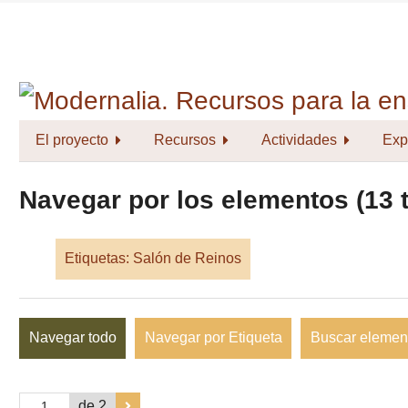
Saltar
al
contenido
principal
El proyecto
Recursos
Actividades
Exp
Navegar por los elementos (13 t
Etiquetas: Salón de Reinos
Navegar todo
Navegar por Etiqueta
Buscar elemen
de 2