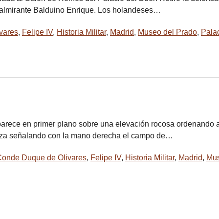
 almirante Balduino Enrique. Los holandeses…
vares
,
Felipe IV
,
Historia Militar
,
Madrid
,
Museo del Prado
,
Palac
parece en primer plano sobre una elevación rocosa ordenando a
anza señalando con la mano derecha el campo de…
Conde Duque de Olivares
,
Felipe IV
,
Historia Militar
,
Madrid
,
Mus