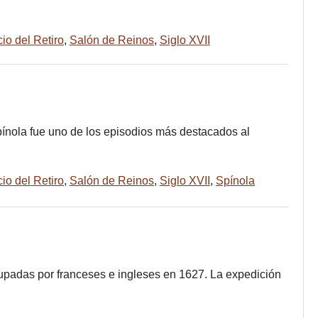
io del Retiro
,
Salón de Reinos
,
Siglo XVII
ínola fue uno de los episodios más destacados al
io del Retiro
,
Salón de Reinos
,
Siglo XVII
,
Spínola
cupadas por franceses e ingleses en 1627. La expedición