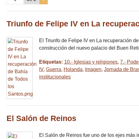
Triunfo de Felipe IV en La recupera
El Triunfo de Felipe IV en La recuperación de
construcción del nuevo palacio del Buen Ret
Etiquetas:
10.- Iglesias y religiones
,
7.- Pode
IV
,
Guerra
,
Holanda
,
Imagen
,
Jornada de Bras
institucionales
El Salón de Reinos
El Salón de Reinos fue uno de los ejes más 