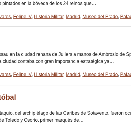
s pintados en la bóveda de los 24 reinos que…
vares
,
Felipe IV
,
Historia Militar
,
Madrid
,
Museo del Prado
,
Palac
assau en la ciudad renana de Juliers a manos de Ambrosio de Sp
La ciudad contaba con gran importancia estratégica ya…
vares
,
Felipe IV
,
Historia Militar
,
Madrid
,
Museo del Prado
,
Palac
tóbal
taquio, del archipiélago de las Caribes de Sotavento, fueron o
de Toledo y Osorio, primer marqués de…