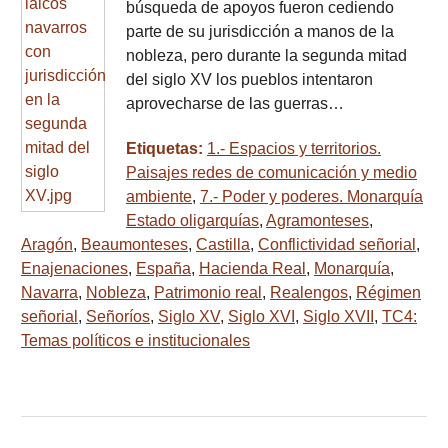
búsqueda de apoyos fueron cediendo
parte de su jurisdicción a manos de la
nobleza, pero durante la segunda mitad
del siglo XV los pueblos intentaron
aprovecharse de las guerras…
Etiquetas:
1.- Espacios y territorios.
Paisajes redes de comunicación y medio
ambiente
,
7.- Poder y poderes. Monarquía
Estado oligarquías
,
Agramonteses
,
Aragón
,
Beaumonteses
,
Castilla
,
Conflictividad señorial
,
Enajenaciones
,
España
,
Hacienda Real
,
Monarquía
,
Navarra
,
Nobleza
,
Patrimonio real
,
Realengos
,
Régimen
señorial
,
Señoríos
,
Siglo XV
,
Siglo XVI
,
Siglo XVII
,
TC4:
Temas políticos e institucionales