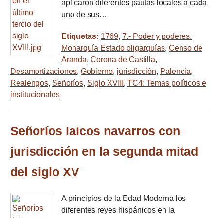
aplicaron diferentes pautas locales a cada
uno de sus…
Etiquetas:
1769
,
7.- Poder y poderes.
Monarquía Estado oligarquías
,
Censo de
Aranda
,
Corona de Castilla
,
Desamortizaciones
,
Gobierno
,
jurisdicción
,
Palencia
,
Realengos
,
Señoríos
,
Siglo XVIII
,
TC4: Temas políticos e
institucionales
Señoríos laicos navarros con
jurisdicción en la segunda mitad
del siglo XV
A principios de la Edad Moderna los
diferentes reyes hispánicos en la