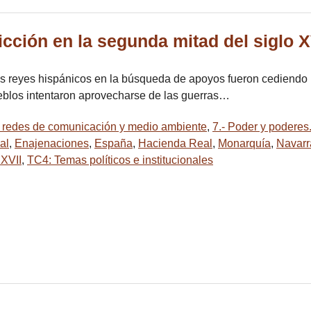
icción en la segunda mitad del siglo 
es reyes hispánicos en la búsqueda de apoyos fueron cediendo p
ueblos intentaron aprovecharse de las guerras…
jes redes de comunicación y medio ambiente
,
7.- Poder y poderes
al
,
Enajenaciones
,
España
,
Hacienda Real
,
Monarquía
,
Navarr
 XVII
,
TC4: Temas políticos e institucionales