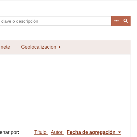
nete
Geolocalización
enar por:
Título
Autor
Fecha de agregación