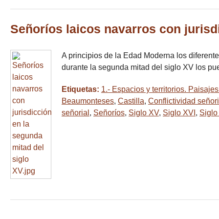
Señoríos laicos navarros con jurisd
A principios de la Edad Moderna los diferent
durante la segunda mitad del siglo XV los p
Etiquetas:
1.- Espacios y territorios. Paisa
Beaumonteses
,
Castilla
,
Conflictividad señori
señorial
,
Señoríos
,
Siglo XV
,
Siglo XVI
,
Siglo